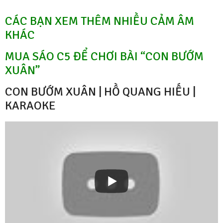
CÁC BẠN XEM THÊM NHIỀU CẢM ÂM
KHÁC
MUA SÁO C5 ĐỂ CHƠI BÀI “CON BƯỚM
XUÂN”
CON BƯỚM XUÂN | HỒ QUANG HIẾU |
KARAOKE