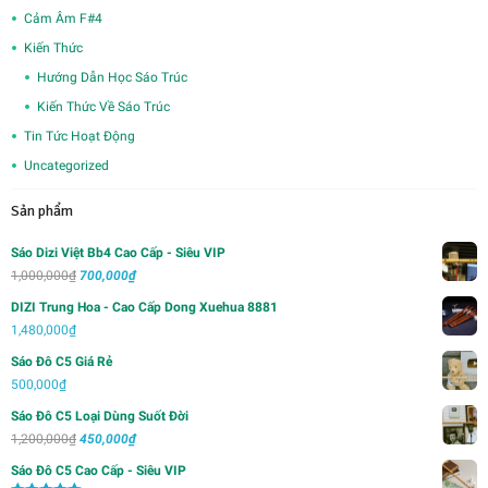
Cảm Âm F#4
Kiến Thức
Hướng Dẫn Học Sáo Trúc
Kiến Thức Về Sáo Trúc
Tin Tức Hoạt Động
Uncategorized
Sản phẩm
Sáo Dizi Việt Bb4 Cao Cấp - Siêu VIP
Giá
Giá
1,000,000
₫
700,000
₫
gốc
hiện
DIZI Trung Hoa - Cao Cấp Dong Xuehua 8881
là:
tại
1,480,000
₫
1,000,000₫.
là:
Sáo Đô C5 Giá Rẻ
700,000₫.
500,000
₫
Sáo Đô C5 Loại Dùng Suốt Đời
Giá
Giá
1,200,000
₫
450,000
₫
gốc
hiện
Sáo Đô C5 Cao Cấp - Siêu VIP
là:
tại