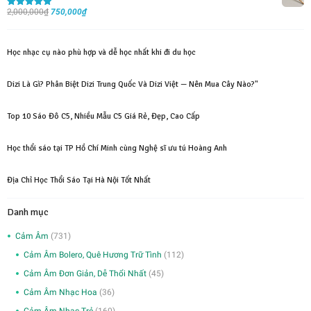
Giá
Giá
2,000,000
₫
1,200,000₫.
750,000
₫
là:
Được xếp
hạng
5.00
5
gốc
hiện
450,000₫.
sao
là:
tại
Học nhạc cụ nào phù hợp và dễ học nhất khi đi du học
2,000,000₫.
là:
750,000₫.
Dizi Là Gì? Phân Biệt Dizi Trung Quốc Và Dizi Việt — Nên Mua Cây Nào?"
Top 10 Sáo Đô C5, Nhiều Mẫu C5 Giá Rẻ, Đẹp, Cao Cấp
Học thổi sáo tại TP Hồ Chí Minh cùng Nghệ sĩ ưu tú Hoàng Anh
Địa Chỉ Học Thổi Sáo Tại Hà Nội Tốt Nhất
Danh mục
Cảm Âm
(731)
Cảm Âm Bolero, Quê Hương Trữ Tình
(112)
Cảm Âm Đơn Giản, Dễ Thổi Nhất
(45)
Cảm Âm Nhạc Hoa
(36)
Cảm Âm Nhạc Trẻ
(160)