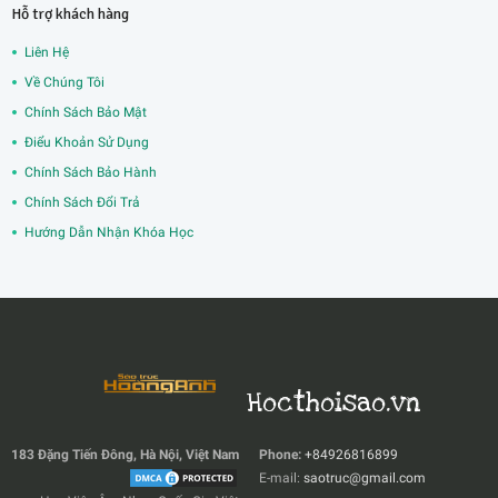
Hỗ trợ khách hàng
Liên Hệ
Về Chúng Tôi
Chính Sách Bảo Mật
Điểu Khoản Sử Dụng
Chính Sách Bảo Hành
Chính Sách Đổi Trả
Hướng Dẫn Nhận Khóa Học
Hocthoisao.vn
183 Đặng Tiến Đông, Hà Nội, Việt Nam
Phone:
+84926816899
E-mail:
saotruc@gmail.com