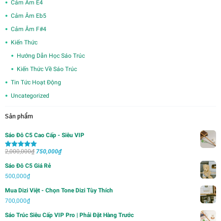
Cảm Âm E4
Cảm Âm Eb5
Cảm Âm F#4
Kiến Thức
Hướng Dẫn Học Sáo Trúc
Kiến Thức Về Sáo Trúc
Tin Tức Hoạt Động
Uncategorized
Sản phẩm
Sáo Đô C5 Cao Cấp - Siêu VIP
Giá
Giá
2,000,000
₫
750,000
₫
Được xếp
hạng
5.00
5
gốc
hiện
sao
Sáo Đô C5 Giá Rẻ
là:
tại
500,000
₫
2,000,000₫.
là:
Mua Dizi Việt - Chọn Tone Dizi Tùy Thích
750,000₫.
700,000
₫
Sáo Trúc Siêu Cấp VIP Pro | Phải Đặt Hàng Trước