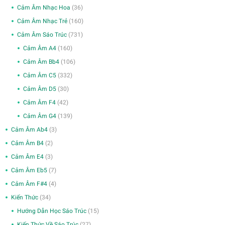
Cảm Âm Nhạc Hoa
(36)
Cảm Âm Nhạc Trẻ
(160)
Cảm Âm Sáo Trúc
(731)
Cảm Âm A4
(160)
Cảm Âm Bb4
(106)
Cảm Âm C5
(332)
Cảm Âm D5
(30)
Cảm Âm F4
(42)
Cảm Âm G4
(139)
Cảm Âm Ab4
(3)
Cảm Âm B4
(2)
Cảm Âm E4
(3)
Cảm Âm Eb5
(7)
Cảm Âm F#4
(4)
Kiến Thức
(34)
Hướng Dẫn Học Sáo Trúc
(15)
Kiến Thức Về Sáo Trúc
(27)