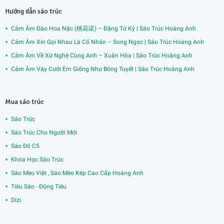
Hướng dẫn sáo trúc
Cảm Âm Đào Hoa Nặc (桃花诺) – Đặng Tử Kỳ | Sáo Trúc Hoàng Anh
Cảm Âm Xin Gọi Nhau Là Cố Nhân – Song Ngọc | Sáo Trúc Hoàng Anh
Cảm Âm Về Xứ Nghệ Cùng Anh – Xuân Hòa | Sáo Trúc Hoàng Anh
Cảm Âm Váy Cưới Em Giống Như Bông Tuyết | Sáo Trúc Hoàng Anh
Mua sáo trúc
Sáo Trúc
Sáo Trúc Cho Người Mới
Sáo Đô C5
Khóa Học Sáo Trúc
Sáo Mèo Việt , Sáo Mèo Kép Cao Cấp Hoàng Anh
Tiêu Sáo - Động Tiêu
Dizi