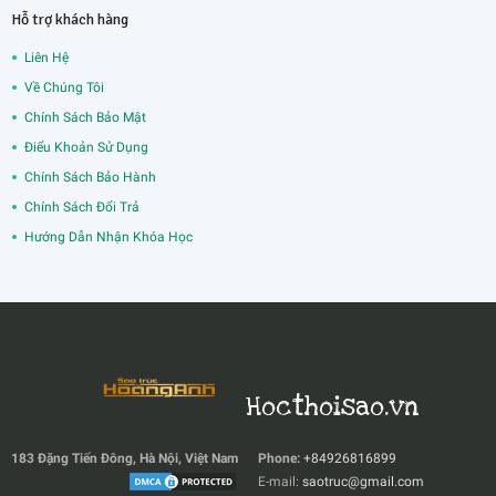
Hỗ trợ khách hàng
Liên Hệ
Về Chúng Tôi
Chính Sách Bảo Mật
Điểu Khoản Sử Dụng
Chính Sách Bảo Hành
Chính Sách Đổi Trả
Hướng Dẫn Nhận Khóa Học
Hocthoisao.vn
183 Đặng Tiến Đông, Hà Nội, Việt Nam
Phone:
+84926816899
E-mail:
saotruc@gmail.com