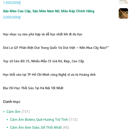
1,500,000
₫
Sáo Mèo Cao Cấp, Sáo Mèo Nam Nữ, Mèo Kép Chính Hãng
2,000,000
₫
Học nhạc cụ nào phù hợp và dễ học nhất khi đi du học
Dizi Là Gì? Phân Biệt Dizi Trung Quốc Và Dizi Việt — Nên Mua Cây Nào?"
Top 10 Sáo Đô C5, Nhiều Mẫu C5 Giá Rẻ, Đẹp, Cao Cấp
Học thổi sáo tại TP Hồ Chí Minh cùng Nghệ sĩ ưu tú Hoàng Anh
Địa Chỉ Học Thổi Sáo Tại Hà Nội Tốt Nhất
Danh mục
Cảm Âm
(731)
Cảm Âm Bolero, Quê Hương Trữ Tình
(112)
Cảm Âm Đơn Giản, Dễ Thổi Nhất
(45)