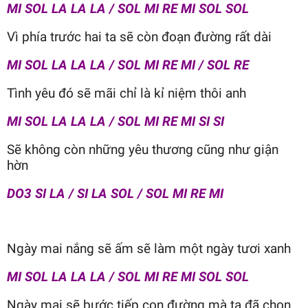
MI SOL LA LA LA / SOL MI RE MI SOL SOL
Vì phía trước hai ta sẽ còn đoạn đường rất dài
MI SOL LA LA LA / SOL MI RE MI / SOL RE
Tình yêu đó sẽ mãi chỉ là kỉ niệm thôi anh
MI SOL LA LA LA / SOL MI RE MI SI SI
Sẽ không còn những yêu thương cũng như giận
hờn
DO3 SI LA / SI LA SOL / SOL MI RE MI
Ngày mai nắng sẽ ấm sẽ làm một ngày tươi xanh
MI SOL LA LA LA / SOL MI RE MI SOL SOL
Ngày mai sẽ bước tiếp con đường mà ta đã chọn