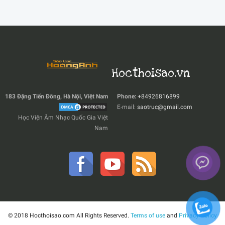
Hocthoisao.vn
183 Đặng Tiến Đông, Hà Nội, Việt Nam
Phone:
+84926816899
E-mail:
saotruc@gmail.com
Học Viện Âm Nhạc Quốc Gia Việt
Nam
© 2018 Hocthoisao.com All Rights Reserved.
Terms of use
and
Privacy Policy