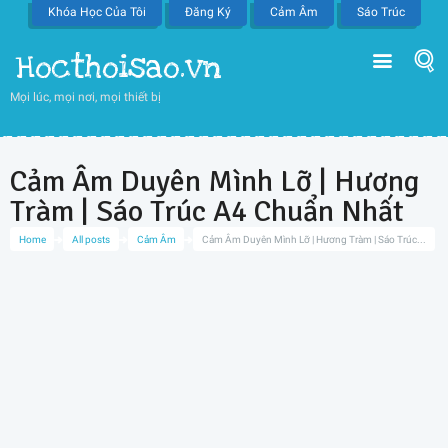
Khóa Học Của Tôi
Đăng Ký
Cảm Âm
Sáo Trúc
Hocthoisao.vn
Mọi lúc, mọi nơi, mọi thiết bị
Cảm Âm Duyên Mình Lỡ | Hương
Tràm | Sáo Trúc A4 Chuẩn Nhất
Home
All posts
Cảm Âm
Cảm Âm Duyên Mình Lỡ | Hương Tràm | Sáo Trúc...