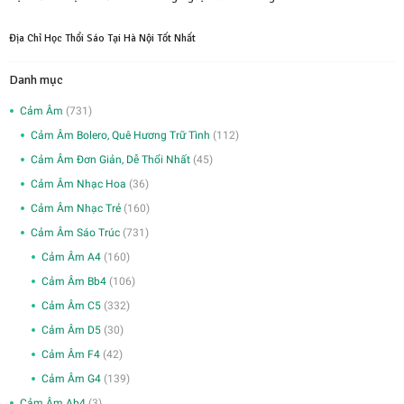
Địa Chỉ Học Thổi Sáo Tại Hà Nội Tốt Nhất
Danh mục
Cảm Âm
(731)
Cảm Âm Bolero, Quê Hương Trữ Tình
(112)
Cảm Âm Đơn Giản, Dễ Thổi Nhất
(45)
Cảm Âm Nhạc Hoa
(36)
Cảm Âm Nhạc Trẻ
(160)
Cảm Âm Sáo Trúc
(731)
Cảm Âm A4
(160)
Cảm Âm Bb4
(106)
Cảm Âm C5
(332)
Cảm Âm D5
(30)
Cảm Âm F4
(42)
Cảm Âm G4
(139)
Cảm Âm Ab4
(3)