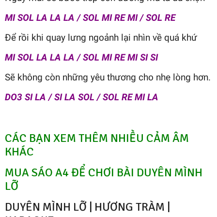
MI SOL LA LA LA / SOL MI RE MI / SOL RE
Để rồi khi quay lưng ngoảnh lại nhìn về quá khứ
MI SOL LA LA LA / SOL MI RE MI SI SI
Sẽ không còn những yêu thương cho nhẹ lòng hơn.
DO3 SI LA / SI LA SOL / SOL RE MI LA
CÁC BẠN XEM THÊM NHIỀU CẢM ÂM
KHÁC
MUA SÁO A4 ĐỂ CHƠI BÀI DUYÊN MÌNH
LỠ
DUYÊN MÌNH LỠ | HƯƠNG TRÀM |