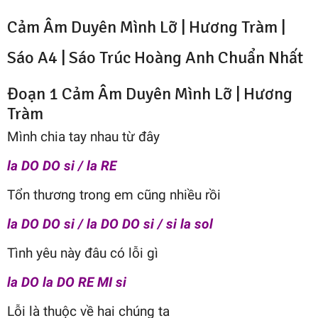
Cảm Âm Duyên Mình Lỡ | Hương Tràm |
Sáo A4 |
Sáo Trúc Hoàng Anh
Chuẩn Nhất
Đoạn 1 Cảm Âm Duyên Mình Lỡ | Hương
Tràm
Mình chia tay nhau từ đây
la DO DO si / la RE
Tổn thương trong em cũng nhiều rồi
la DO DO si / la DO DO si / si la sol
Tình yêu này đâu có lỗi gì
la DO la DO RE MI si
Lỗi là thuộc về hai chúng ta