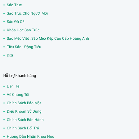
Sáo Trúc
Sáo Trúc Cho Người Mới
Sáo Đô C5
Khóa Học Sáo Trúc
Sáo Mèo Việt , Sáo Mèo Kép Cao Cấp Hoàng Anh
Tiêu Sáo - Động Tiêu
Dizi
Hỗ trợ khách hàng
Liên Hệ
Về Chúng Tôi
Chính Sách Bảo Mật
Điểu Khoản Sử Dụng
Chính Sách Bảo Hành
Chính Sách Đổi Trả
Hướng Dẫn Nhận Khóa Học