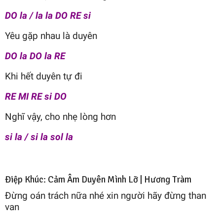
DO la / la la DO RE si
Yêu gặp nhau là duyên
DO la DO la RE
Khi hết duyên tự đi
RE MI RE si DO
Nghĩ vậy, cho nhẹ lòng hơn
si la / si la sol la
Điệp Khúc: Cảm Âm Duyên Mình Lỡ | Hương Tràm
Đừng oán trách nữa nhé xin người hãy đừng than
van