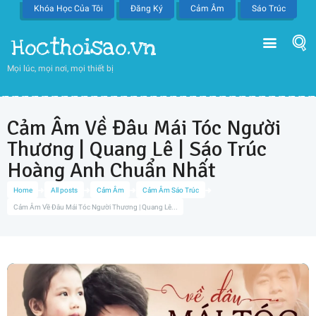
Khóa Học Của Tôi
Đăng Ký
Cảm Âm
Sáo Trúc
Hocthoisao.vn
Mọi lúc, mọi nơi, mọi thiết bị
Cảm Âm Về Đâu Mái Tóc Người
Thương | Quang Lê | Sáo Trúc
Hoàng Anh Chuẩn Nhất
Home
All posts
Cảm Âm
Cảm Âm Sáo Trúc
Cảm Âm Về Đâu Mái Tóc Người Thương | Quang Lê...