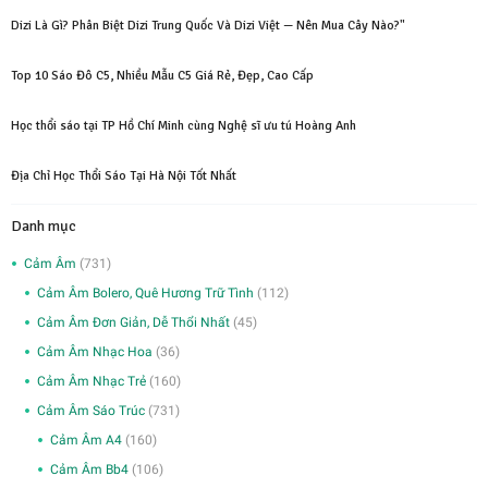
Dizi Là Gì? Phân Biệt Dizi Trung Quốc Và Dizi Việt — Nên Mua Cây Nào?"
Top 10 Sáo Đô C5, Nhiều Mẫu C5 Giá Rẻ, Đẹp, Cao Cấp
Học thổi sáo tại TP Hồ Chí Minh cùng Nghệ sĩ ưu tú Hoàng Anh
Địa Chỉ Học Thổi Sáo Tại Hà Nội Tốt Nhất
Danh mục
Cảm Âm
(731)
Cảm Âm Bolero, Quê Hương Trữ Tình
(112)
Cảm Âm Đơn Giản, Dễ Thổi Nhất
(45)
Cảm Âm Nhạc Hoa
(36)
Cảm Âm Nhạc Trẻ
(160)
Cảm Âm Sáo Trúc
(731)
Cảm Âm A4
(160)
Cảm Âm Bb4
(106)