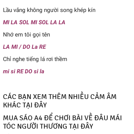
Lầu vắng không người song khép kín
MI LA SOL MI SOL LA LA
Nhớ em tôi gọi tên
LA MI / DO La RE
Chỉ nghe tiếng lá rơi thềm
mi si RE DO si la
CÁC BẠN XEM THÊM NHIỀU CẢM ÂM
KHÁC TẠI ĐÂY
MUA SÁO A4 ĐỂ CHƠI BÀI VỀ ĐÂU MÁI
TÓC NGƯỜI THƯƠNG TẠI ĐÂY