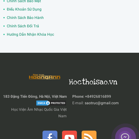
Chính Sách Bảo Mật
Điểu Khoản Sử Dụng
Chính Sách Bảo Hành
Chính Sách Đổi Trả
Hướng Dẫn Nhận Khóa Học
Hocthoisao.vn
183 Đặng Tiến Đông, Hà Nội, Việt Nam
Phone:
+84926816899
E-mail:
saotruc@gmail.com
Học Viện Âm Nhạc Quốc Gia Việt
Nam