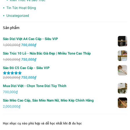
Tin Tức Hoạt Động
Uncategorized
Sản phẩm
Sáo Dizi Việt A4 Cao Cấp - Siêu VIP
Giá
Giá
1,000,000
₫
700,000
₫
gốc
hiện
Sáo Trúc 10 Lỗ - Nứa Bắc Già Đẹp | Nhiều Tone Cao Thấp
là:
tại
Giá
Giá
1,000,000
₫
750,000
₫
1,000,000₫.
là:
gốc
hiện
Sáo Đô C5 Cao Cấp - Siêu VIP
700,000₫.
là:
tại
Giá
Giá
2,000,000
₫
1,000,000₫.
750,000
₫
là:
Được xếp
hạng
5.00
5
gốc
hiện
750,000₫.
sao
Mua Dizi Việt - Chọn Tone Dizi Tùy Thích
là:
tại
700,000
₫
2,000,000₫.
là:
Sáo Mèo Cao Cấp, Sáo Mèo Nam Nữ, Mèo Kép Chính Hãng
750,000₫.
2,000,000
₫
Học nhạc cụ nào phù hợp và dễ học nhất khi đi du học