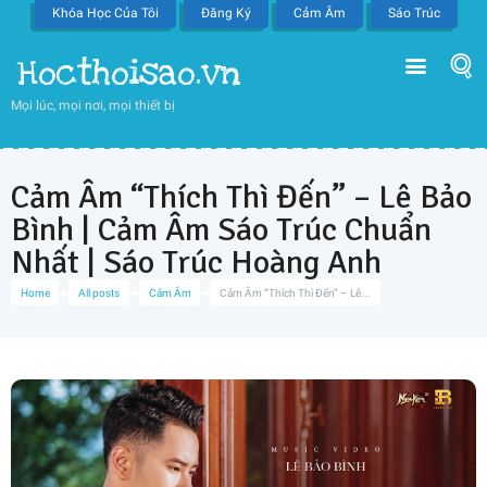
Khóa Học Của Tôi
Đăng Ký
Cảm Âm
Sáo Trúc
Hocthoisao.vn
Mọi lúc, mọi nơi, mọi thiết bị
Cảm Âm “Thích Thì Đến” – Lê Bảo
Bình | Cảm Âm Sáo Trúc Chuẩn
Nhất | Sáo Trúc Hoàng Anh
Home
All posts
Cảm Âm
Cảm Âm “Thích Thì Đến” – Lê...