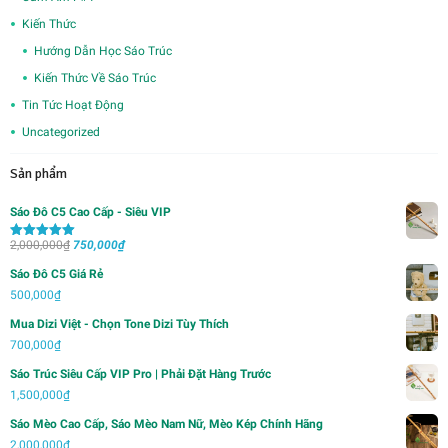
Kiến Thức
Hướng Dẫn Học Sáo Trúc
Kiến Thức Về Sáo Trúc
Tin Tức Hoạt Động
Uncategorized
Sản phẩm
Sáo Đô C5 Cao Cấp - Siêu VIP
Giá
Giá
2,000,000
₫
750,000
₫
Được xếp
hạng
5.00
5
gốc
hiện
sao
Sáo Đô C5 Giá Rẻ
là:
tại
500,000
₫
2,000,000₫.
là:
Mua Dizi Việt - Chọn Tone Dizi Tùy Thích
750,000₫.
700,000
₫
Sáo Trúc Siêu Cấp VIP Pro | Phải Đặt Hàng Trước
1,500,000
₫
Sáo Mèo Cao Cấp, Sáo Mèo Nam Nữ, Mèo Kép Chính Hãng
2,000,000
₫