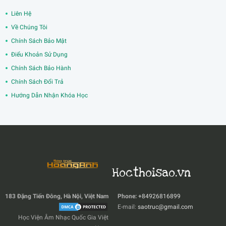
Liên Hệ
Về Chúng Tôi
Chính Sách Bảo Mật
Điểu Khoản Sử Dụng
Chính Sách Bảo Hành
Chính Sách Đổi Trả
Hướng Dẫn Nhận Khóa Học
Hocthoisao.vn
183 Đặng Tiến Đông, Hà Nội, Việt Nam
Phone:
+84926816899
E-mail:
saotruc@gmail.com
Học Viện Âm Nhạc Quốc Gia Việt