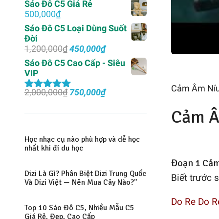
Sáo Đô C5 Giá Rẻ
500,000
₫
Sáo Đô C5 Loại Dùng Suốt
Đời
Giá
Giá
1,200,000
₫
450,000
₫
gốc
hiện
Sáo Đô C5 Cao Cấp - Siêu
là:
tại
VIP
1,200,000₫.
là:
Cảm Âm Níu
450,000₫.
Giá
Giá
2,000,000
₫
750,000
₫
Được xếp
gốc
hiện
hạng
5.00
5
Cảm Â
là:
tại
sao
2,000,000₫.
là:
750,000₫.
Học nhạc cụ nào phù hợp và dễ học
nhất khi đi du học
Đoạn 1 Cả
Dizi Là Gì? Phân Biệt Dizi Trung Quốc
Biết trước 
Và Dizi Việt — Nên Mua Cây Nào?"
Do Re Do R
Top 10 Sáo Đô C5, Nhiều Mẫu C5
Giá Rẻ, Đẹp, Cao Cấp