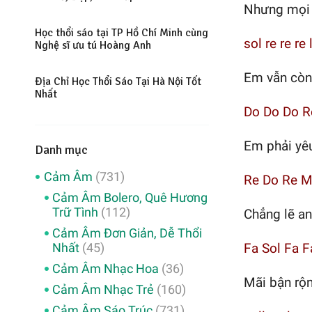
Nhưng mọi 
Học thổi sáo tại TP Hồ Chí Minh cùng
sol re re re 
Nghệ sĩ ưu tú Hoàng Anh
Em vẫn còn 
Địa Chỉ Học Thổi Sáo Tại Hà Nội Tốt
Nhất
Do Do Do R
Em phải yê
Danh mục
Cảm Âm
(731)
Re Do Re M
Cảm Âm Bolero, Quê Hương
Trữ Tình
(112)
Chẳng lẽ an
Cảm Âm Đơn Giản, Dễ Thổi
Nhất
(45)
Fa Sol Fa Fa
Cảm Âm Nhạc Hoa
(36)
Mãi bận rộ
Cảm Âm Nhạc Trẻ
(160)
Cảm Âm Sáo Trúc
(731)