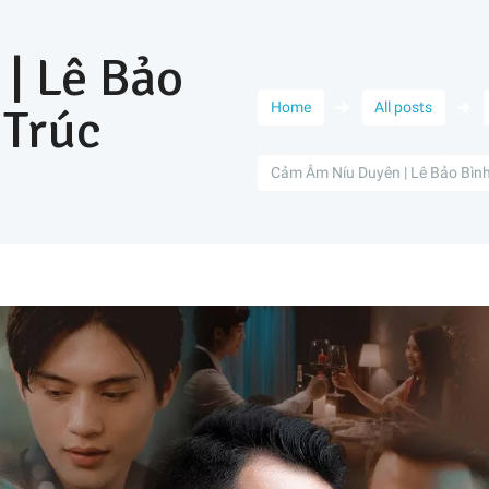
| Lê Bảo
 Trúc
Home
All posts
Cảm Âm Níu Duyên | Lê Bảo Bình