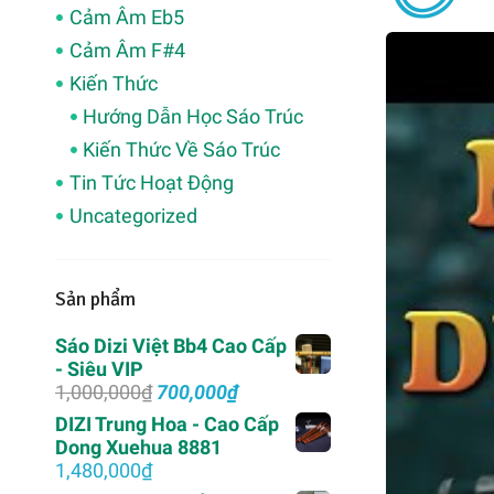
Cảm Âm Eb5
Cảm Âm F#4
Kiến Thức
Hướng Dẫn Học Sáo Trúc
Kiến Thức Về Sáo Trúc
Tin Tức Hoạt Động
Uncategorized
Sản phẩm
Sáo Dizi Việt Bb4 Cao Cấp
- Siêu VIP
Giá
Giá
1,000,000
₫
700,000
₫
gốc
hiện
DIZI Trung Hoa - Cao Cấp
là:
tại
Dong Xuehua 8881
1,000,000₫.
là:
1,480,000
₫
700,000₫.