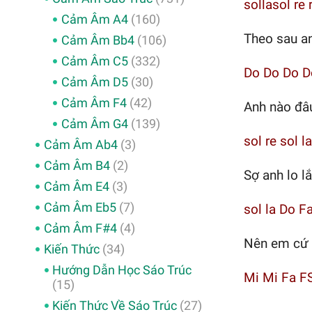
sollasol re 
Cảm Âm A4
(160)
Theo sau a
Cảm Âm Bb4
(106)
Cảm Âm C5
(332)
Do Do Do D
Cảm Âm D5
(30)
Cảm Âm F4
(42)
Anh nào đâu
Cảm Âm G4
(139)
sol re sol la
Cảm Âm Ab4
(3)
Cảm Âm B4
(2)
Sợ anh lo l
Cảm Âm E4
(3)
Cảm Âm Eb5
(7)
sol la Do F
Cảm Âm F#4
(4)
Nên em cứ 
Kiến Thức
(34)
Hướng Dẫn Học Sáo Trúc
Mi Mi Fa F
(15)
Kiến Thức Về Sáo Trúc
(27)