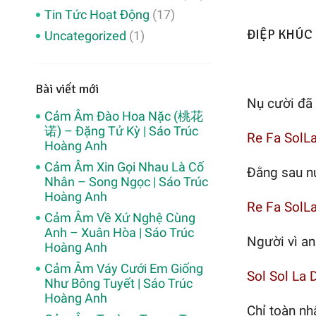
Tin Tức Hoạt Động
(17)
ĐIỆP KHÚC
Uncategorized
(1)
Bài viết mới
Nụ cười đã 
Cảm Âm Đào Hoa Nặc (桃花
诺) – Đặng Tử Kỳ | Sáo Trúc
Re Fa SolL
Hoàng Anh
Cảm Âm Xin Gọi Nhau Là Cố
Đằng sau n
Nhân – Song Ngọc | Sáo Trúc
Hoàng Anh
Re Fa SolL
Cảm Âm Về Xứ Nghệ Cùng
Anh – Xuân Hòa | Sáo Trúc
Người vì an
Hoàng Anh
Cảm Âm Váy Cưới Em Giống
Sol Sol La 
Như Bông Tuyết | Sáo Trúc
Hoàng Anh
Chỉ toàn nh