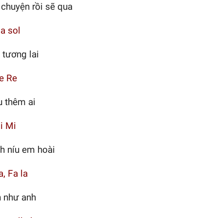
chuyện rồi sẽ qua
la sol
tương lai
e Re
u thêm ai
i Mi
h níu em hoài
, Fa la
n như anh