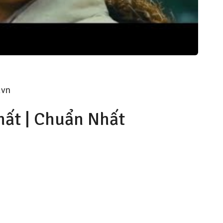
.vn
hất | Chuẩn Nhất