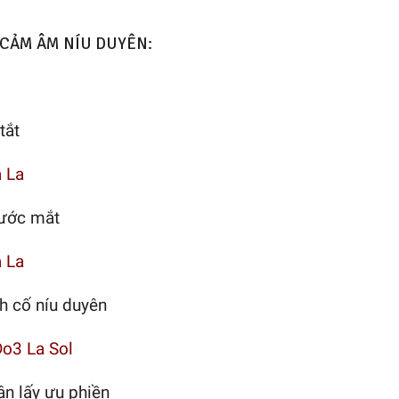
 CẢM ÂM NÍU DUYÊN:
tắt
a La
ước mắt
a La
h cố níu duyên
Do3 La Sol
ận lấy ưu phiền