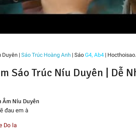
 Duyên |
Sáo Trúc Hoàng Anh
| Sáo
G4
,
Ab4
| Hocthoisao
m Sáo Trúc Níu Duyên | Dễ N
m Âm Níu Duyên
sẽ đau em à
e Do la