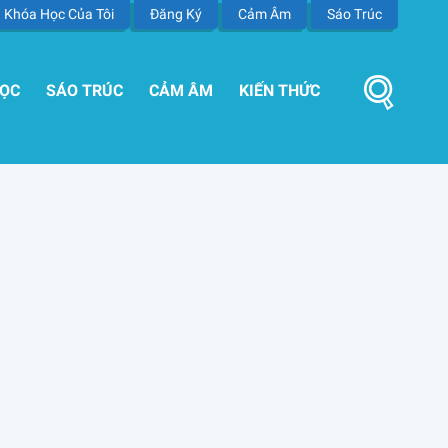
Khóa Học Của Tôi
Đăng Ký
Cảm Âm
Sáo Trúc
HỌC
SÁO TRÚC
CẢM ÂM
KIẾN THỨC