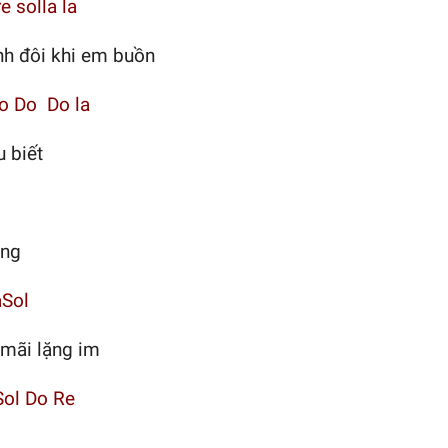
re solla la
nh đôi khi em buồn
o Do Do la
 biết
ắng
aSol
mãi lặng im
Sol Do Re