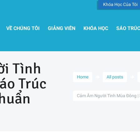
Khóa Học Của Tôi
VỀ CHÚNG TÔI
GIẢNG VIÊN
KHÓA HỌC
SÁO TRÚ
i Tình
áo Trúc
Home
All posts
huẩn
Cảm Âm Người Tình Mùa Đông | 