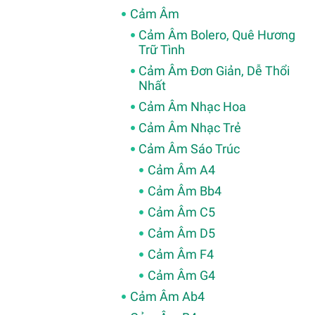
Cảm Âm
Cảm Âm Bolero, Quê Hương
Trữ Tình
Cảm Âm Đơn Giản, Dễ Thổi
Nhất
Cảm Âm Nhạc Hoa
Cảm Âm Nhạc Trẻ
Cảm Âm Sáo Trúc
Cảm Âm A4
Cảm Âm Bb4
Cảm Âm C5
Cảm Âm D5
Cảm Âm F4
Cảm Âm G4
Cảm Âm Ab4