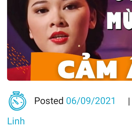
Posted
06/09/2021
Linh