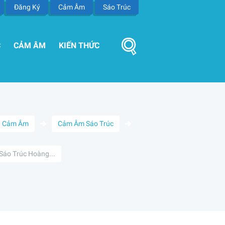
Đăng Ký
Cảm Âm
Sáo Trúc
C
CẢM ÂM
KIẾN THỨC
Cảm Âm
Cảm Âm Sáo Trúc
Sáo Trúc Hoàng...