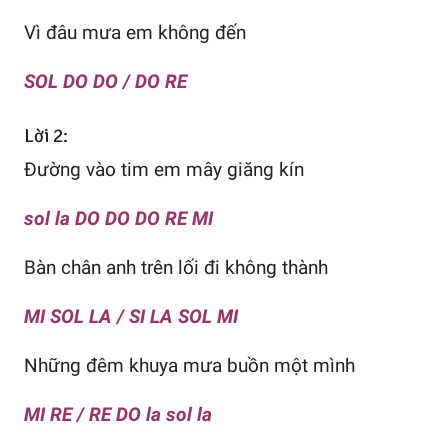
Vì đâu mưa em không đến
SOL DO DO / DO RE
Lời 2:
Đường vào tim em mây giăng kín
sol la DO DO DO RE MI
Bàn chân anh trên lối đi không thành
MI SOL LA / SI LA SOL MI
Những đêm khuya mưa buồn một mình
MI RE / RE DO la sol la