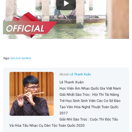
Tags:
Gửi Anh Xa Nhớ
About
Lê Thanh Xuân
Lê Thanh Xuân
Học Viện Âm Nhạc Quốc Gia Việt Nam
Giải Nhất Sáo Trúc : Hội Thi Tài Năng
Trẻ Học Sinh Sinh Viên Các Cơ Sở Đào
Tạo Văn Hóa Nghệ Thuật Toàn Quốc
2017
Giải Nhì Sáo Trúc : Cuộc Thi Độc Tấu
Và Hòa Tấu Nhạc Cụ Dân Tộc Toàn Quốc 2020