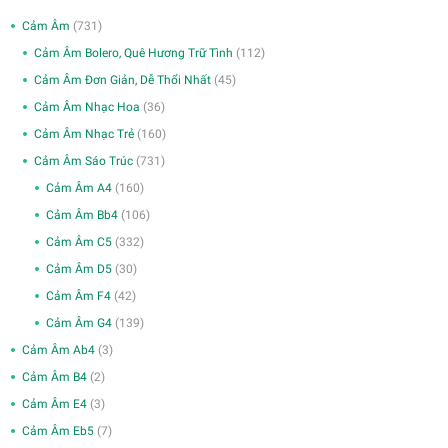
Cảm Âm
(731)
Cảm Âm Bolero, Quê Hương Trữ Tình
(112)
Cảm Âm Đơn Giản, Dễ Thổi Nhất
(45)
Cảm Âm Nhạc Hoa
(36)
Cảm Âm Nhạc Trẻ
(160)
Cảm Âm Sáo Trúc
(731)
Cảm Âm A4
(160)
Cảm Âm Bb4
(106)
Cảm Âm C5
(332)
Cảm Âm D5
(30)
Cảm Âm F4
(42)
Cảm Âm G4
(139)
Cảm Âm Ab4
(3)
Cảm Âm B4
(2)
Cảm Âm E4
(3)
Cảm Âm Eb5
(7)