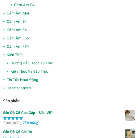
Cảm Âm G4
Cảm Âm Ab4
Cảm Âm B4
Cảm Âm E4
Cảm Âm Eb5
Cảm Âm F#4
Kiến Thức
Hướng Dẫn Học Sáo Trúc
Kiến Thức Về Sáo Trúc
Tin Tức Hoạt Động
Uncategorized
Sản phẩm
Sáo Đô C5 Cao Cấp - Siêu VIP
Giá
Giá
2,000,000
₫
750,000
₫
Được xếp
hạng
5.00
5
gốc
hiện
sao
Sáo Đô C5 Giá Rẻ
là:
tại