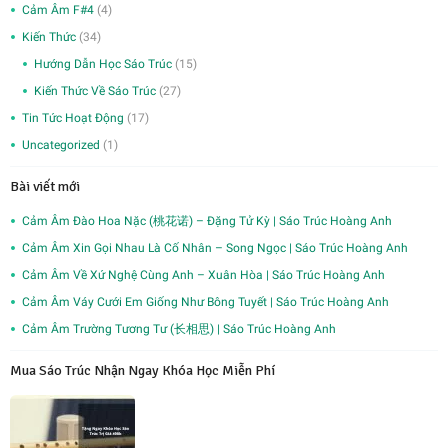
Cảm Âm F#4
(4)
Kiến Thức
(34)
Hướng Dẫn Học Sáo Trúc
(15)
Kiến Thức Về Sáo Trúc
(27)
Tin Tức Hoạt Động
(17)
Uncategorized
(1)
Bài viết mới
Cảm Âm Đào Hoa Nặc (桃花诺) – Đặng Tử Kỳ | Sáo Trúc Hoàng Anh
Cảm Âm Xin Gọi Nhau Là Cố Nhân – Song Ngọc | Sáo Trúc Hoàng Anh
Cảm Âm Về Xứ Nghệ Cùng Anh – Xuân Hòa | Sáo Trúc Hoàng Anh
Cảm Âm Váy Cưới Em Giống Như Bông Tuyết | Sáo Trúc Hoàng Anh
Cảm Âm Trường Tương Tư (长相思) | Sáo Trúc Hoàng Anh
Mua Sáo Trúc Nhận Ngay Khóa Học Miễn Phí