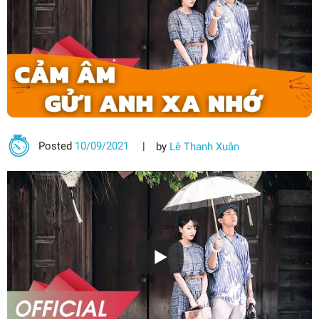
Posted
10/09/2021
by
Lê Thanh Xuân