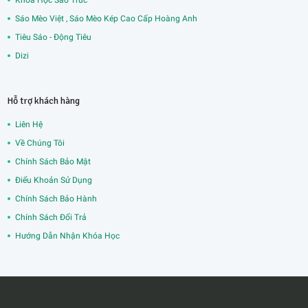
Khóa Học Sáo Trúc
Sáo Mèo Việt , Sáo Mèo Kép Cao Cấp Hoàng Anh
Tiêu Sáo - Động Tiêu
Dizi
Hỗ trợ khách hàng
Liên Hệ
Về Chúng Tôi
Chính Sách Bảo Mật
Điểu Khoản Sử Dụng
Chính Sách Bảo Hành
Chính Sách Đổi Trả
Hướng Dẫn Nhận Khóa Học