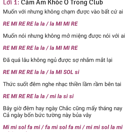
Lời 1:
Cảm Âm Khóc Ở Trong Club
Muốn với nhưng không chạm được vào bất cứ ai
RE MI RE RE la la / la MI MI RE
Muốn nói nhưng không mở miệng được nói với ai
RE MI RE RE la la / la MI MI RE
Đã quá lâu không ngủ được sợ nhắm mắt lại
RE MI RE RE la la / la MI SOL si
Thức suốt đêm nghe nhạc thiền lầm rầm bên tai
RE MI RE RE la la / mi la si si
Bây giờ đêm hay ngày Chắc cũng mấy tháng nay
Cả ngày bốn bức tường này bủa vây
Mi mi sol fa mi / fa mi sol fa mi / mi mi sol la mi