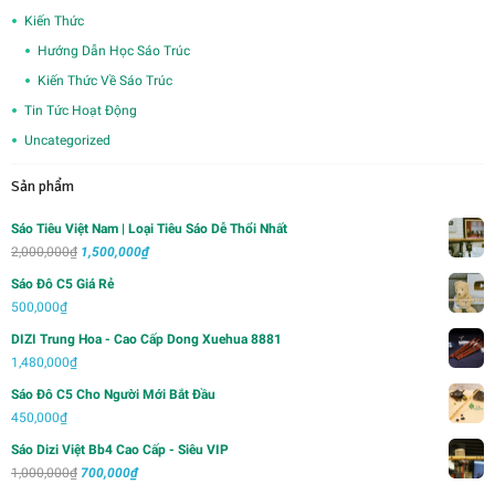
Kiến Thức
Hướng Dẫn Học Sáo Trúc
Kiến Thức Về Sáo Trúc
Tin Tức Hoạt Động
Uncategorized
Sản phẩm
Sáo Tiêu Việt Nam | Loại Tiêu Sáo Dễ Thổi Nhất
Giá
Giá
2,000,000
₫
1,500,000
₫
gốc
hiện
Sáo Đô C5 Giá Rẻ
là:
tại
500,000
₫
2,000,000₫.
là:
DIZI Trung Hoa - Cao Cấp Dong Xuehua 8881
1,500,000₫.
1,480,000
₫
Sáo Đô C5 Cho Người Mới Bắt Đầu
450,000
₫
Sáo Dizi Việt Bb4 Cao Cấp - Siêu VIP
Giá
Giá
1,000,000
₫
700,000
₫
gốc
hiện