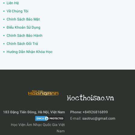
Liên Hệ
Về Chúng Tôi
Chính Sách Bảo Mật
Điểu Khoản Sử Dụng
Chính Sách Bảo Hành
Chính Sách Đổi Trả
Hướng Dẫn Nhận Khóa Học
Hocthoisao.vn
183 Đặng Tiến Đông, Hà Nội, Việt Nam
Phone:
+84926816899
E-mail:
saotruc@gmail.com
Học Viện Âm Nhạc Quốc Gia Việt
Nam