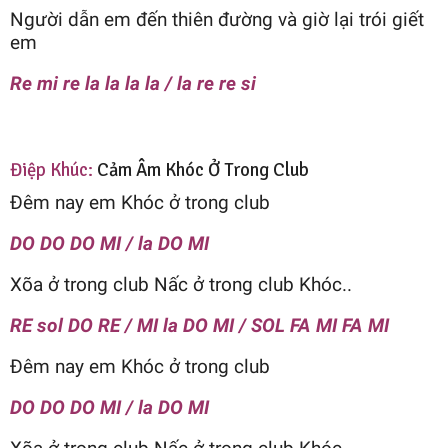
Người dẫn em đến thiên đường và giờ lại trói giết
em
Re mi re la la la la / la re re si
Điệp Khúc:
Cảm Âm Khóc Ở Trong Club
Đêm nay em Khóc ở trong club
DO DO DO MI / la DO MI
Xõa ở trong club Nấc ở trong club Khóc..
RE sol DO RE / MI la DO MI / SOL FA MI FA MI
Đêm nay em Khóc ở trong club
DO DO DO MI / la DO MI