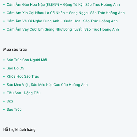
Cảm Âm Đào Hoa Nặc (桃花诺) – Đặng Tử Kỳ | Sáo Trúc Hoàng Anh
Cảm Âm Xin Gọi Nhau Là Cố Nhân – Song Ngọc | Sáo Trúc Hoàng Anh
Cảm Âm Về Xứ Nghệ Cùng Anh – Xuân Hòa | Sáo Trúc Hoàng Anh
Cảm Âm Váy Cưới Em Giống Như Bông Tuyết | Sáo Trúc Hoàng Anh
Mua sáo trúc
Sáo Trúc Cho Người Mới
Sáo Đô C5
Khóa Học Sáo Trúc
Sáo Mèo Việt , Sáo Mèo Kép Cao Cấp Hoàng Anh
Tiêu Sáo - Động Tiêu
Dizi
Sáo Trúc
Hỗ trợ khách hàng