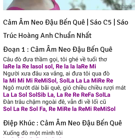
Cảm Âm Neo Đậu Bến Quê | Sáo C5 |
Sáo
Trúc Hoàng Anh
Chuẩn Nhất
Đoạn 1 : Cảm Âm Neo Đậu Bến Quê
Câu đò đưa thầm gọi, tôi ghé về tuổi thơ
laRe la Re lasol sol, Re la la laRe Mi
Người xưa đâu xa vắng, ai đưa tôi qua đò
la Mi Mi Mi ReMiSol, SolLa La La MiRe Re
Ngô mướt dài bãi quê, gió chiều chiều rượi mát
La La Sol SolSib La, La Re Re ReFa SolLa
Đàn trâu chậm ngoài đê, vẫn đi về lối cũ
Sol La Re Sol Fa, Re MiRe la ReMi ReMiSol
Điệp Khúc : Cảm Âm Neo Đậu Bến Quê
Xuống đò một mình tôi