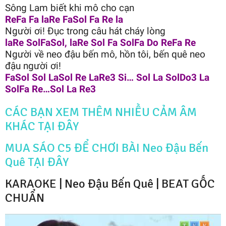
Sông Lam biết khi mô cho cạn
ReFa Fa laRe FaSol Fa Re la
Người ơi! Đục trong câu hát cháy lòng
laRe SolFaSol, laRe Sol Fa SolFa Do ReFa Re
Người về neo đậu bến mô, hồn tôi, bến quê neo
đậu người ơi!
FaSol Sol LaSol Re LaRe3 Si… Sol La SolDo3 La
SolFa Re…Sol La Re3
CÁC BẠN XEM THÊM NHIỀU CẢM ÂM
KHÁC TẠI ĐÂY
MUA SÁO C5 ĐỂ CHƠI BÀI Neo Đậu Bến
Quê TẠI ĐÂY
KARAOKE | Neo Đậu Bến Quê | BEAT GỐC
CHUẨN