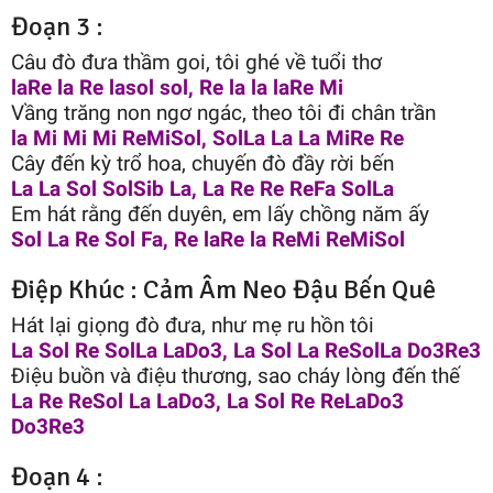
Đoạn 3 :
Câu đò đưa thầm goi, tôi ghé về tuổi thơ
laRe la Re lasol sol, Re la la laRe Mi
Vầng trăng non ngơ ngác, theo tôi đi chân trần
la Mi Mi Mi ReMiSol, SolLa La La MiRe Re
Cây đến kỳ trổ hoa, chuyến đò đầy rời bến
La La Sol SolSib La, La Re Re ReFa SolLa
Em hát rằng đến duyên, em lấy chồng năm ấy
Sol La Re Sol Fa, Re laRe la ReMi ReMiSol
Điệp Khúc : Cảm Âm Neo Đậu Bến Quê
Hát lại giọng đò đưa, như mẹ ru hồn tôi
La Sol Re SolLa LaDo3, La Sol La ReSolLa Do3Re3
Điệu buồn và điệu thương, sao cháy lòng đến thế
La Re ReSol La LaDo3, La Sol Re ReLaDo3
Do3Re3
Đoạn 4 :