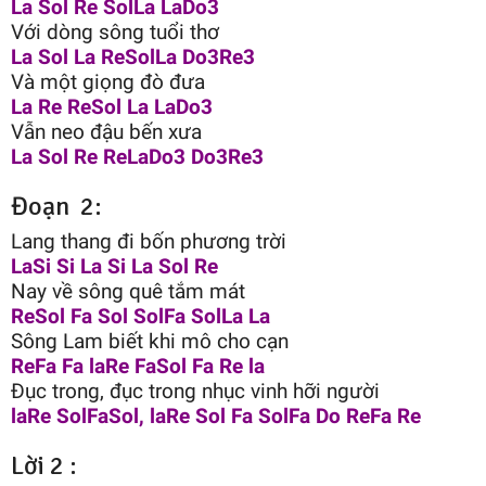
La Sol Re SolLa LaDo3
Với dòng sông tuổi thơ
La Sol La ReSolLa Do3Re3
Và một giọng đò đưa
La Re ReSol La LaDo3
Vẫn neo đậu bến xưa
La Sol Re ReLaDo3 Do3Re3
Đoạn 2:
Lang thang đi bốn phương trời
LaSi Si La Si La Sol Re
Nay về sông quê tắm mát
ReSol Fa Sol SolFa SolLa La
Sông Lam biết khi mô cho cạn
ReFa Fa laRe FaSol Fa Re la
Đục trong, đục trong nhục vinh hỡi người
laRe SolFaSol, laRe Sol Fa SolFa Do ReFa Re
Lời 2 :