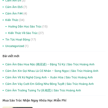
Cảm Âm E4
(3)
Cảm Âm Eb5
(7)
Cảm Âm F#4
(4)
Kiến Thức
(34)
Hướng Dẫn Học Sáo Trúc
(15)
Kiến Thức Về Sáo Trúc
(27)
Tin Tức Hoạt Động
(17)
Uncategorized
(1)
Bài viết mới
Cảm Âm Đào Hoa Nặc (桃花诺) – Đặng Tử Kỳ | Sáo Trúc Hoàng Anh
Cảm Âm Xin Gọi Nhau Là Cố Nhân – Song Ngọc | Sáo Trúc Hoàng Anh
Cảm Âm Về Xứ Nghệ Cùng Anh – Xuân Hòa | Sáo Trúc Hoàng Anh
Cảm Âm Váy Cưới Em Giống Như Bông Tuyết | Sáo Trúc Hoàng Anh
Cảm Âm Trường Tương Tư (长相思) | Sáo Trúc Hoàng Anh
Mua Sáo Trúc Nhận Ngay Khóa Học Miễn Phí