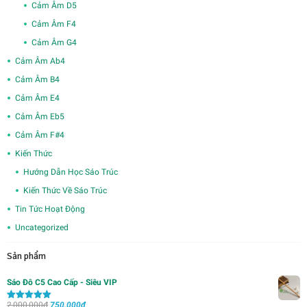
Cảm Âm D5
Cảm Âm F4
Cảm Âm G4
Cảm Âm Ab4
Cảm Âm B4
Cảm Âm E4
Cảm Âm Eb5
Cảm Âm F#4
Kiến Thức
Hướng Dẫn Học Sáo Trúc
Kiến Thức Về Sáo Trúc
Tin Tức Hoạt Động
Uncategorized
Sản phẩm
Sáo Đô C5 Cao Cấp - Siêu VIP
Giá
Giá
2,000,000
₫
750,000
₫
Được xếp