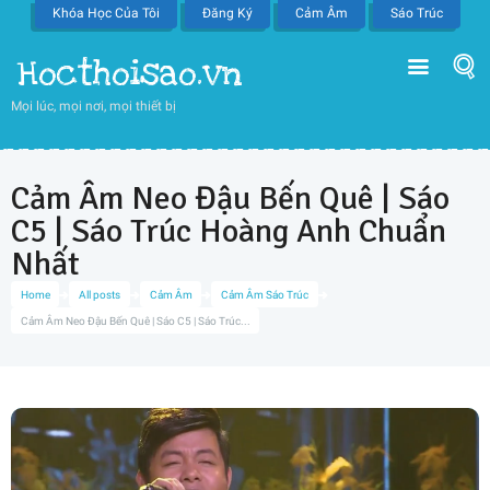
Khóa Học Của Tôi
Đăng Ký
Cảm Âm
Sáo Trúc
Hocthoisao.vn
Mọi lúc, mọi nơi, mọi thiết bị
Cảm Âm Neo Đậu Bến Quê | Sáo
C5 | Sáo Trúc Hoàng Anh Chuẩn
Nhất
Home
All posts
Cảm Âm
Cảm Âm Sáo Trúc
Cảm Âm Neo Đậu Bến Quê | Sáo C5 | Sáo Trúc...