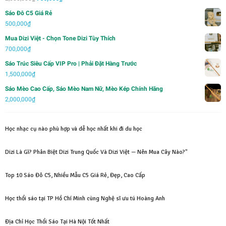
hạng
5.00
5
gốc
hiện
sao
Sáo Đô C5 Giá Rẻ
là:
tại
500,000
₫
2,000,000₫.
là:
Mua Dizi Việt - Chọn Tone Dizi Tùy Thích
750,000₫.
700,000
₫
Sáo Trúc Siêu Cấp VIP Pro | Phải Đặt Hàng Trước
1,500,000
₫
Sáo Mèo Cao Cấp, Sáo Mèo Nam Nữ, Mèo Kép Chính Hãng
2,000,000
₫
Học nhạc cụ nào phù hợp và dễ học nhất khi đi du học
Dizi Là Gì? Phân Biệt Dizi Trung Quốc Và Dizi Việt — Nên Mua Cây Nào?"
Top 10 Sáo Đô C5, Nhiều Mẫu C5 Giá Rẻ, Đẹp, Cao Cấp
Học thổi sáo tại TP Hồ Chí Minh cùng Nghệ sĩ ưu tú Hoàng Anh
Địa Chỉ Học Thổi Sáo Tại Hà Nội Tốt Nhất