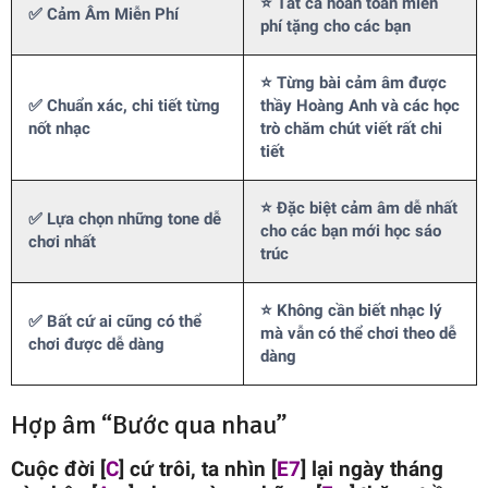
⭐ Tất cả hoàn toàn miễn
✅ Cảm Âm Miễn Phí
phí tặng cho các bạn
⭐ Từng bài cảm âm được
✅ Chuẩn xác, chi tiết từng
thầy Hoàng Anh và các học
nốt nhạc
trò chăm chút viết rất chi
tiết
⭐ Đặc biệt cảm âm dễ nhất
✅ Lựa chọn những tone dễ
cho các bạn mới học sáo
chơi nhất
trúc
⭐ Không cần biết nhạc lý
✅ Bất cứ ai cũng có thể
mà vẫn có thể chơi theo dễ
chơi được dễ dàng
dàng
Hợp âm “Bước qua nhau”
Cuộc đời [
C
] cứ trôi, ta nhìn [
E7
] lại ngày tháng