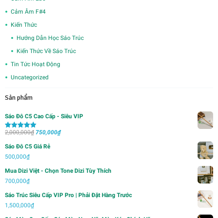
Cảm Âm F#4
Kiến Thức
Hướng Dẫn Học Sáo Trúc
Kiến Thức Về Sáo Trúc
Tin Tức Hoạt Động
Uncategorized
Sản phẩm
Sáo Đô C5 Cao Cấp - Siêu VIP
Giá
Giá
2,000,000
₫
750,000
₫
Được xếp
hạng
5.00
5
gốc
hiện
sao
Sáo Đô C5 Giá Rẻ
là:
tại
500,000
₫
2,000,000₫.
là:
Mua Dizi Việt - Chọn Tone Dizi Tùy Thích
750,000₫.
700,000
₫
Sáo Trúc Siêu Cấp VIP Pro | Phải Đặt Hàng Trước
1,500,000
₫