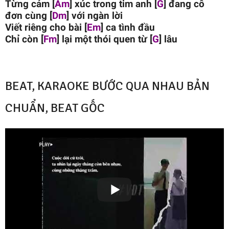
Từng cảm [
Am
] xúc trong tim anh [
G
] đang cô
đơn cùng [
Dm
] với ngàn lời
Viết riêng cho bài [
Em
] ca tình đầu
Chỉ còn [
Fm
] lại một thói quen từ [
G
] lâu
BEAT, KARAOKE BƯỚC QUA NHAU BẢN
CHUẨN, BEAT GỐC