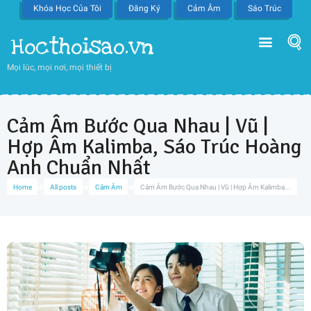
Khóa Học Của Tôi
Đăng Ký
Cảm Âm
Sáo Trúc
Hocthoisao.vn
Mọi lúc, mọi nơi, mọi thiết bị
Cảm Âm Bước Qua Nhau | Vũ |
Hợp Âm Kalimba, Sáo Trúc Hoàng
Anh Chuẩn Nhất
Home
All posts
Cảm Âm
Cảm Âm Bước Qua Nhau | Vũ | Hợp Âm Kalimba...