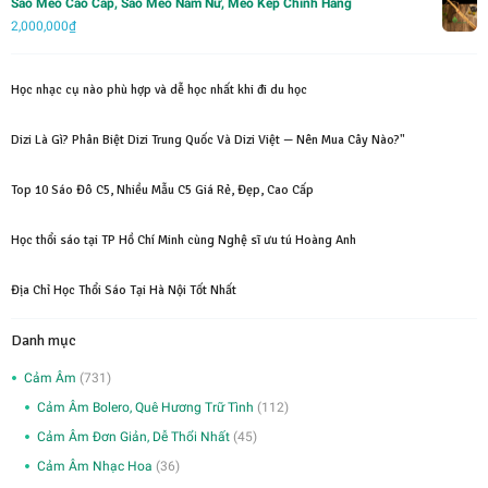
Sáo Mèo Cao Cấp, Sáo Mèo Nam Nữ, Mèo Kép Chính Hãng
2,000,000
₫
Học nhạc cụ nào phù hợp và dễ học nhất khi đi du học
Dizi Là Gì? Phân Biệt Dizi Trung Quốc Và Dizi Việt — Nên Mua Cây Nào?"
Top 10 Sáo Đô C5, Nhiều Mẫu C5 Giá Rẻ, Đẹp, Cao Cấp
Học thổi sáo tại TP Hồ Chí Minh cùng Nghệ sĩ ưu tú Hoàng Anh
Địa Chỉ Học Thổi Sáo Tại Hà Nội Tốt Nhất
Danh mục
Cảm Âm
(731)
Cảm Âm Bolero, Quê Hương Trữ Tình
(112)
Cảm Âm Đơn Giản, Dễ Thổi Nhất
(45)
Cảm Âm Nhạc Hoa
(36)