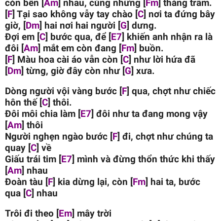
còn bên [
Am
] nhau, cùng những [
Fm
] thăng trầm.
[
F
] Tại sao không vẫy tay chào [
C
] nơi ta đứng bây
giờ, [
Dm
] hai nơi hai người [
G
] dưng.
Đợi em [
C
] bước qua, để [
E7
] khiến anh nhận ra là
đôi [
Am
] mắt em còn đang [
Fm
] buồn.
[
F
] Màu hoa cài áo vẫn còn [
C
] như lời hứa đã
[
Dm
] từng, giờ đây còn như [
G
] xưa.
Dòng người vội vàng bước [
F
] qua, chợt như chiếc
hôn thế [
C
] thôi.
Đôi môi chia làm [
E7
] đôi như ta đang mong vậy
[
Am
] thôi
Người nghẹn ngào bước [
F
] đi, chợt như chúng ta
quay [
C
] về
Giấu trái tim [
E7
] mình và đừng thổn thức khi thấy
[
Am
] nhau
Đoàn tàu [
F
] kia dừng lại, còn [
Fm
] hai ta, bước
qua [
C
] nhau
Trôi đi theo [
Em
] mây trời