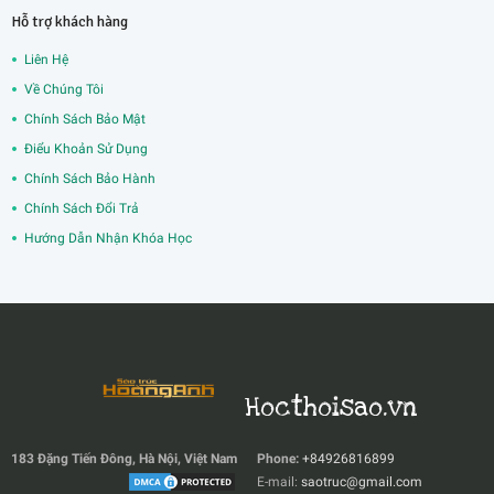
Hỗ trợ khách hàng
Liên Hệ
Về Chúng Tôi
Chính Sách Bảo Mật
Điểu Khoản Sử Dụng
Chính Sách Bảo Hành
Chính Sách Đổi Trả
Hướng Dẫn Nhận Khóa Học
Hocthoisao.vn
183 Đặng Tiến Đông, Hà Nội, Việt Nam
Phone:
+84926816899
E-mail:
saotruc@gmail.com