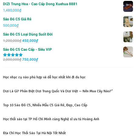
gốc
hiện
DIZI Trung Hoa - Cao Cấp Dong Xuehua 8881
là:
tại
1,480,000
₫
1,000,000₫.
là:
Sáo Đô C5 Giá Rẻ
700,000₫.
500,000
₫
Sáo Đô C5 Loại Dùng Suốt Đời
Giá
Giá
1,200,000
₫
450,000
₫
gốc
hiện
Sáo Đô C5 Cao Cấp - Siêu VIP
là:
tại
Giá
Giá
2,000,000
₫
1,200,000₫.
750,000
₫
là:
Được xếp
hạng
5.00
5
gốc
hiện
450,000₫.
sao
là:
tại
Học nhạc cụ nào phù hợp và dễ học nhất khi đi du học
2,000,000₫.
là:
750,000₫.
Dizi Là Gì? Phân Biệt Dizi Trung Quốc Và Dizi Việt — Nên Mua Cây Nào?"
Top 10 Sáo Đô C5, Nhiều Mẫu C5 Giá Rẻ, Đẹp, Cao Cấp
Học thổi sáo tại TP Hồ Chí Minh cùng Nghệ sĩ ưu tú Hoàng Anh
Địa Chỉ Học Thổi Sáo Tại Hà Nội Tốt Nhất