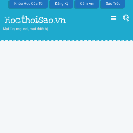
Khóa Học Của Tôi
Đăng Ký
Cảm Âm
Sáo Trúc
Hocthoisao.vn
Mọi lúc, mọi nơi, mọi thiết bị