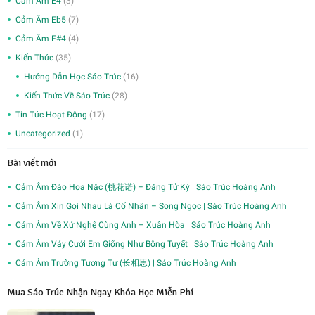
Cảm Âm E4
(3)
Cảm Âm Eb5
(7)
Cảm Âm F#4
(4)
Kiến Thức
(35)
Hướng Dẫn Học Sáo Trúc
(16)
Kiến Thức Về Sáo Trúc
(28)
Tin Tức Hoạt Động
(17)
Uncategorized
(1)
Bài viết mới
Cảm Âm Đào Hoa Nặc (桃花诺) – Đặng Tử Kỳ | Sáo Trúc Hoàng Anh
Cảm Âm Xin Gọi Nhau Là Cố Nhân – Song Ngọc | Sáo Trúc Hoàng Anh
Cảm Âm Về Xứ Nghệ Cùng Anh – Xuân Hòa | Sáo Trúc Hoàng Anh
Cảm Âm Váy Cưới Em Giống Như Bông Tuyết | Sáo Trúc Hoàng Anh
Cảm Âm Trường Tương Tư (长相思) | Sáo Trúc Hoàng Anh
Mua Sáo Trúc Nhận Ngay Khóa Học Miễn Phí