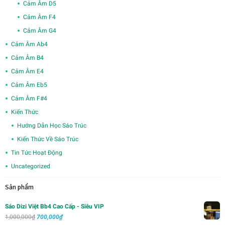
Cảm Âm D5
Cảm Âm F4
Cảm Âm G4
Cảm Âm Ab4
Cảm Âm B4
Cảm Âm E4
Cảm Âm Eb5
Cảm Âm F#4
Kiến Thức
Hướng Dẫn Học Sáo Trúc
Kiến Thức Về Sáo Trúc
Tin Tức Hoạt Động
Uncategorized
Sản phẩm
Sáo Dizi Việt Bb4 Cao Cấp - Siêu VIP
Giá
Giá
1,000,000
₫
700,000
₫