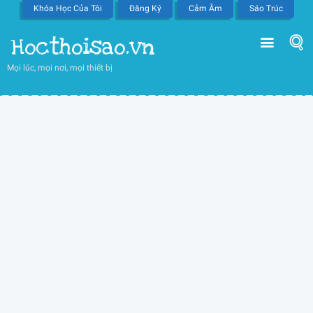
Khóa Học Của Tôi
Đăng Ký
Cảm Âm
Sáo Trúc
Hocthoisao.vn
Mọi lúc, mọi nơi, mọi thiết bị