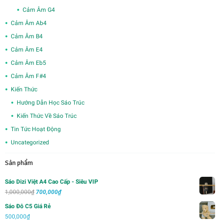
Cảm Âm G4
Cảm Âm Ab4
Cảm Âm B4
Cảm Âm E4
Cảm Âm Eb5
Cảm Âm F#4
Kiến Thức
Hướng Dẫn Học Sáo Trúc
Kiến Thức Về Sáo Trúc
Tin Tức Hoạt Động
Uncategorized
Sản phẩm
Sáo Dizi Việt A4 Cao Cấp - Siêu VIP
Giá
Giá
1,000,000
₫
700,000
₫
gốc
hiện
Sáo Đô C5 Giá Rẻ
là:
tại
500,000
₫