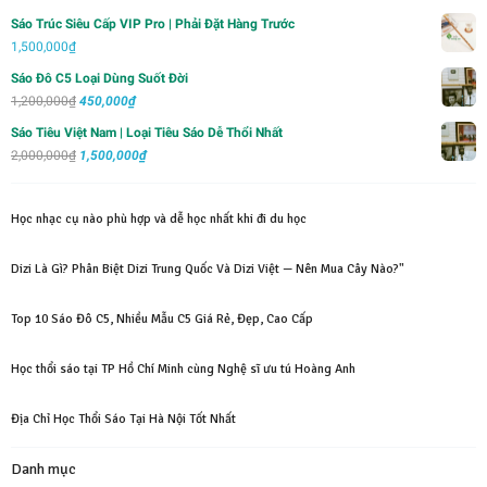
1,000,000₫.
là:
Sáo Trúc Siêu Cấp VIP Pro | Phải Đặt Hàng Trước
700,000₫.
1,500,000
₫
Sáo Đô C5 Loại Dùng Suốt Đời
Giá
Giá
1,200,000
₫
450,000
₫
gốc
hiện
Sáo Tiêu Việt Nam | Loại Tiêu Sáo Dễ Thổi Nhất
là:
tại
Giá
Giá
2,000,000
₫
1,500,000
₫
1,200,000₫.
là:
gốc
hiện
450,000₫.
là:
tại
Học nhạc cụ nào phù hợp và dễ học nhất khi đi du học
2,000,000₫.
là:
1,500,000₫.
Dizi Là Gì? Phân Biệt Dizi Trung Quốc Và Dizi Việt — Nên Mua Cây Nào?"
Top 10 Sáo Đô C5, Nhiều Mẫu C5 Giá Rẻ, Đẹp, Cao Cấp
Học thổi sáo tại TP Hồ Chí Minh cùng Nghệ sĩ ưu tú Hoàng Anh
Địa Chỉ Học Thổi Sáo Tại Hà Nội Tốt Nhất
Danh mục