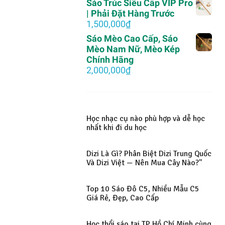
Sáo Trúc Siêu Cấp VIP Pro
| Phải Đặt Hàng Trước
1,500,000
₫
Sáo Mèo Cao Cấp, Sáo
Mèo Nam Nữ, Mèo Kép
Chính Hãng
2,000,000
₫
Học nhạc cụ nào phù hợp và dễ học
nhất khi đi du học
Dizi Là Gì? Phân Biệt Dizi Trung Quốc
Và Dizi Việt — Nên Mua Cây Nào?"
Top 10 Sáo Đô C5, Nhiều Mẫu C5
Giá Rẻ, Đẹp, Cao Cấp
Học thổi sáo tại TP Hồ Chí Minh cùng