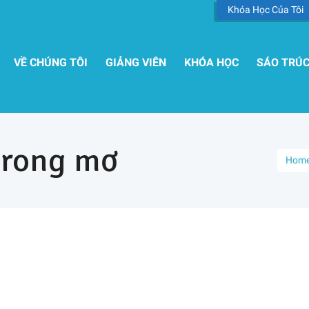
Khóa Học Của Tôi
VỀ CHÚNG TÔI
GIẢNG VIÊN
KHÓA HỌC
SÁO TRÚ
trong mơ
Hom