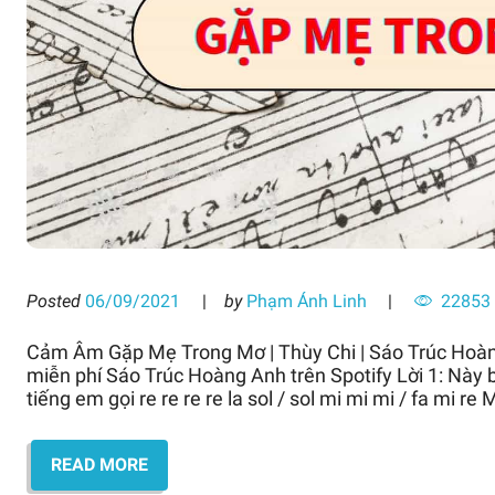
Posted
06/09/2021
by
Phạm Ánh Linh
22853
Cảm Âm Gặp Mẹ Trong Mơ | Thùy Chi | Sáo Trúc Hoà
miễn phí Sáo Trúc Hoàng Anh trên Spotify Lời 1: Này b
tiếng em gọi re re re re la sol / sol mi mi mi / fa mi re 
READ MORE