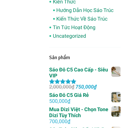
Kiến Thức
Hướng Dẫn Học Sáo Trúc
Kiến Thức Về Sáo Trúc
Tin Tức Hoạt Động
Uncategorized
Sản phẩm
Sáo Đô C5 Cao Cấp - Siêu
VIP
Giá
Giá
2,000,000
₫
750,000
₫
Được xếp
gốc
hiện
hạng
5.00
5
Sáo Đô C5 Giá Rẻ
là:
tại
sao
500,000
₫
2,000,000₫.
là:
Mua Dizi Việt - Chọn Tone
750,000₫.
Dizi Tùy Thích
700,000
₫