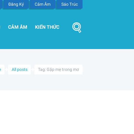
Đăng Ký
Cảm Âm
Sáo Trúc
C
CẢM ÂM
KIẾN THỨC
e
All posts
Tag: Gặp mẹ trong mơ