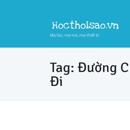
Hocthoisao.vn
Mọi lúc, mọi nơi, mọi thiết bị
Tag: Đường C
Đi