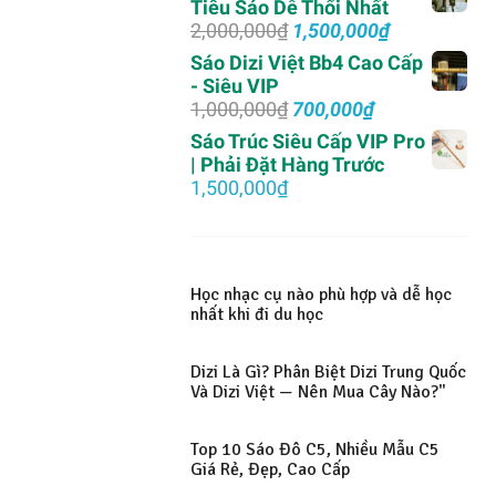
Tiêu Sáo Dễ Thổi Nhất
Giá
Giá
2,000,000
₫
1,500,000
₫
gốc
hiện
Sáo Dizi Việt Bb4 Cao Cấp
là:
tại
- Siêu VIP
2,000,000₫.
là:
Giá
Giá
1,000,000
₫
700,000
₫
1,500,000₫.
gốc
hiện
Sáo Trúc Siêu Cấp VIP Pro
là:
tại
| Phải Đặt Hàng Trước
1,000,000₫.
là:
1,500,000
₫
700,000₫.
Học nhạc cụ nào phù hợp và dễ học
nhất khi đi du học
Dizi Là Gì? Phân Biệt Dizi Trung Quốc
Và Dizi Việt — Nên Mua Cây Nào?"
Top 10 Sáo Đô C5, Nhiều Mẫu C5
Giá Rẻ, Đẹp, Cao Cấp