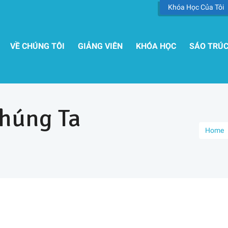
Khóa Học Của Tôi
VỀ CHÚNG TÔI
GIẢNG VIÊN
KHÓA HỌC
SÁO TRÚ
húng Ta
Home