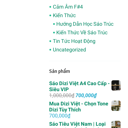
Cảm Âm F#4
Kiến Thức
Hướng Dẫn Học Sáo Trúc
Kiến Thức Về Sáo Trúc
Tin Tức Hoạt Động
Uncategorized
Sản phẩm
Sáo Dizi Việt A4 Cao Cấp -
Siêu VIP
Giá
Giá
1,000,000
₫
700,000
₫
gốc
hiện
Mua Dizi Việt - Chọn Tone
là:
tại
Dizi Tùy Thích
1,000,000₫.
là:
700,000
₫
700,000₫.
Sáo Tiêu Việt Nam | Loại