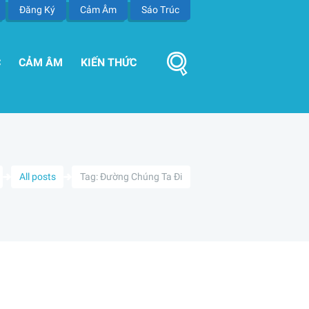
Đăng Ký
Cảm Âm
Sáo Trúc
C
CẢM ÂM
KIẾN THỨC
All posts
Tag: Đường Chúng Ta Đi