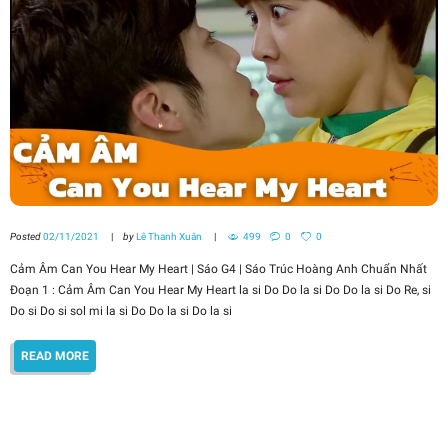
Posted
02/11/2021
by
Lê Thanh Xuân
499
0
0
Cảm Âm Can You Hear My Heart | Sáo G4 | Sáo Trúc Hoàng Anh Chuẩn Nhất
Đoạn 1 : Cảm Âm Can You Hear My Heart la si Do Do la si Do Do la si Do Re, si
Do si Do si sol mi la si Do Do la si Do la si
READ MORE