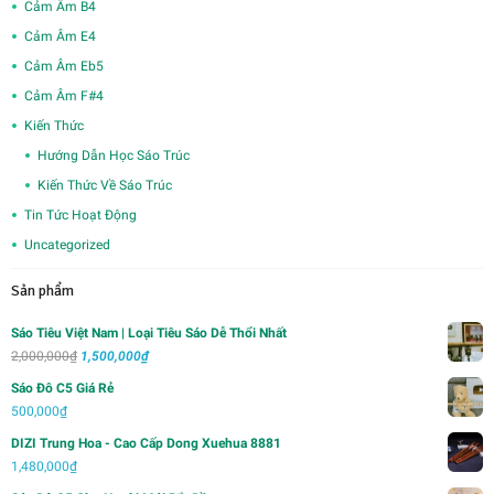
Cảm Âm B4
Cảm Âm E4
Cảm Âm Eb5
Cảm Âm F#4
Kiến Thức
Hướng Dẫn Học Sáo Trúc
Kiến Thức Về Sáo Trúc
Tin Tức Hoạt Động
Uncategorized
Sản phẩm
Sáo Tiêu Việt Nam | Loại Tiêu Sáo Dễ Thổi Nhất
Giá
Giá
2,000,000
₫
1,500,000
₫
gốc
hiện
Sáo Đô C5 Giá Rẻ
là:
tại
500,000
₫
2,000,000₫.
là:
DIZI Trung Hoa - Cao Cấp Dong Xuehua 8881
1,500,000₫.
1,480,000
₫