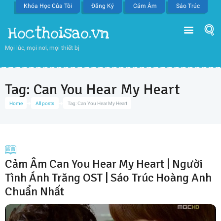
Khóa Học Của Tôi
Đăng Ký
Cảm Âm
Sáo Trúc
Hocthoisao.vn
Mọi lúc, mọi nơi, mọi thiết bị
Tag: Can You Hear My Heart
Home
All posts
Tag: Can You Hear My Heart
Cảm Âm Can You Hear My Heart | Người
Tình Ánh Trăng OST | Sáo Trúc Hoàng Anh
Chuẩn Nhất