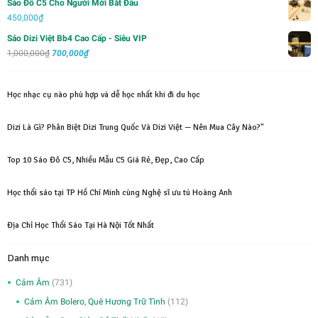
Sáo Đô C5 Cho Người Mới Bắt Đầu
450,000
₫
Sáo Dizi Việt Bb4 Cao Cấp - Siêu VIP
Giá
Giá
1,000,000
₫
700,000
₫
gốc
hiện
là:
tại
Học nhạc cụ nào phù hợp và dễ học nhất khi đi du học
1,000,000₫.
là:
700,000₫.
Dizi Là Gì? Phân Biệt Dizi Trung Quốc Và Dizi Việt — Nên Mua Cây Nào?"
Top 10 Sáo Đô C5, Nhiều Mẫu C5 Giá Rẻ, Đẹp, Cao Cấp
Học thổi sáo tại TP Hồ Chí Minh cùng Nghệ sĩ ưu tú Hoàng Anh
Địa Chỉ Học Thổi Sáo Tại Hà Nội Tốt Nhất
Danh mục
Cảm Âm
(731)
Cảm Âm Bolero, Quê Hương Trữ Tình
(112)