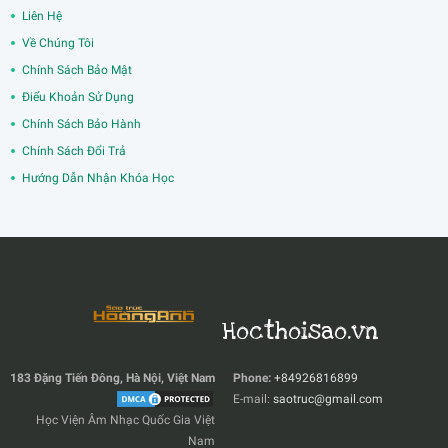
Liên Hệ
Về Chúng Tôi
Chính Sách Bảo Mật
Điểu Khoản Sử Dụng
Chính Sách Bảo Hành
Chính Sách Đổi Trả
Hướng Dẫn Nhận Khóa Học
Hocthoisao.vn
183 Đặng Tiến Đông, Hà Nội, Việt Nam
Phone:
+84926816899
E-mail:
saotruc@gmail.com
Học Viện Âm Nhạc Quốc Gia Việt
Nam