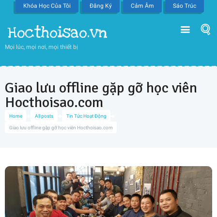
Khóa Học Của Tôi
Đăng Ký
Cảm Âm
Sáo Trúc
Hocthoisao.vn
Mọi lúc, mọi nơi, mọi thiết bị
Giao lưu offline gặp gỡ học viên
Hocthoisao.com
Home
All posts
Tin Tức Hoạt Động
Giao lưu offline gặp gỡ học viên Hocthoisao.com