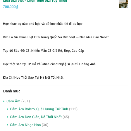
Mua Dizi Việt - Chọn Tone Dizi Tùy Thích
1,500,000₫.
700,000
₫
Học nhạc cụ nào phù hợp và dễ học nhất khi đi du học
Dizi Là Gì? Phân Biệt Dizi Trung Quốc Và Dizi Việt — Nên Mua Cây Nào?"
Top 10 Sáo Đô C5, Nhiều Mẫu C5 Giá Rẻ, Đẹp, Cao Cấp
Học thổi sáo tại TP Hồ Chí Minh cùng Nghệ sĩ ưu tú Hoàng Anh
Địa Chỉ Học Thổi Sáo Tại Hà Nội Tốt Nhất
Danh mục
Cảm Âm
(731)
Cảm Âm Bolero, Quê Hương Trữ Tình
(112)
Cảm Âm Đơn Giản, Dễ Thổi Nhất
(45)
Cảm Âm Nhạc Hoa
(36)