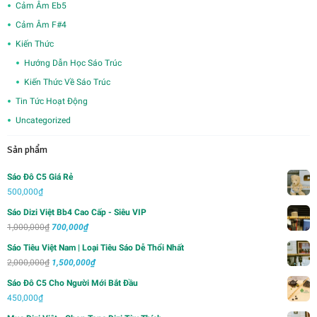
Cảm Âm Eb5
Cảm Âm F#4
Kiến Thức
Hướng Dẫn Học Sáo Trúc
Kiến Thức Về Sáo Trúc
Tin Tức Hoạt Động
Uncategorized
Sản phẩm
Sáo Đô C5 Giá Rẻ
500,000
₫
Sáo Dizi Việt Bb4 Cao Cấp - Siêu VIP
Giá
Giá
1,000,000
₫
700,000
₫
gốc
hiện
Sáo Tiêu Việt Nam | Loại Tiêu Sáo Dễ Thổi Nhất
là:
tại
Giá
Giá
2,000,000
₫
1,500,000
₫
1,000,000₫.
là:
gốc
hiện
Sáo Đô C5 Cho Người Mới Bắt Đầu
700,000₫.
là:
tại
450,000
₫
2,000,000₫.
là: