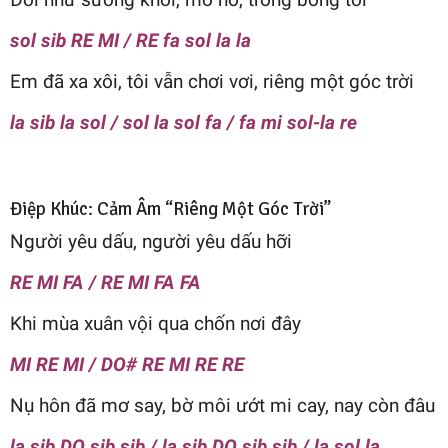
sol sib RE MI / RE fa sol la la
Em đã xa xôi, tôi vẫn chơi vơi, riêng một góc trời
la sib la sol / sol la sol fa / fa mi sol-la re
Điệp Khúc: Cảm Âm “Riêng Một Góc Trời”
Người yêu dấu, người yêu dấu hỡi
RE MI FA / RE MI FA FA
Khi mùa xuân vội qua chốn nơi đây
MI RE MI / DO# RE MI RE RE
Nụ hôn đã mơ say, bờ môi ướt mi cay, nay còn đâu
la sib DO sib sib / la sib DO sib sib / la sol la