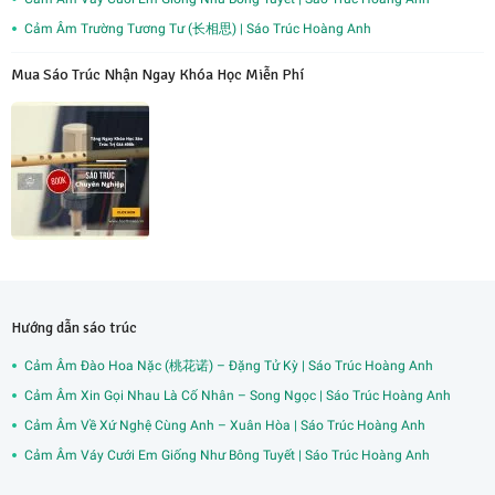
Cảm Âm Trường Tương Tư (长相思) | Sáo Trúc Hoàng Anh
Mua Sáo Trúc Nhận Ngay Khóa Học Miễn Phí
Hướng dẫn sáo trúc
Cảm Âm Đào Hoa Nặc (桃花诺) – Đặng Tử Kỳ | Sáo Trúc Hoàng Anh
Cảm Âm Xin Gọi Nhau Là Cố Nhân – Song Ngọc | Sáo Trúc Hoàng Anh
Cảm Âm Về Xứ Nghệ Cùng Anh – Xuân Hòa | Sáo Trúc Hoàng Anh
Cảm Âm Váy Cưới Em Giống Như Bông Tuyết | Sáo Trúc Hoàng Anh