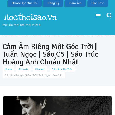
Khóa Học Của Tôi
Đăng Ký
Cảm Âm
Sáo Trúc
Hocthoisao.vn
Mọi lúc, mọi nơi, mọi thiết bị
Cảm Âm Riêng Một Góc Trời |
Tuấn Ngọc | Sáo C5 | Sáo Trúc
Hoàng Anh Chuẩn Nhất
Home
All posts
Cảm Âm
Cảm Âm Sáo Trúc
Cảm Âm Riêng Một Góc Trời | Tuấn Ngọc | Sáo C5...