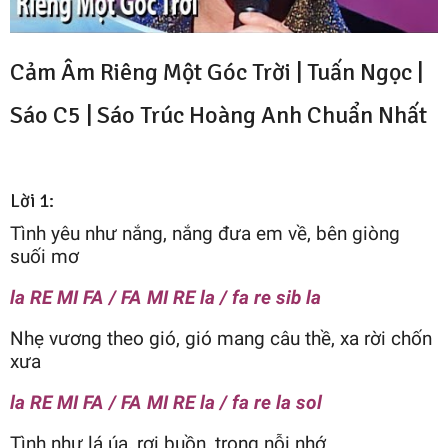
Cảm Âm Riêng Một Góc Trời | Tuấn Ngọc |
Sáo C5 |
Sáo Trúc Hoàng Anh
Chuẩn Nhất
Lời 1:
Tình yêu như nắng, nắng đưa em về, bên giòng
suối mơ
la RE MI FA / FA MI RE la / fa re sib la
Nhẹ vương theo gió, gió mang câu thề, xa rời chốn
xưa
la RE MI FA / FA MI RE la / fa re la sol
Tình như lá úa, rơi buồn, trong nỗi nhớ