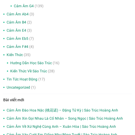
Cảm Âm G4
(139)
Cảm Âm Ab4
(3)
Cảm Âm B4
(2)
Cảm Âm E4
(3)
Cảm Âm Eb5
(7)
Cảm Âm F#4
(4)
Kiến Thức
(35)
Hướng Dẫn Học Sáo Trúc
(16)
Kiến Thức Về Sáo Trúc
(28)
Tin Tức Hoạt Động
(17)
Uncategorized
(1)
Bài viết mới
Cảm Âm Đào Hoa Nặc (桃花诺) – Đặng Tử Kỳ | Sáo Trúc Hoàng Anh
Cảm Âm Xin Gọi Nhau Là Cố Nhân – Song Ngọc | Sáo Trúc Hoàng Anh
Cảm Âm Về Xứ Nghệ Cùng Anh – Xuân Hòa | Sáo Trúc Hoàng Anh
Cảm Âm Váy Cưới Em Giống Như Bông Tuyết | Sáo Trúc Hoàng Anh