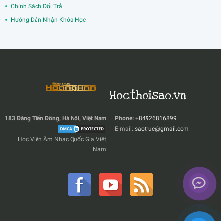
Chính Sách Đổi Trả
Hướng Dẫn Nhận Khóa Học
Hocthoisao.vn
183 Đặng Tiến Đông, Hà Nội, Việt Nam
Phone:
+84926816899
E-mail:
saotruc@gmail.com
Học Viện Âm Nhạc Quốc Gia Việt
Nam