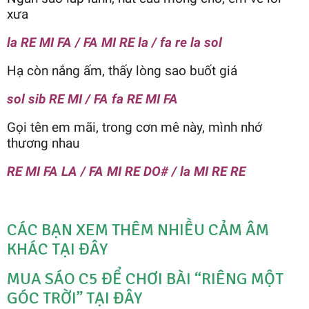
xưa
la RE MI FA / FA MI RE la / fa re la sol
Hạ còn nắng ấm, thấy lòng sao buốt giá
sol sib RE MI / FA fa RE MI FA
Gọi tên em mãi, trong cơn mê này, mình nhớ
thương nhau
RE MI FA LA / FA MI RE DO# / la MI RE RE
CÁC BẠN XEM THÊM NHIỀU CẢM ÂM
KHÁC TẠI ĐÂY
MUA SÁO C5 ĐỂ CHƠI BÀI “RIÊNG MỘT
GÓC TRỜI” TẠI ĐÂY