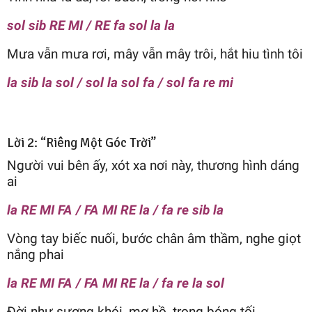
sol sib RE MI / RE fa sol la la
Mưa vẫn mưa rơi, mây vẫn mây trôi, hắt hiu tình tôi
la sib la sol / sol la sol fa / sol fa re mi
Lời 2: “Riêng Một Góc Trời”
Người vui bên ấy, xót xa nơi này, thương hình dáng
ai
la RE MI FA / FA MI RE la / fa re sib la
Vòng tay biếc nuối, bước chân âm thầm, nghe giọt
nắng phai
la RE MI FA / FA MI RE la / fa re la sol
Đời như sương khói, mơ hồ, trong bóng tối