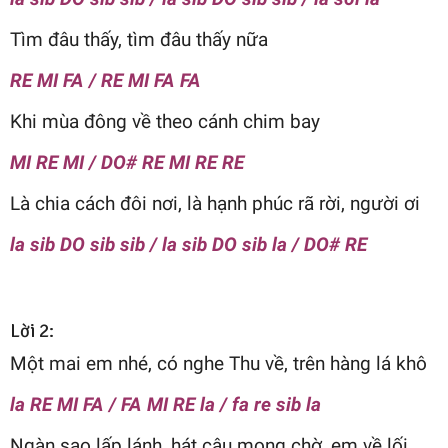
Tìm đâu thấy, tìm đâu thấy nữa
RE MI FA / RE MI FA FA
Khi mùa đông về theo cánh chim bay
MI RE MI / DO# RE MI RE RE
Là chia cách đôi nơi, là hạnh phúc rã rời, người ơi
la sib DO sib sib / la sib DO sib la / DO# RE
Lời 2:
Một mai em nhé, có nghe Thu về, trên hàng lá khô
la RE MI FA / FA MI RE la / fa re sib la
Ngàn sao lấp lánh, hát câu mong chờ, em về lối