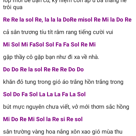
lớp mới bé bạn cũ, kỷ niệm còn ấp ủ ba tháng hè
trôi qua
Re Re la sol Re, la la la DoRe misol Re Mi la Do Re
cả sân trương tíu tít râm rang tiếng cười vui
Mi Sol Mi FaSol Sol Fa Fa Sol Re Mi
gặp thầy cô gặp bạn như đi xa về nhà.
Do Do Re la sol Re Re Re Do Do
khăn đỏ tung trong gió áo trắng hồn trắng trong
Sol Do Fa Sol La La La Fa La Sol
bút mực nguyên chưa viết, vở mới thơm sắc hồng
Mi Do Re Mi Sol la Re si Re sol
sân trường vàng hoa nắng xôn xao gió mùa thu