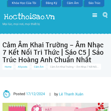
Khóa Học Của Tôi
Đăng Ký
Cảm Âm
Sáo Trúc
Hocthoisao.vn
Mọi lúc, mọi nơi, mọi thiết bị
Cảm Âm Khai Trường – Âm Nhạc
7 Kết Nối Tri Thức | Sáo C5 | Sáo
Trúc Hoàng Anh Chuẩn Nhất
Home
All posts
Cảm Âm
Cảm Âm Khai Trường – Âm Nhạc 7 Kết Nối...
Posted
17/12/2024
by
Lê Thanh Xuân