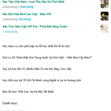
Sáo Tiêu Việt Nam | Loại Tiêu Sáo Dễ Thổi Nhất
700,000₫.
Giá
Giá
2,000,000
₫
1,500,000
₫
gốc
hiện
Sáo Dizi Việt Bb4 Cao Cấp - Siêu VIP
là:
tại
Giá
Giá
1,000,000
₫
700,000
₫
2,000,000₫.
là:
gốc
hiện
Sáo Trúc Siêu Cấp VIP Pro | Phải Đặt Hàng Trước
1,500,000₫.
là:
tại
1,500,000
₫
1,000,000₫.
là:
700,000₫.
Học nhạc cụ nào phù hợp và dễ học nhất khi đi du học
Dizi Là Gì? Phân Biệt Dizi Trung Quốc Và Dizi Việt — Nên Mua Cây Nào?"
Top 10 Sáo Đô C5, Nhiều Mẫu C5 Giá Rẻ, Đẹp, Cao Cấp
Học thổi sáo tại TP Hồ Chí Minh cùng Nghệ sĩ ưu tú Hoàng Anh
Địa Chỉ Học Thổi Sáo Tại Hà Nội Tốt Nhất
Danh mục