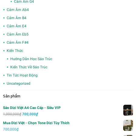
Cảm Âm G4
Cảm Âm Ab4
Cảm Âm B4
Cảm Âm E4
Cảm Âm Eb5
Cảm Âm F#4
Kiến Thức
Hướng Dẫn Học Sáo Trúc
Kiến Thức Về Sáo Trúc
Tin Tức Hoạt Động
Uncategorized
Sản phẩm
Sáo Dizi Việt A4 Cao Cấp - Siêu VIP
Giá
Giá
1,000,000
₫
700,000
₫
gốc
hiện
Mua Dizi Việt - Chọn Tone Dizi Tùy Thích
là:
tại
700,000
₫
1,000,000₫.
là: