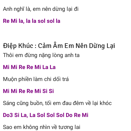
Anh nghĩ là, em nên dừng lại đi
Re Mi la, la la sol sol la
Điệp Khúc : Cảm Âm Em Nên Dừng Lại
Thôi em đừng nặng lòng anh ta
Mi Mi Re Re Mi La La
Muộn phiền làm chi dối trá
Mi Mi Re Re Mi Si Si
Sáng cũng buồn, tối em đau đêm về lại khóc
Do3 Si La, La Sol Sol Sol Do Re Mi
Sao em không nhìn về tương lai