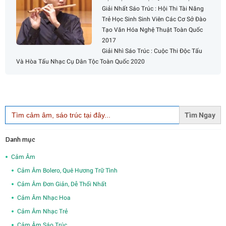
Giải Nhất Sáo Trúc : Hội Thi Tài Năng
Trẻ Học Sinh Sinh Viên Các Cơ Sở Đào
Tạo Văn Hóa Nghệ Thuật Toàn Quốc
2017
Giải Nhì Sáo Trúc : Cuộc Thi Độc Tấu
Và Hòa Tấu Nhạc Cụ Dân Tộc Toàn Quốc 2020
Search
for:
Danh mục
Cảm Âm
Cảm Âm Bolero, Quê Hương Trữ Tình
Cảm Âm Đơn Giản, Dễ Thổi Nhất
Cảm Âm Nhạc Hoa
Cảm Âm Nhạc Trẻ
Cảm Âm Sáo Trúc