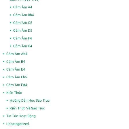
Cảm Âm A4
Cảm Âm Bb4
Cảm Âm C5
Cảm Âm D5
Cảm Âm F4
Cảm Âm G4
Cảm Âm Ab4
Cảm Âm B4
Cảm Âm E4
Cảm Âm Eb5
Cảm Âm F#4
Kiến Thức
Hướng Dẫn Học Sáo Trúc
Kiến Thức Về Sáo Trúc
Tin Tức Hoạt Động
Uncategorized