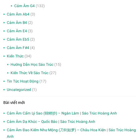
Cảm Âm G4
(132)
Cảm Âm Ab4
(3)
Cảm Âm B4
(2)
Cảm Âm E4
(3)
Cảm Âm Eb5
(2)
Cảm Âm F#4
(4)
Kiến Thức
(34)
Hướng Dẫn Học Sáo Trúc
(15)
Kiến Thức Về Sáo Trúc
(27)
Tin Tức Hoạt Động
(17)
Uncategorized
(1)
Bài viết mới
Cảm Âm Cẩm Lý Sao (锦鲤抄) – Ngân Lâm | Sáo Trúc Hoàng Anh
Cảm Âm Dạ Khúc – Quốc Bảo | Sáo Trúc Hoàng Anh
Cảm Âm Đao Kiếm Như Mộng (刀剑如梦) – Châu Hoa Kiện | Sáo Trúc Hoàng
Anh