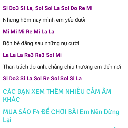
Si Do3 Si La, Sol Sol La Sol Do Re Mi
Nhưng hôm nay mình em yếu đuối
Mi Mi Mi Re Mi La La
Bộn bề đằng sau những nụ cười
La La La Re3 Re3 Sol Mi
Than trách do anh, chẳng chiu thương em đến nơi
Si Do3 Si La Sol Re Sol Sol Si La
CÁC BẠN XEM THÊM NHIỀU CẢM ÂM
KHÁC
MUA SÁO F4 ĐỂ CHƠI BÀI Em Nên Dừng
Lại