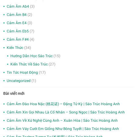
Cảm Âm Ab4
(3)
Cảm Âm B4
(2)
Cảm Âm E4
(3)
Cảm Âm Eb5
(7)
Cảm Âm F#4
(4)
Kiến Thức
(34)
Hướng Dẫn Học Sáo Trúc
(15)
Kiến Thức Về Sáo Trúc
(27)
Tin Tức Hoạt Động
(17)
Uncategorized
(1)
Bài viết mới
Cảm Âm Đào Hoa Nặc (桃花诺) – Đặng Tử Kỳ | Sáo Trúc Hoàng Anh
Cảm Âm Xin Gọi Nhau Là Cố Nhân – Song Ngọc | Sáo Trúc Hoàng Anh
Cảm Âm Về Xứ Nghệ Cùng Anh – Xuân Hòa | Sáo Trúc Hoàng Anh
Cảm Âm Váy Cưới Em Giống Như Bông Tuyết | Sáo Trúc Hoàng Anh
Cảm Âm Trường Tương Tư (长相思) | Sáo Trúc Hoàng Anh