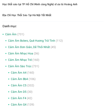
Học thổi sáo tại TP Hồ Chí Minh cùng Nghệ sĩ ưu tú Hoàng Anh
Địa Chỉ Học Thổi Sáo Tại Hà Nội Tốt Nhất
Danh mục
Cảm Âm
(731)
Cảm Âm Bolero, Quê Hương Trữ Tình
(112)
Cảm Âm Đơn Giản, Dễ Thổi Nhất
(45)
Cảm Âm Nhạc Hoa
(36)
Cảm Âm Nhạc Trẻ
(160)
Cảm Âm Sáo Trúc
(731)
Cảm Âm A4
(160)
Cảm Âm Bb4
(106)
Cảm Âm C5
(332)
Cảm Âm D5
(30)
Cảm Âm F4
(42)
Cảm Âm G4
(139)