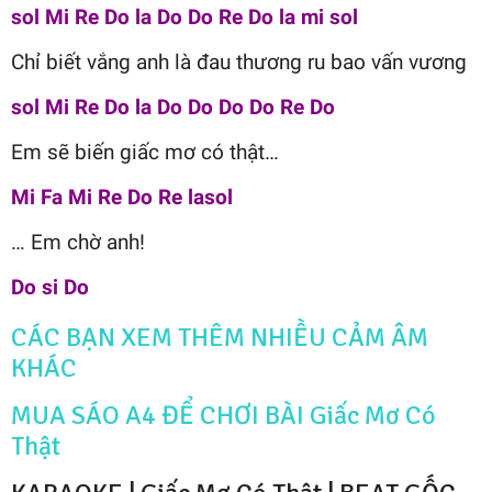
sol Mi Re Do la Do Do Re Do la mi sol
Chỉ biết vắng anh là đau thương ru bao vấn vương
sol Mi Re Do la Do Do Do Do Re Do
Em sẽ biến giấc mơ có thật…
Mi Fa Mi Re Do Re lasol
… Em chờ anh!
Do si Do
CÁC BẠN XEM THÊM NHIỀU CẢM ÂM
KHÁC
MUA SÁO A4 ĐỂ CHƠI BÀI Giấc Mơ Có
Thật