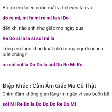
Bờ mi em hoen nước mắt vì tình yêu tan vỡ
do re mi, mi fa mi re mi la si Do
đến khi nào anh như giấc mơ ngày qua
Re Do si la la si sol mi la
Lòng em luôn khao khát nhớ mong người ơi anh
biết chăng?
mi sol sol la Do Do la sol Do Re Mi Re
Điệp Khúc : Cảm Âm Giấc Mơ Có Thật
Chìm đắm không gian lặng im ngàn vì sao buồn bã
sol Mi Re Do la Do Do Do Re Do Mi