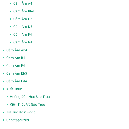
Cảm Âm A4
Cảm Âm Bb4
Cảm Âm C5
Cảm Âm D5
Cảm Âm F4
Cảm Âm G4
Cảm Âm Ab4
Cảm Âm B4
Cảm Âm E4
Cảm Âm Eb5
Cảm Âm F#4
Kiến Thức
Hướng Dẫn Học Sáo Trúc
Kiến Thức Về Sáo Trúc
Tin Tức Hoạt Động
Uncategorized