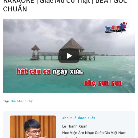
KARAOKE | Giấc Mơ Có Thật | BEAT GỐC
CHUẨN
Tags:
Giấc Mơ Có Thật
About
Lê Thanh Xuân
Lê Thanh Xuân
Học Viện Âm Nhạc Quốc Gia Việt Nam