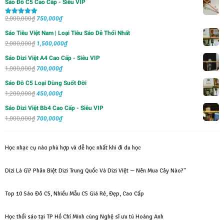
Sáo Đô C5 Cao Cấp - Siêu VIP
Giá
Giá
2,000,000
₫
750,000
₫
Được xếp
hạng
5.00
5
gốc
hiện
sao
Sáo Tiêu Việt Nam | Loại Tiêu Sáo Dễ Thổi Nhất
là:
tại
Giá
Giá
2,000,000
₫
1,500,000
₫
2,000,000₫.
là:
gốc
hiện
Sáo Dizi Việt A4 Cao Cấp - Siêu VIP
750,000₫.
là:
tại
Giá
Giá
1,000,000
₫
700,000
₫
2,000,000₫.
là:
gốc
hiện
Sáo Đô C5 Loại Dùng Suốt Đời
1,500,000₫.
là:
tại
Giá
Giá
1,200,000
₫
450,000
₫
1,000,000₫.
là:
gốc
hiện
Sáo Dizi Việt Bb4 Cao Cấp - Siêu VIP
700,000₫.
là:
tại
Giá
Giá
1,000,000
₫
700,000
₫
1,200,000₫.
là:
gốc
hiện
450,000₫.
là:
tại
Học nhạc cụ nào phù hợp và dễ học nhất khi đi du học
1,000,000₫.
là:
700,000₫.
Dizi Là Gì? Phân Biệt Dizi Trung Quốc Và Dizi Việt — Nên Mua Cây Nào?"
Top 10 Sáo Đô C5, Nhiều Mẫu C5 Giá Rẻ, Đẹp, Cao Cấp
Học thổi sáo tại TP Hồ Chí Minh cùng Nghệ sĩ ưu tú Hoàng Anh