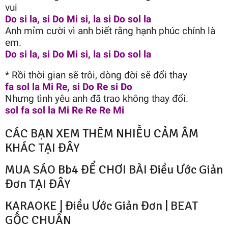
vui
Do si la, si Do Mi si, la si Do sol la
Anh mỉm cười vì anh biết rằng hạnh phúc chính là
em.
Do si la, si Do Mi si, la si Do sol la
* Rồi thời gian sẽ trôi, dòng đời sẽ đổi thay
fa sol la Mi Re, si Do Re si Do
Nhưng tình yêu anh đã trao không thay đổi.
sol fa sol la Mi Re Re Re Mi
CÁC BẠN XEM THÊM NHIỀU CẢM ÂM
KHÁC TẠI ĐÂY
MUA SÁO Bb4 ĐỂ CHƠI BÀI Điều Ước Giản
Đơn TẠI ĐÂY
KARAOKE | Điều Ước Giản Đơn | BEAT
GỐC CHUẨN