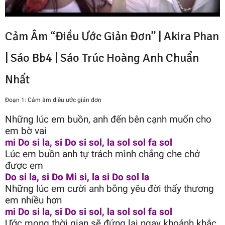
Cảm Âm “Điều Ước Giản Đơn” | Akira Phan
| Sáo Bb4 |
Sáo Trúc Hoàng Anh
Chuẩn
Nhất
Đoạn 1: Cảm âm điều ước giản đơn
Những lúc em buồn, anh đến bên cạnh muốn cho
em bờ vai
mi Do si la, si Do si sol, la sol sol fa sol
Lúc em buồn anh tự trách mình chẳng che chở
được em
Do si la, si Do Mi si, la si Do sol la
Những lúc em cười anh bỗng yêu đời thấy thương
em nhiều hơn
mi Do si la, si Do si sol, la sol sol fa sol
Ước mong thời gian sẽ đứng lại ngay khoảnh khắc