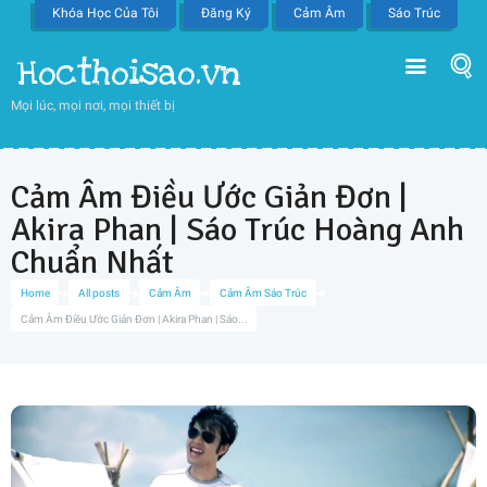
Khóa Học Của Tôi
Đăng Ký
Cảm Âm
Sáo Trúc
Hocthoisao.vn
Mọi lúc, mọi nơi, mọi thiết bị
Cảm Âm Điều Ước Giản Đơn |
Akira Phan | Sáo Trúc Hoàng Anh
Chuẩn Nhất
Home
All posts
Cảm Âm
Cảm Âm Sáo Trúc
Cảm Âm Điều Ước Giản Đơn | Akira Phan | Sáo...