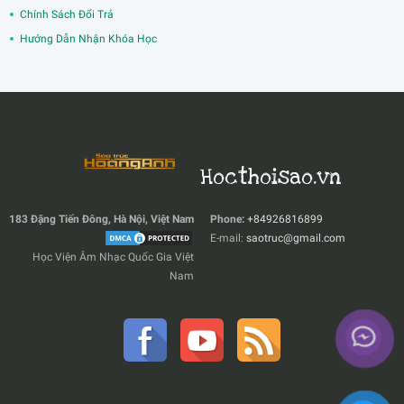
Chính Sách Đổi Trả
Hướng Dẫn Nhận Khóa Học
Hocthoisao.vn
183 Đặng Tiến Đông, Hà Nội, Việt Nam
Phone:
+84926816899
E-mail:
saotruc@gmail.com
Học Viện Âm Nhạc Quốc Gia Việt
Nam