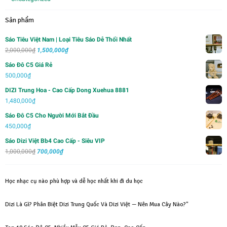
Sản phẩm
Sáo Tiêu Việt Nam | Loại Tiêu Sáo Dễ Thổi Nhất
Giá
Giá
2,000,000
₫
1,500,000
₫
gốc
hiện
Sáo Đô C5 Giá Rẻ
là:
tại
500,000
₫
2,000,000₫.
là:
DIZI Trung Hoa - Cao Cấp Dong Xuehua 8881
1,500,000₫.
1,480,000
₫
Sáo Đô C5 Cho Người Mới Bắt Đầu
450,000
₫
Sáo Dizi Việt Bb4 Cao Cấp - Siêu VIP
Giá
Giá
1,000,000
₫
700,000
₫
gốc
hiện
là:
tại
Học nhạc cụ nào phù hợp và dễ học nhất khi đi du học
1,000,000₫.
là:
700,000₫.
Dizi Là Gì? Phân Biệt Dizi Trung Quốc Và Dizi Việt — Nên Mua Cây Nào?"