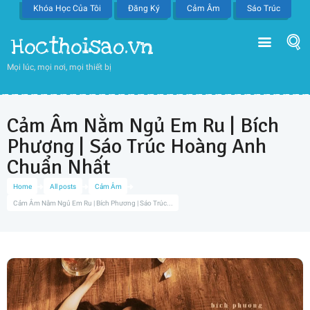
Khóa Học Của Tôi
Đăng Ký
Cảm Âm
Sáo Trúc
Hocthoisao.vn
Mọi lúc, mọi nơi, mọi thiết bị
Cảm Âm Nằm Ngủ Em Ru | Bích
Phương | Sáo Trúc Hoàng Anh
Chuẩn Nhất
Home
All posts
Cảm Âm
Cảm Âm Nằm Ngủ Em Ru | Bích Phương | Sáo Trúc...