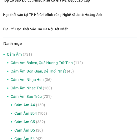
Top 10 Sáo Đô C5, Nhiều Mẫu C5 Giá Rẻ, Đẹp, Cao Cấp
Học thổi sáo tại TP Hồ Chí Minh cùng Nghệ sĩ ưu tú Hoàng Anh
Địa Chỉ Học Thổi Sáo Tại Hà Nội Tốt Nhất
Danh mục
Cảm Âm
(731)
Cảm Âm Bolero, Quê Hương Trữ Tình
(112)
Cảm Âm Đơn Giản, Dễ Thổi Nhất
(45)
Cảm Âm Nhạc Hoa
(36)
Cảm Âm Nhạc Trẻ
(160)
Cảm Âm Sáo Trúc
(731)
Cảm Âm A4
(160)
Cảm Âm Bb4
(106)
Cảm Âm C5
(332)
Cảm Âm D5
(30)
Cảm Âm F4
(42)