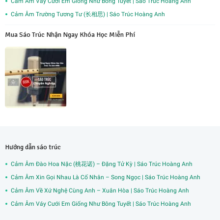
Cảm Âm Váy Cưới Em Giống Như Bông Tuyết | Sáo Trúc Hoàng Anh
Cảm Âm Trường Tương Tư (长相思) | Sáo Trúc Hoàng Anh
Mua Sáo Trúc Nhận Ngay Khóa Học Miễn Phí
Hướng dẫn sáo trúc
Cảm Âm Đào Hoa Nặc (桃花诺) – Đặng Tử Kỳ | Sáo Trúc Hoàng Anh
Cảm Âm Xin Gọi Nhau Là Cố Nhân – Song Ngọc | Sáo Trúc Hoàng Anh
Cảm Âm Về Xứ Nghệ Cùng Anh – Xuân Hòa | Sáo Trúc Hoàng Anh
Cảm Âm Váy Cưới Em Giống Như Bông Tuyết | Sáo Trúc Hoàng Anh