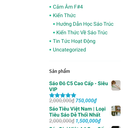
Cảm Âm F#4
Kiến Thức
Hướng Dẫn Học Sáo Trúc
Kiến Thức Về Sáo Trúc
Tin Tức Hoạt Động
Uncategorized
Sản phẩm
Sáo Đô C5 Cao Cấp - Siêu
VIP
Giá
Giá
2,000,000
₫
750,000
₫
Được xếp
gốc
hiện
hạng
5.00
5
Sáo Tiêu Việt Nam | Loại
là:
tại
sao
Tiêu Sáo Dễ Thổi Nhất
2,000,000₫.
là:
Giá
Giá
2,000,000
₫
1,500,000
₫
750,000₫.
gốc
hiện