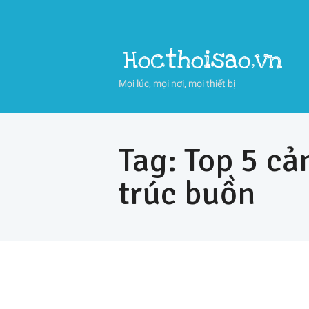
Hocthoisao.vn
Mọi lúc, mọi nơi, mọi thiết bị
Tag: Top 5 c
trúc buồn