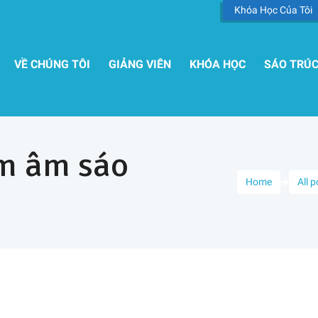
Khóa Học Của Tôi
VỀ CHÚNG TÔI
GIẢNG VIÊN
KHÓA HỌC
SÁO TRÚ
ảm âm sáo
Home
All 