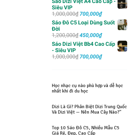
Sáo Dizi Việt A4 Cao Cấp -
là:
tại
Siêu VIP
2,000,000₫.
là:
Giá
Giá
1,000,000
₫
700,000
₫
1,500,000₫.
gốc
hiện
Sáo Đô C5 Loại Dùng Suốt
là:
tại
Đời
1,000,000₫.
là:
Giá
Giá
1,200,000
₫
450,000
₫
700,000₫.
gốc
hiện
Sáo Dizi Việt Bb4 Cao Cấp
là:
tại
- Siêu VIP
1,200,000₫.
là:
Giá
Giá
1,000,000
₫
700,000
₫
450,000₫.
gốc
hiện
là:
tại
1,000,000₫.
là:
700,000₫.
Học nhạc cụ nào phù hợp và dễ học
nhất khi đi du học
Dizi Là Gì? Phân Biệt Dizi Trung Quốc
Và Dizi Việt — Nên Mua Cây Nào?"
Top 10 Sáo Đô C5, Nhiều Mẫu C5
Giá Rẻ, Đẹp, Cao Cấp