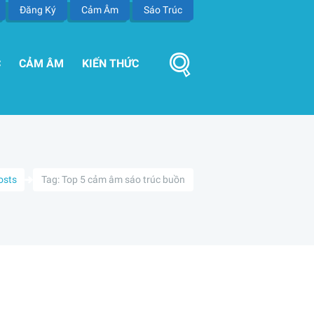
Đăng Ký
Cảm Âm
Sáo Trúc
C
CẢM ÂM
KIẾN THỨC
posts
Tag: Top 5 cảm âm sáo trúc buồn