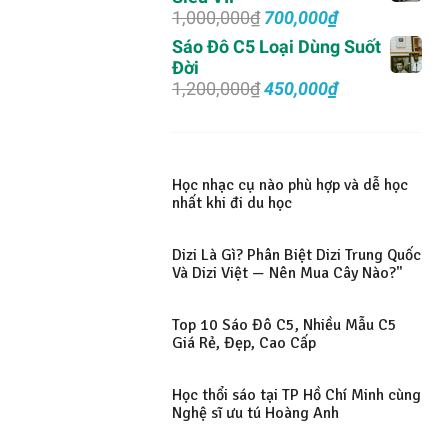
Giá
Giá
1,000,000
₫
700,000
₫
gốc
hiện
Sáo Đô C5 Loại Dùng Suốt
là:
tại
Đời
1,000,000₫.
là:
Giá
Giá
1,200,000
₫
450,000
₫
700,000₫.
gốc
hiện
là:
tại
1,200,000₫.
là:
450,000₫.
Học nhạc cụ nào phù hợp và dễ học
nhất khi đi du học
Dizi Là Gì? Phân Biệt Dizi Trung Quốc
Và Dizi Việt — Nên Mua Cây Nào?"
Top 10 Sáo Đô C5, Nhiều Mẫu C5
Giá Rẻ, Đẹp, Cao Cấp
Học thổi sáo tại TP Hồ Chí Minh cùng
Nghệ sĩ ưu tú Hoàng Anh