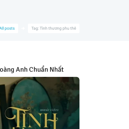
All posts
Tag: Tình thương phu thê
Hoàng Anh Chuẩn Nhất