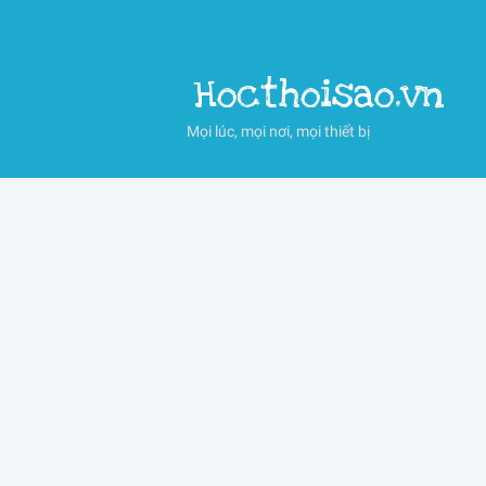
Hocthoisao.vn
Mọi lúc, mọi nơi, mọi thiết bị