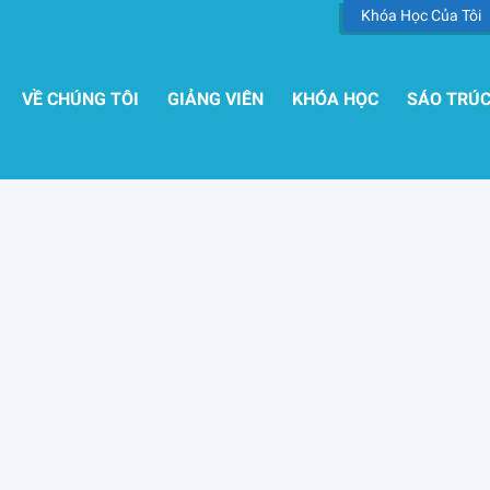
Khóa Học Của Tôi
VỀ CHÚNG TÔI
GIẢNG VIÊN
KHÓA HỌC
SÁO TRÚ