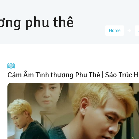
ương phu thê
Home
Cảm Âm Tình thương Phu Thê | Sáo Trúc 