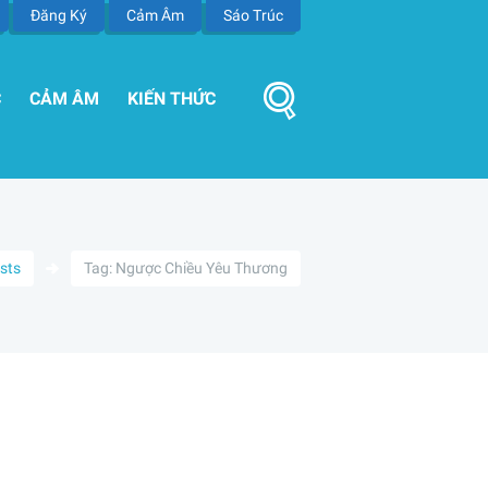
Đăng Ký
Cảm Âm
Sáo Trúc
C
CẢM ÂM
KIẾN THỨC
osts
Tag: Ngược Chiều Yêu Thương