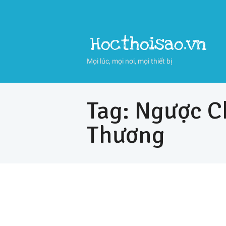
Hocthoisao.vn
Mọi lúc, mọi nơi, mọi thiết bị
Tag: Ngược C
Thương