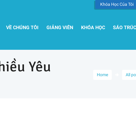
Khóa Học Của Tôi
VỀ CHÚNG TÔI
GIẢNG VIÊN
KHÓA HỌC
SÁO TRÚ
hiều Yêu
Home
All p