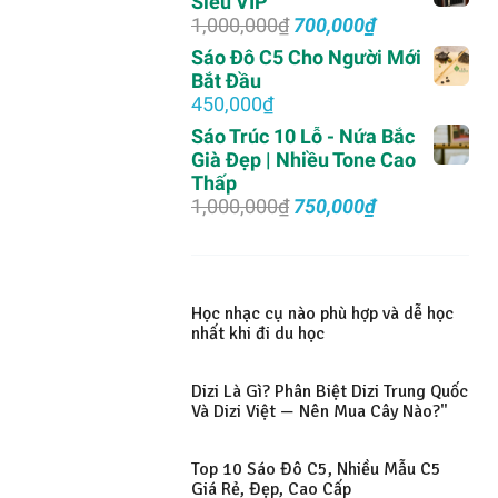
Siêu VIP
Giá
Giá
1,000,000
₫
700,000
₫
gốc
hiện
Sáo Đô C5 Cho Người Mới
là:
tại
Bắt Đầu
1,000,000₫.
là:
450,000
₫
700,000₫.
Sáo Trúc 10 Lỗ - Nứa Bắc
Già Đẹp | Nhiều Tone Cao
Thấp
Giá
Giá
1,000,000
₫
750,000
₫
gốc
hiện
là:
tại
1,000,000₫.
là:
750,000₫.
Học nhạc cụ nào phù hợp và dễ học
nhất khi đi du học
Dizi Là Gì? Phân Biệt Dizi Trung Quốc
Và Dizi Việt — Nên Mua Cây Nào?"
Top 10 Sáo Đô C5, Nhiều Mẫu C5
Giá Rẻ, Đẹp, Cao Cấp