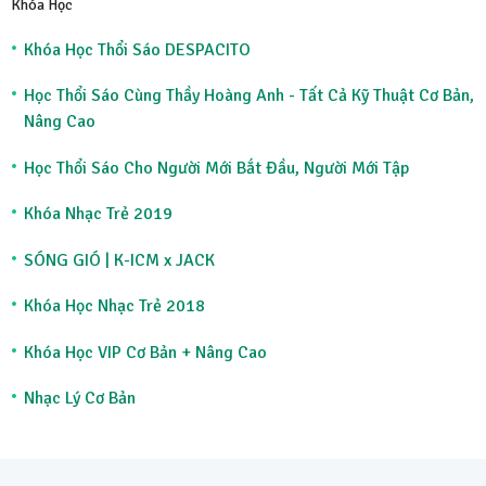
Khóa Học
Khóa Học Thổi Sáo DESPACITO
Học Thổi Sáo Cùng Thầy Hoàng Anh - Tất Cả Kỹ Thuật Cơ Bản,
Nâng Cao
Học Thổi Sáo Cho Người Mới Bắt Đầu, Người Mới Tập
Khóa Nhạc Trẻ 2019
SÓNG GIÓ | K-ICM x JACK
Khóa Học Nhạc Trẻ 2018
Khóa Học VIP Cơ Bản + Nâng Cao
Nhạc Lý Cơ Bản