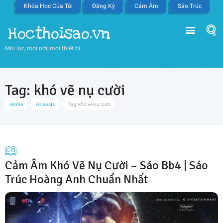
Khóa Học Của Tôi
Đăng Ký
Cảm Âm
Sáo Trúc
Hocthoisao.vn
Mọi lúc, mọi nơi, mọi thiết bị
Tag: khó vẽ nụ cười
Home
All posts
Tag: khó vẽ nụ cười
Cảm Âm Khó Vẽ Nụ Cười – Sáo Bb4 | Sáo
Trúc Hoàng Anh Chuẩn Nhất