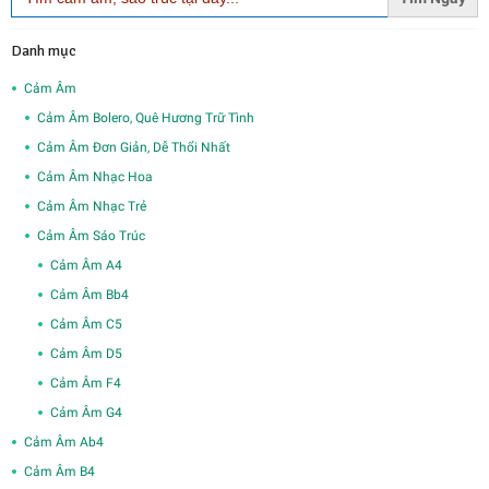
Danh mục
Cảm Âm
Cảm Âm Bolero, Quê Hương Trữ Tình
Cảm Âm Đơn Giản, Dễ Thổi Nhất
Cảm Âm Nhạc Hoa
Cảm Âm Nhạc Trẻ
Cảm Âm Sáo Trúc
Cảm Âm A4
Cảm Âm Bb4
Cảm Âm C5
Cảm Âm D5
Cảm Âm F4
Cảm Âm G4
Cảm Âm Ab4
Cảm Âm B4