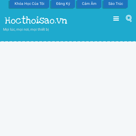
Khóa Học Của Tôi
Đăng Ký
Cảm Âm
Sáo Trúc
Hocthoisao.vn
Mọi lúc, mọi nơi, mọi thiết bị