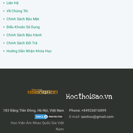
Liên Hệ
Về Chúng Tôi
Chính Sách Bảo Mật
Điểu Khoản Sử Dụng
Chính Sách Bảo Hành
Chính Sách Đổi Trả
Hướng Dẫn Nhận Khóa Học
Hocthoisao.vn
183 Đặng Tiến Đông, Hà Nội, Việt Nam
Phone:
+84926816899
E-mail:
saotruc@gmail.com
Học Viện Âm Nhạc Quốc Gia Việt
Nam