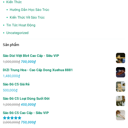
Kiến Thức
Hướng Dẫn Học Sáo Trúc
Kiến Thức Về Sáo Trúc
Tin Tức Hoạt Động
Uncategorized
Sản phẩm
Sáo Dizi Việt Bb4 Cao Cấp - Siêu VIP
Giá
Giá
1,000,000
₫
700,000
₫
gốc
hiện
DIZI Trung Hoa - Cao Cấp Dong Xuehua 8881
là:
tại
1,480,000
₫
1,000,000₫.
là:
Sáo Đô C5 Giá Rẻ
700,000₫.
500,000
₫
Sáo Đô C5 Loại Dùng Suốt Đời
Giá
Giá
1,200,000
₫
450,000
₫
gốc
hiện
Sáo Đô C5 Cao Cấp - Siêu VIP
là:
tại
Giá
Giá
2,000,000
₫
1,200,000₫.
750,000
₫
là:
Được xếp
hạng
5.00
5
gốc
hiện