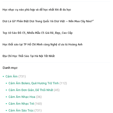
450,000₫.
sao
là:
tại
Học nhạc cụ nào phù hợp và dễ học nhất khi đi du học
2,000,000₫.
là:
750,000₫.
Dizi Là Gì? Phân Biệt Dizi Trung Quốc Và Dizi Việt — Nên Mua Cây Nào?"
Top 10 Sáo Đô C5, Nhiều Mẫu C5 Giá Rẻ, Đẹp, Cao Cấp
Học thổi sáo tại TP Hồ Chí Minh cùng Nghệ sĩ ưu tú Hoàng Anh
Địa Chỉ Học Thổi Sáo Tại Hà Nội Tốt Nhất
Danh mục
Cảm Âm
(731)
Cảm Âm Bolero, Quê Hương Trữ Tình
(112)
Cảm Âm Đơn Giản, Dễ Thổi Nhất
(45)
Cảm Âm Nhạc Hoa
(36)
Cảm Âm Nhạc Trẻ
(160)
Cảm Âm Sáo Trúc
(731)