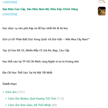
1,500,000
₫
Sáo Mèo Cao Cấp, Sáo Mèo Nam Nữ, Mèo Kép Chính Hãng
2,000,000
₫
Học nhạc cụ nào phù hợp và dễ học nhất khi đi du học
Dizi Là Gì? Phân Biệt Dizi Trung Quốc Và Dizi Việt — Nên Mua Cây Nào?"
Top 10 Sáo Đô C5, Nhiều Mẫu C5 Giá Rẻ, Đẹp, Cao Cấp
Học thổi sáo tại TP Hồ Chí Minh cùng Nghệ sĩ ưu tú Hoàng Anh
Địa Chỉ Học Thổi Sáo Tại Hà Nội Tốt Nhất
Danh mục
Cảm Âm
(731)
Cảm Âm Bolero, Quê Hương Trữ Tình
(112)
Cảm Âm Đơn Giản, Dễ Thổi Nhất
(45)