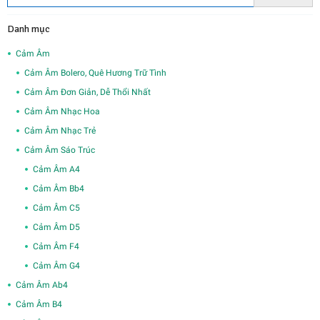
Danh mục
Cảm Âm
Cảm Âm Bolero, Quê Hương Trữ Tình
Cảm Âm Đơn Giản, Dễ Thổi Nhất
Cảm Âm Nhạc Hoa
Cảm Âm Nhạc Trẻ
Cảm Âm Sáo Trúc
Cảm Âm A4
Cảm Âm Bb4
Cảm Âm C5
Cảm Âm D5
Cảm Âm F4
Cảm Âm G4
Cảm Âm Ab4
Cảm Âm B4