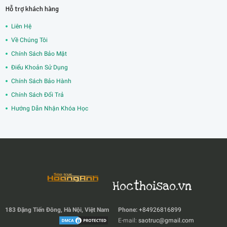
Hỗ trợ khách hàng
Liên Hệ
Về Chúng Tôi
Chính Sách Bảo Mật
Điểu Khoản Sử Dụng
Chính Sách Bảo Hành
Chính Sách Đổi Trả
Hướng Dẫn Nhận Khóa Học
Hocthoisao.vn
183 Đặng Tiến Đông, Hà Nội, Việt Nam
Phone:
+84926816899
E-mail:
saotruc@gmail.com