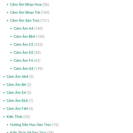
Cảm Âm Nhạc Hoa
(36)
Cảm Âm Nhạc Trẻ
(160)
Cảm Âm Sáo Trúc
(731)
Cảm Âm A4
(160)
Cảm Âm Bb4
(106)
Cảm Âm C5
(332)
Cảm Âm D5
(30)
Cảm Âm F4
(42)
Cảm Âm G4
(139)
Cảm Âm Ab4
(3)
Cảm Âm B4
(2)
Cảm Âm E4
(3)
Cảm Âm Eb5
(7)
Cảm Âm F#4
(4)
Kiến Thức
(35)
Hướng Dẫn Học Sáo Trúc
(16)
Kiến Thức Về Sáo Trúc
(28)