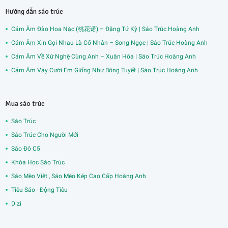
Hướng dẫn sáo trúc
Cảm Âm Đào Hoa Nặc (桃花诺) – Đặng Tử Kỳ | Sáo Trúc Hoàng Anh
Cảm Âm Xin Gọi Nhau Là Cố Nhân – Song Ngọc | Sáo Trúc Hoàng Anh
Cảm Âm Về Xứ Nghệ Cùng Anh – Xuân Hòa | Sáo Trúc Hoàng Anh
Cảm Âm Váy Cưới Em Giống Như Bông Tuyết | Sáo Trúc Hoàng Anh
Mua sáo trúc
Sáo Trúc
Sáo Trúc Cho Người Mới
Sáo Đô C5
Khóa Học Sáo Trúc
Sáo Mèo Việt , Sáo Mèo Kép Cao Cấp Hoàng Anh
Tiêu Sáo - Động Tiêu
Dizi