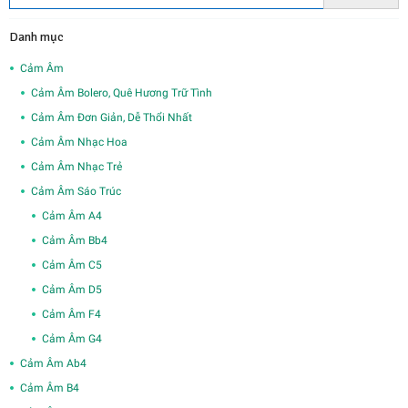
Danh mục
Cảm Âm
Cảm Âm Bolero, Quê Hương Trữ Tình
Cảm Âm Đơn Giản, Dễ Thổi Nhất
Cảm Âm Nhạc Hoa
Cảm Âm Nhạc Trẻ
Cảm Âm Sáo Trúc
Cảm Âm A4
Cảm Âm Bb4
Cảm Âm C5
Cảm Âm D5
Cảm Âm F4
Cảm Âm G4
Cảm Âm Ab4
Cảm Âm B4