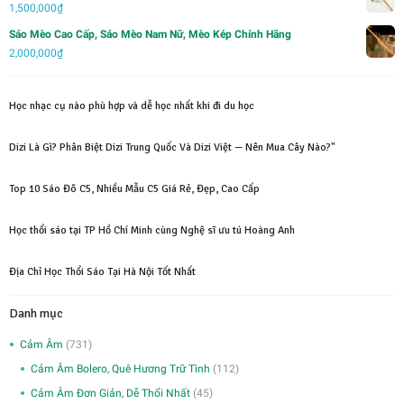
1,500,000
₫
Sáo Mèo Cao Cấp, Sáo Mèo Nam Nữ, Mèo Kép Chính Hãng
2,000,000
₫
Học nhạc cụ nào phù hợp và dễ học nhất khi đi du học
Dizi Là Gì? Phân Biệt Dizi Trung Quốc Và Dizi Việt — Nên Mua Cây Nào?"
Top 10 Sáo Đô C5, Nhiều Mẫu C5 Giá Rẻ, Đẹp, Cao Cấp
Học thổi sáo tại TP Hồ Chí Minh cùng Nghệ sĩ ưu tú Hoàng Anh
Địa Chỉ Học Thổi Sáo Tại Hà Nội Tốt Nhất
Danh mục
Cảm Âm
(731)
Cảm Âm Bolero, Quê Hương Trữ Tình
(112)
Cảm Âm Đơn Giản, Dễ Thổi Nhất
(45)