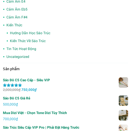
Cảm Âm E4
Cảm Âm Eb5
Cảm Âm F#4
Kiến Thức
Hướng Dẫn Học Sáo Trúc
Kiến Thức Về Sáo Trúc
Tin Tức Hoạt Động
Uncategorized
Sản phẩm
Sáo Đô C5 Cao Cấp - Siêu VIP
Giá
Giá
2,000,000
₫
750,000
₫
Được xếp
hạng
5.00
5
gốc
hiện
sao
Sáo Đô C5 Giá Rẻ
là:
tại
500,000
₫
2,000,000₫.
là:
Mua Dizi Việt - Chọn Tone Dizi Tùy Thích
750,000₫.
700,000
₫
Sáo Trúc Siêu Cấp VIP Pro | Phải Đặt Hàng Trước