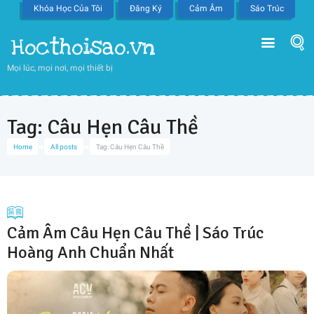
Khóa Học Của Tôi
Đăng Ký
Cảm Âm
Sáo Trúc
Hocthoisao.vn
Mọi lúc, mọi nơi, mọi thiết bị
Tag: Câu Hẹn Câu Thề
Home
All posts
Tag: Câu Hẹn Câu Thề
Cảm Âm Câu Hẹn Câu Thề | Sáo Trúc
Hoàng Anh Chuẩn Nhất