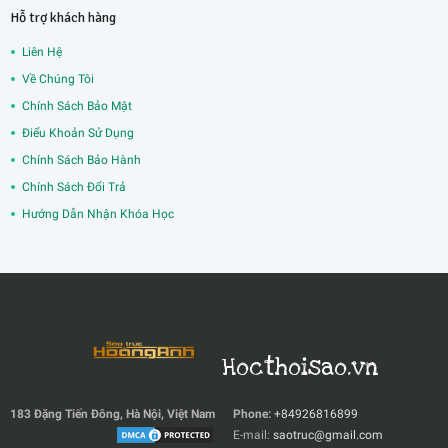
Hỗ trợ khách hàng
Liên Hệ
Về Chúng Tôi
Chính Sách Bảo Mật
Điểu Khoản Sử Dụng
Chính Sách Bảo Hành
Chính Sách Đổi Trả
Hướng Dẫn Nhận Khóa Học
Hocthoisao.vn
183 Đặng Tiến Đông, Hà Nội, Việt Nam
Phone:
+84926816899
E-mail:
saotruc@gmail.com