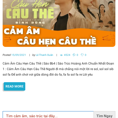
Posted
15/09/2021
by
Lê Thanh Xuân
4524
0
0
Cảm Âm Câu Hẹn Câu Thề | Sáo Bb4 | Sáo Trúc Hoàng Anh Chuẩn Nhất Đoạn
1 : Cảm Âm Câu Hẹn Câu Thề Người đi mà chẳng nói một lời re sol, sol sol sib
sol fa Để anh chơi vơi giữa dòng đời do fa, fa fa sol fa re Lời yêu
READ MORE
Search
for: