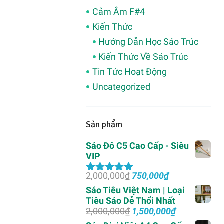
Cảm Âm F#4
Kiến Thức
Hướng Dẫn Học Sáo Trúc
Kiến Thức Về Sáo Trúc
Tin Tức Hoạt Động
Uncategorized
Sản phẩm
Sáo Đô C5 Cao Cấp - Siêu
VIP
Giá
Giá
2,000,000
₫
750,000
₫
Được xếp
gốc
hiện
hạng
5.00
5
Sáo Tiêu Việt Nam | Loại
là:
tại
sao
Tiêu Sáo Dễ Thổi Nhất
2,000,000₫.
là:
Giá
Giá
2,000,000
₫
1,500,000
₫
750,000₫.
gốc
hiện