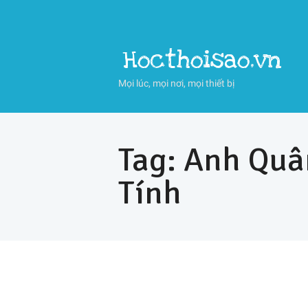
Hocthoisao.vn
Mọi lúc, mọi nơi, mọi thiết bị
Tag: Anh Quâ
Tính