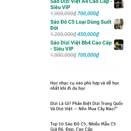
Sáo Dizi Việt A4 Cao Cấp -
là:
tại
Siêu VIP
2,000,000₫.
là:
Giá
Giá
1,000,000
₫
700,000
₫
1,500,000₫.
gốc
hiện
Sáo Đô C5 Loại Dùng Suốt
là:
tại
Đời
1,000,000₫.
là:
Giá
Giá
1,200,000
₫
450,000
₫
700,000₫.
gốc
hiện
Sáo Dizi Việt Bb4 Cao Cấp
là:
tại
- Siêu VIP
1,200,000₫.
là:
Giá
Giá
1,000,000
₫
700,000
₫
450,000₫.
gốc
hiện
là:
tại
1,000,000₫.
là:
700,000₫.
Học nhạc cụ nào phù hợp và dễ học
nhất khi đi du học
Dizi Là Gì? Phân Biệt Dizi Trung Quốc
Và Dizi Việt — Nên Mua Cây Nào?"
Top 10 Sáo Đô C5, Nhiều Mẫu C5
Giá Rẻ, Đẹp, Cao Cấp