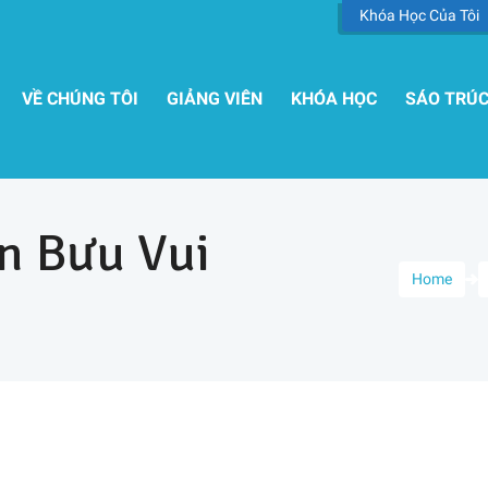
Khóa Học Của Tôi
VỀ CHÚNG TÔI
GIẢNG VIÊN
KHÓA HỌC
SÁO TRÚ
n Bưu Vui
Home