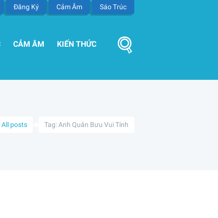
Đăng Ký
Cảm Âm
Sáo Trúc
C
CẢM ÂM
KIẾN THỨC
All posts
Tag: Anh Quân Bưu Vui Tính