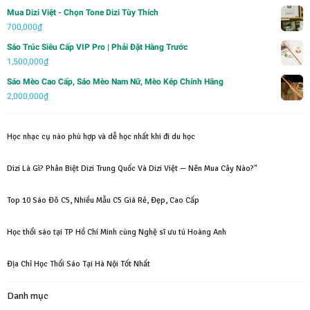
2,000,000₫.
là:
Mua Dizi Việt - Chọn Tone Dizi Tùy Thích
750,000₫.
700,000
₫
Sáo Trúc Siêu Cấp VIP Pro | Phải Đặt Hàng Trước
1,500,000
₫
Sáo Mèo Cao Cấp, Sáo Mèo Nam Nữ, Mèo Kép Chính Hãng
2,000,000
₫
Học nhạc cụ nào phù hợp và dễ học nhất khi đi du học
Dizi Là Gì? Phân Biệt Dizi Trung Quốc Và Dizi Việt — Nên Mua Cây Nào?"
Top 10 Sáo Đô C5, Nhiều Mẫu C5 Giá Rẻ, Đẹp, Cao Cấp
Học thổi sáo tại TP Hồ Chí Minh cùng Nghệ sĩ ưu tú Hoàng Anh
Địa Chỉ Học Thổi Sáo Tại Hà Nội Tốt Nhất
Danh mục