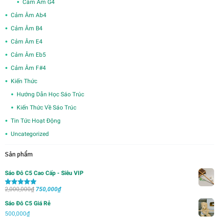
Cảm Âm G4
Cảm Âm Ab4
Cảm Âm B4
Cảm Âm E4
Cảm Âm Eb5
Cảm Âm F#4
Kiến Thức
Hướng Dẫn Học Sáo Trúc
Kiến Thức Về Sáo Trúc
Tin Tức Hoạt Động
Uncategorized
Sản phẩm
Sáo Đô C5 Cao Cấp - Siêu VIP
Giá
Giá
2,000,000
₫
750,000
₫
Được xếp
hạng
5.00
5
gốc
hiện
sao
Sáo Đô C5 Giá Rẻ
là:
tại
500,000
₫