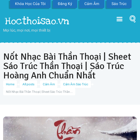
Khóa Học Của Tôi
Đăng Ký
Cảm Âm
Sáo Trúc
Hocthoisao.vn
Mọi lúc, mọi nơi, mọi thiết bị
Nốt Nhạc Bài Thần Thoại | Sheet
Sáo Trúc Thần Thoại | Sáo Trúc
Hoàng Anh Chuẩn Nhất
Home
All posts
Cảm Âm
Cảm Âm Sáo Trúc
Nốt Nhạc Bài Thần Thoại | Sheet Sáo Trúc Thần...