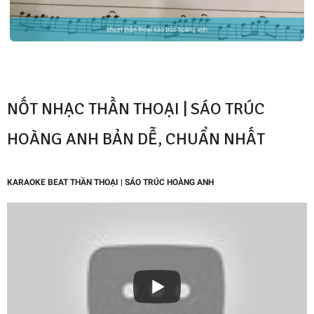
sheet thần thoại sáo trúc hoàng anh
NỐT NHẠC THẦN THOẠI |
SÁO TRÚC
HOÀNG ANH
BẢN DỄ, CHUẨN NHẤT
KARAOKE BEAT THẦN THOẠI | SÁO TRÚC HOÀNG ANH