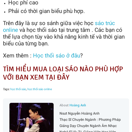
Học phí cao
Phải có thời gian biểu phù hợp.
Trên đây là sự so sánh giữa việc học
sáo trúc
online
và học thổi sáo tại trung tâm . Các bạn có
thể lựa chọn tùy vào khả năng kinh tế và thời gian
biểu của từng bạn.
Xem thêm :
Học thổi sáo ở đâu
?
TÌM HIỂU MUA LOẠI SÁO NÀO PHÙ HỢP
VỚI BẠN XEM TẠI ĐÂY
Tags:
học thổi sáo
,
học thổi sáo online
About
Hoàng Anh
Nsưt Nguyễn Hoàng Anh
Thạc Sĩ Chuyên Ngành : Phương Pháp
Giảng Dạy Chuyên Ngành Âm Nhạc
Nghệ Sĩ Ưu Tú, Giảng Viên Học Viện