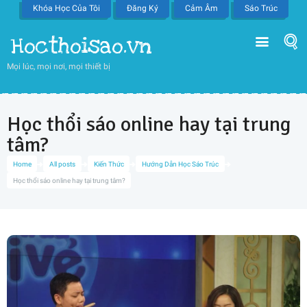
Khóa Học Của Tôi
Đăng Ký
Cảm Âm
Sáo Trúc
Hocthoisao.vn
Mọi lúc, mọi nơi, mọi thiết bị
Học thổi sáo online hay tại trung
tâm?
Home
All posts
Kiến Thức
Hướng Dẫn Học Sáo Trúc
Học thổi sáo online hay tại trung tâm?