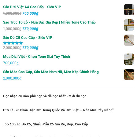
Sáo Dizi Việt A4 Cao Cấp - Siêu VIP
Giá
Giá
1,000,000
₫
700,000
₫
gốc
hiện
Sáo Trúc 10 Lỗ - Nứa Bắc Già Đẹp | Nhiều Tone Cao Thấp
là:
tại
Giá
Giá
1,000,000
₫
750,000
₫
1,000,000₫.
là:
gốc
hiện
Sáo Đô C5 Cao Cấp - Siêu VIP
700,000₫.
là:
tại
Giá
Giá
2,000,000
₫
1,000,000₫.
750,000
₫
là:
Được xếp
hạng
5.00
5
gốc
hiện
750,000₫.
sao
Mua Dizi Việt - Chọn Tone Dizi Tùy Thích
là:
tại
700,000
₫
2,000,000₫.
là:
Sáo Mèo Cao Cấp, Sáo Mèo Nam Nữ, Mèo Kép Chính Hãng
750,000₫.
2,000,000
₫
Học nhạc cụ nào phù hợp và dễ học nhất khi đi du học
Dizi Là Gì? Phân Biệt Dizi Trung Quốc Và Dizi Việt — Nên Mua Cây Nào?"
Top 10 Sáo Đô C5, Nhiều Mẫu C5 Giá Rẻ, Đẹp, Cao Cấp