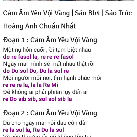
Cảm Âm Yêu Vội Vàng | Sáo Bb4 |
Sáo Trúc
Hoàng Anh
Chuẩn Nhất
Đoạn 1 : Cảm Âm Yêu Vội Vàng
Một nụ hôn cuối ,rồi tạm biệt nhau
do re fasol la, re re re fasol
Ngày mai mình sẽ mất nhau thật rồi
do Do sol Do, Do la sol re
Mỗi người mỗi nơi, tìm hạnh phúc mới
re re re la, la la Re Mi
Để không ai phải phiền lụy đến ai
re Do sib sib, sol sol sib la
Đoạn 2 : Cảm Âm Yêu Vội Vàng
Dù cho ngày mai nỗi đau còn dài
re la sol la, Re Do la sol
Và yêu thương ấy, sẽ không tồn tại