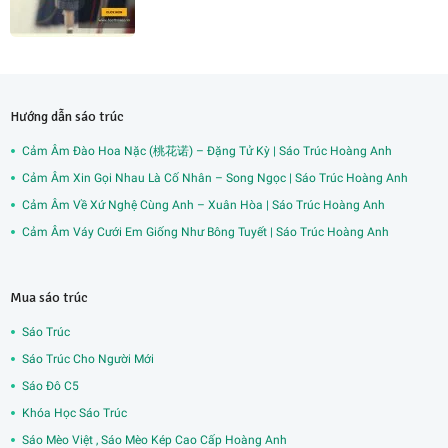
Hướng dẫn sáo trúc
Cảm Âm Đào Hoa Nặc (桃花诺) – Đặng Tử Kỳ | Sáo Trúc Hoàng Anh
Cảm Âm Xin Gọi Nhau Là Cố Nhân – Song Ngọc | Sáo Trúc Hoàng Anh
Cảm Âm Về Xứ Nghệ Cùng Anh – Xuân Hòa | Sáo Trúc Hoàng Anh
Cảm Âm Váy Cưới Em Giống Như Bông Tuyết | Sáo Trúc Hoàng Anh
Mua sáo trúc
Sáo Trúc
Sáo Trúc Cho Người Mới
Sáo Đô C5
Khóa Học Sáo Trúc
Sáo Mèo Việt , Sáo Mèo Kép Cao Cấp Hoàng Anh