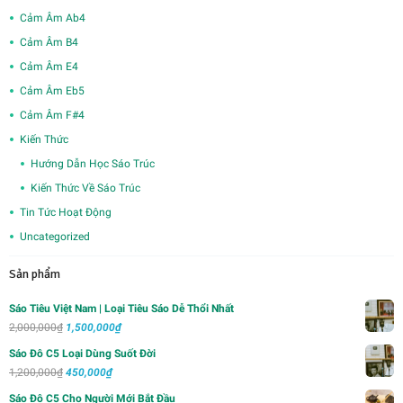
Cảm Âm Ab4
Cảm Âm B4
Cảm Âm E4
Cảm Âm Eb5
Cảm Âm F#4
Kiến Thức
Hướng Dẫn Học Sáo Trúc
Kiến Thức Về Sáo Trúc
Tin Tức Hoạt Động
Uncategorized
Sản phẩm
Sáo Tiêu Việt Nam | Loại Tiêu Sáo Dễ Thổi Nhất
Giá
Giá
2,000,000
₫
1,500,000
₫
gốc
hiện
Sáo Đô C5 Loại Dùng Suốt Đời
là:
tại
Giá
Giá
1,200,000
₫
450,000
₫
2,000,000₫.
là:
gốc
hiện
Sáo Đô C5 Cho Người Mới Bắt Đầu
1,500,000₫.