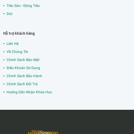
Tiêu Sáo - Động Tiêu
Dizi
Hỗ trợ khách hàng
Liên Hệ
Về Chúng Tôi
Chính Sách Bảo Mật
Điểu Khoản Sử Dụng
Chính Sách Bảo Hành
Chính Sách Đổi Trả
Hướng Dẫn Nhận Khóa Học