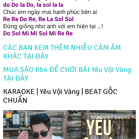
do Do la Do, la sol la la
Chúc em ngày mai hạnh phúc bên ai
Re Re Do Re, Re La Sol Sol
Đừng giống như anh với em hiện tại …!
Do Sol Mi Mi Sol Mi Re Re
CÁC BẠN XEM THÊM NHIỀU CẢM ÂM
KHÁC TẠI ĐÂY
MUA SÁO Bb4 ĐỂ CHƠI BÀI Yêu Vội Vàng
TẠI ĐÂY
KARAOKE | Yêu Vội Vàng | BEAT GỐC
CHUẨN