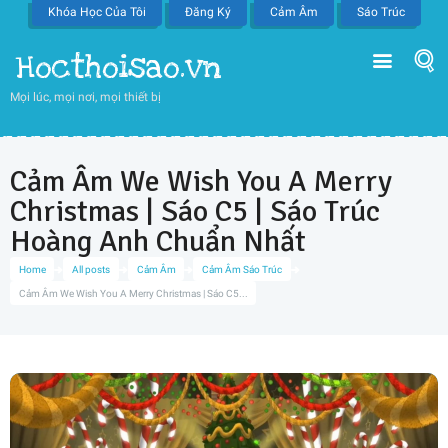
Khóa Học Của Tôi
Đăng Ký
Cảm Âm
Sáo Trúc
Hocthoisao.vn
Mọi lúc, mọi nơi, mọi thiết bị
Cảm Âm We Wish You A Merry
Christmas | Sáo C5 | Sáo Trúc
Hoàng Anh Chuẩn Nhất
Home
All posts
Cảm Âm
Cảm Âm Sáo Trúc
Cảm Âm We Wish You A Merry Christmas | Sáo C5...