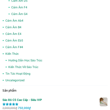
Cảm Âm D5
Cảm Âm F4
Cảm Âm G4
Cảm Âm Ab4
Cảm Âm B4
Cảm Âm E4
Cảm Âm Eb5
Cảm Âm F#4
Kiến Thức
Hướng Dẫn Học Sáo Trúc
Kiến Thức Về Sáo Trúc
Tin Tức Hoạt Động
Uncategorized
Sản phẩm
Sáo Đô C5 Cao Cấp - Siêu VIP
Giá
Giá
2,000,000
₫
750,000
₫
Được xếp