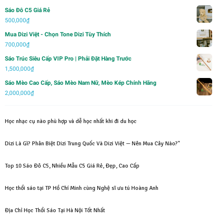
hạng
5.00
5
gốc
hiện
sao
Sáo Đô C5 Giá Rẻ
là:
tại
500,000
₫
2,000,000₫.
là:
Mua Dizi Việt - Chọn Tone Dizi Tùy Thích
750,000₫.
700,000
₫
Sáo Trúc Siêu Cấp VIP Pro | Phải Đặt Hàng Trước
1,500,000
₫
Sáo Mèo Cao Cấp, Sáo Mèo Nam Nữ, Mèo Kép Chính Hãng
2,000,000
₫
Học nhạc cụ nào phù hợp và dễ học nhất khi đi du học
Dizi Là Gì? Phân Biệt Dizi Trung Quốc Và Dizi Việt — Nên Mua Cây Nào?"
Top 10 Sáo Đô C5, Nhiều Mẫu C5 Giá Rẻ, Đẹp, Cao Cấp
Học thổi sáo tại TP Hồ Chí Minh cùng Nghệ sĩ ưu tú Hoàng Anh
Địa Chỉ Học Thổi Sáo Tại Hà Nội Tốt Nhất