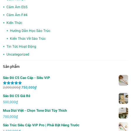
Cảm Âm Eb5
Cảm Âm F#4
Kiến Thức
Hướng Dẫn Học Sáo Trúc
Kiến Thức Về Sáo Trúc
Tin Tức Hoạt Động
Uncategorized
Sản phẩm
Sáo Đô C5 Cao Cấp - Siêu VIP
Giá
Giá
2,000,000
₫
750,000
₫
Được xếp
hạng
5.00
5
gốc
hiện
sao
Sáo Đô C5 Giá Rẻ
là:
tại
500,000
₫
2,000,000₫.
là:
Mua Dizi Việt - Chọn Tone Dizi Tùy Thích
750,000₫.
700,000
₫
Sáo Trúc Siêu Cấp VIP Pro | Phải Đặt Hàng Trước