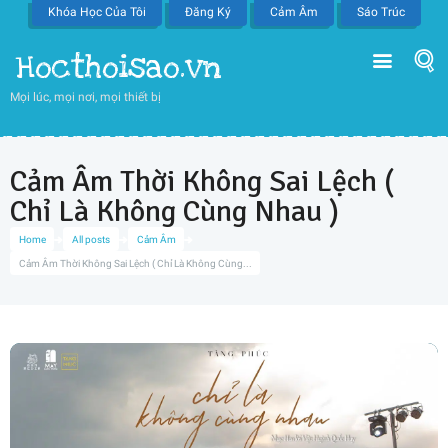
Khóa Học Của Tôi
Đăng Ký
Cảm Âm
Sáo Trúc
Hocthoisao.vn
Mọi lúc, mọi nơi, mọi thiết bị
Cảm Âm Thời Không Sai Lệch (
Chỉ Là Không Cùng Nhau )
Home
All posts
Cảm Âm
Cảm Âm Thời Không Sai Lệch ( Chỉ Là Không Cùng...