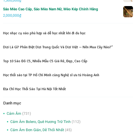
1,500,000
₫
Sáo Mèo Cao Cấp, Sáo Mèo Nam Nữ, Mèo Kép Chính Hãng
2,000,000
₫
Học nhạc cụ nào phù hợp và dễ học nhất khi đi du học
Dizi Là Gì? Phân Biệt Dizi Trung Quốc Và Dizi Việt — Nên Mua Cây Nào?"
Top 10 Sáo Đô C5, Nhiều Mẫu C5 Giá Rẻ, Đẹp, Cao Cấp
Học thổi sáo tại TP Hồ Chí Minh cùng Nghệ sĩ ưu tú Hoàng Anh
Địa Chỉ Học Thổi Sáo Tại Hà Nội Tốt Nhất
Danh mục
Cảm Âm
(731)
Cảm Âm Bolero, Quê Hương Trữ Tình
(112)
Cảm Âm Đơn Giản, Dễ Thổi Nhất
(45)