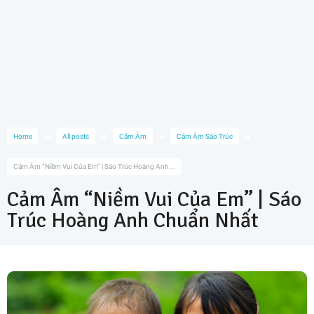
Home
All posts
Cảm Âm
Cảm Âm Sáo Trúc
Cảm Âm “Niềm Vui Của Em” | Sáo Trúc Hoàng Anh...
Cảm Âm “Niềm Vui Của Em” | Sáo
Trúc Hoàng Anh Chuẩn Nhất