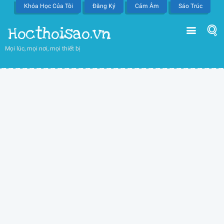
Khóa Học Của Tôi
Đăng Ký
Cảm Âm
Sáo Trúc
Hocthoisao.vn
Mọi lúc, mọi nơi, mọi thiết bị