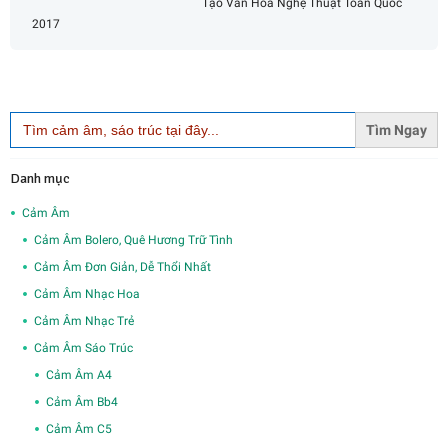
Tạo Văn Hóa Nghệ Thuật Toàn Quốc
2017
Search
for:
Danh mục
Cảm Âm
Cảm Âm Bolero, Quê Hương Trữ Tình
Cảm Âm Đơn Giản, Dễ Thổi Nhất
Cảm Âm Nhạc Hoa
Cảm Âm Nhạc Trẻ
Cảm Âm Sáo Trúc
Cảm Âm A4
Cảm Âm Bb4
Cảm Âm C5