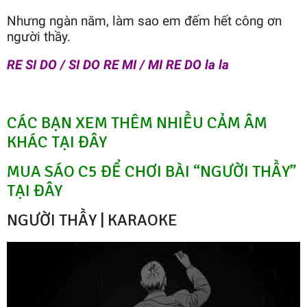
Nhưng ngàn năm, làm sao em đếm hết công ơn
người thầy.
RE SI DO / SI DO RE MI / MI RE DO la la
CÁC BẠN XEM THÊM NHIỀU CẢM ÂM
KHÁC TẠI ĐÂY
MUA SÁO C5 ĐỂ CHƠI BÀI “NGƯỜI THẦY”
TẠI ĐÂY
NGƯỜI THẦY | KARAOKE