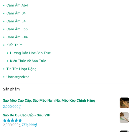
Cảm Âm Ab4
Cảm Âm B4
Cảm Âm E4
Cảm Âm Eb5
Cảm Âm F#4
Kiến Thức
Hướng Dẫn Học Sáo Trúc
Kiến Thức Về Sáo Trúc
Tin Tức Hoạt Động
Uncategorized
Sản phẩm
Sáo Mèo Cao Cấp, Sáo Mèo Nam Nữ, Mèo Kép Chính Hãng
2,000,000
₫
Sáo Đô C5 Cao Cấp - Siêu VIP
Giá
Giá
2,000,000
₫
750,000
₫
Được xếp
hạng
5.00
5
gốc
hiện