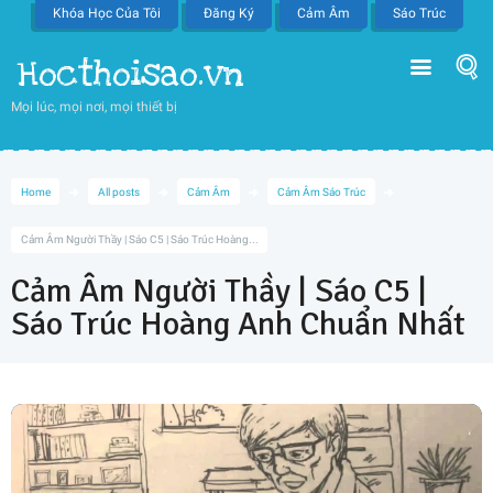
Khóa Học Của Tôi
Đăng Ký
Cảm Âm
Sáo Trúc
Hocthoisao.vn
Mọi lúc, mọi nơi, mọi thiết bị
Home
All posts
Cảm Âm
Cảm Âm Sáo Trúc
Cảm Âm Người Thầy | Sáo C5 | Sáo Trúc Hoàng...
Cảm Âm Người Thầy | Sáo C5 |
Sáo Trúc Hoàng Anh Chuẩn Nhất