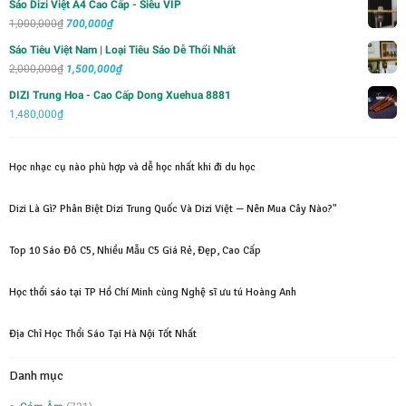
sao
Sáo Dizi Việt A4 Cao Cấp - Siêu VIP
là:
tại
Giá
Giá
1,000,000
₫
700,000
₫
2,000,000₫.
là:
gốc
hiện
Sáo Tiêu Việt Nam | Loại Tiêu Sáo Dễ Thổi Nhất
750,000₫.
là:
tại
Giá
Giá
2,000,000
₫
1,500,000
₫
1,000,000₫.
là:
gốc
hiện
DIZI Trung Hoa - Cao Cấp Dong Xuehua 8881
700,000₫.
là:
tại
1,480,000
₫
2,000,000₫.
là:
1,500,000₫.
Học nhạc cụ nào phù hợp và dễ học nhất khi đi du học
Dizi Là Gì? Phân Biệt Dizi Trung Quốc Và Dizi Việt — Nên Mua Cây Nào?"
Top 10 Sáo Đô C5, Nhiều Mẫu C5 Giá Rẻ, Đẹp, Cao Cấp
Học thổi sáo tại TP Hồ Chí Minh cùng Nghệ sĩ ưu tú Hoàng Anh
Địa Chỉ Học Thổi Sáo Tại Hà Nội Tốt Nhất
Danh mục