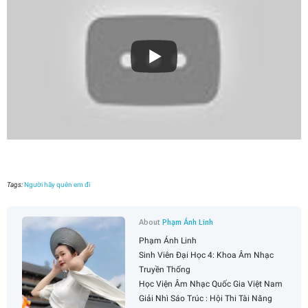
Tags:
Người hãy quên em đi
About
Phạm Ánh Linh
Phạm Ánh Linh
Sinh Viên Đại Học 4: Khoa Âm Nhạc
Truyền Thống
Học Viện Âm Nhạc Quốc Gia Việt Nam
Giải Nhì Sáo Trúc : Hội Thi Tài Năng