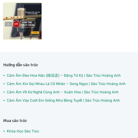
Hướng dẫn sáo trúc
Cảm Âm Đào Hoa Nặc (桃花诺) – Đặng Tử Kỳ | Sáo Trúc Hoàng Anh
Cảm Âm Xin Gọi Nhau Là Cố Nhân – Song Ngọc | Sáo Trúc Hoàng Anh
Cảm Âm Về Xứ Nghệ Cùng Anh – Xuân Hòa | Sáo Trúc Hoàng Anh
Cảm Âm Váy Cưới Em Giống Như Bông Tuyết | Sáo Trúc Hoàng Anh
Mua sáo trúc
Khóa Học Sáo Trúc