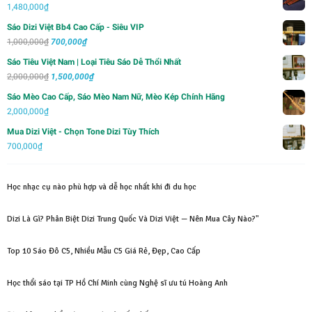
1,480,000
₫
Sáo Dizi Việt Bb4 Cao Cấp - Siêu VIP
Giá
Giá
1,000,000
₫
700,000
₫
gốc
hiện
Sáo Tiêu Việt Nam | Loại Tiêu Sáo Dễ Thổi Nhất
là:
tại
Giá
Giá
2,000,000
₫
1,500,000
₫
1,000,000₫.
là:
gốc
hiện
Sáo Mèo Cao Cấp, Sáo Mèo Nam Nữ, Mèo Kép Chính Hãng
700,000₫.
là:
tại
2,000,000
₫
2,000,000₫.
là:
Mua Dizi Việt - Chọn Tone Dizi Tùy Thích
1,500,000₫.
700,000
₫
Học nhạc cụ nào phù hợp và dễ học nhất khi đi du học
Dizi Là Gì? Phân Biệt Dizi Trung Quốc Và Dizi Việt — Nên Mua Cây Nào?"
Top 10 Sáo Đô C5, Nhiều Mẫu C5 Giá Rẻ, Đẹp, Cao Cấp
Học thổi sáo tại TP Hồ Chí Minh cùng Nghệ sĩ ưu tú Hoàng Anh