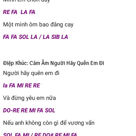
RE FA LA FA
Một mình ôm bao đắng cay
FA FA SOL LA / LA SIB LA
Điệp Khúc: Cảm Âm Người Hãy Quên Em Đi
Người hãy quên em đi
la FA MI RE RE
Và đừng yêu em nữa
DO-RE RE MI FA SOL
Nếu anh không còn gì để vương vấn
SOL FA MI / RE DO# RE MI FA