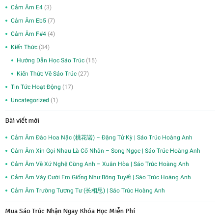
Cảm Âm E4
(3)
Cảm Âm Eb5
(7)
Cảm Âm F#4
(4)
Kiến Thức
(34)
Hướng Dẫn Học Sáo Trúc
(15)
Kiến Thức Về Sáo Trúc
(27)
Tin Tức Hoạt Động
(17)
Uncategorized
(1)
Bài viết mới
Cảm Âm Đào Hoa Nặc (桃花诺) – Đặng Tử Kỳ | Sáo Trúc Hoàng Anh
Cảm Âm Xin Gọi Nhau Là Cố Nhân – Song Ngọc | Sáo Trúc Hoàng Anh
Cảm Âm Về Xứ Nghệ Cùng Anh – Xuân Hòa | Sáo Trúc Hoàng Anh
Cảm Âm Váy Cưới Em Giống Như Bông Tuyết | Sáo Trúc Hoàng Anh
Cảm Âm Trường Tương Tư (长相思) | Sáo Trúc Hoàng Anh
Mua Sáo Trúc Nhận Ngay Khóa Học Miễn Phí