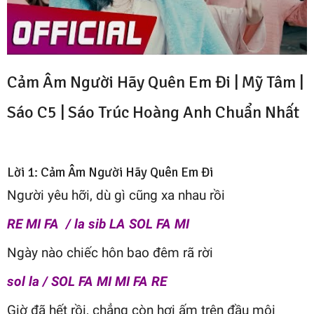
Cảm Âm Người Hãy Quên Em Đi | Mỹ Tâm |
Sáo C5 |
Sáo Trúc Hoàng Anh
Chuẩn Nhất
Lời 1: Cảm Âm Người Hãy Quên Em Đi
Người yêu hỡi, dù gì cũng xa nhau rồi
RE MI FA / la sib LA SOL FA MI
Ngày nào chiếc hôn bao đêm rã rời
sol la / SOL FA MI MI FA RE
Giờ đã hết rồi, chẳng còn hơi ấm trên đầu môi