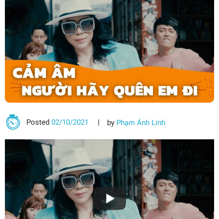
Posted
02/10/2021
by
Phạm Ánh Linh