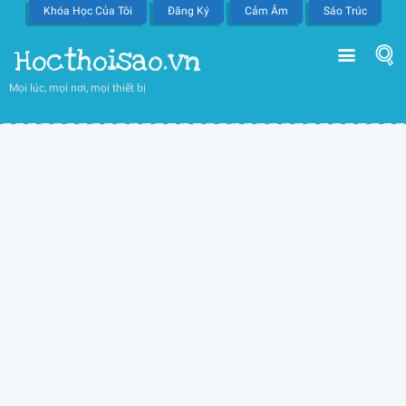
Khóa Học Của Tôi
Đăng Ký
Cảm Âm
Sáo Trúc
Hocthoisao.vn
Mọi lúc, mọi nơi, mọi thiết bị