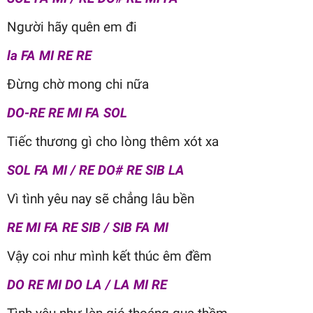
Người hãy quên em đi
la FA MI RE RE
Đừng chờ mong chi nữa
DO-RE RE MI FA SOL
Tiếc thương gì cho lòng thêm xót xa
SOL FA MI / RE DO# RE SIB LA
Vì tình yêu nay sẽ chẳng lâu bền
RE MI FA RE SIB / SIB FA MI
Vậy coi như mình kết thúc êm đềm
DO RE MI DO LA / LA MI RE