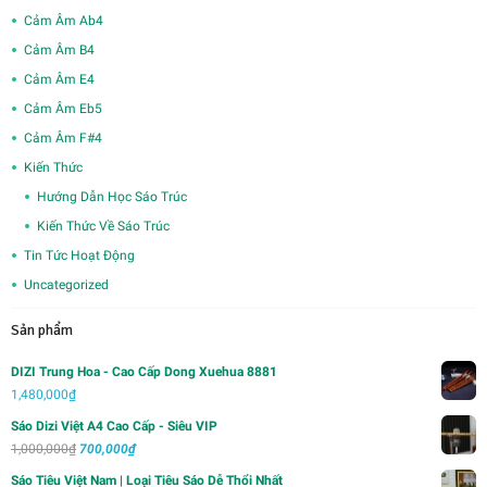
Cảm Âm Ab4
Cảm Âm B4
Cảm Âm E4
Cảm Âm Eb5
Cảm Âm F#4
Kiến Thức
Hướng Dẫn Học Sáo Trúc
Kiến Thức Về Sáo Trúc
Tin Tức Hoạt Động
Uncategorized
Sản phẩm
DIZI Trung Hoa - Cao Cấp Dong Xuehua 8881
1,480,000
₫
Sáo Dizi Việt A4 Cao Cấp - Siêu VIP
Giá
Giá
1,000,000
₫
700,000
₫
gốc
hiện
Sáo Tiêu Việt Nam | Loại Tiêu Sáo Dễ Thổi Nhất