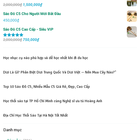
là:
tại
Giá
Giá
2,000,000
₫
1,500,000
₫
1,000,000₫.
là:
gốc
hiện
Sáo Đô C5 Cho Người Mới Bắt Đầu
700,000₫.
là:
tại
450,000
₫
2,000,000₫.
là:
Sáo Đô C5 Cao Cấp - Siêu VIP
1,500,000₫.
Giá
Giá
2,000,000
₫
750,000
₫
Được xếp
hạng
5.00
5
gốc
hiện
sao
là:
tại
Học nhạc cụ nào phù hợp và dễ học nhất khi đi du học
2,000,000₫.
là:
750,000₫.
Dizi Là Gì? Phân Biệt Dizi Trung Quốc Và Dizi Việt — Nên Mua Cây Nào?"
Top 10 Sáo Đô C5, Nhiều Mẫu C5 Giá Rẻ, Đẹp, Cao Cấp
Học thổi sáo tại TP Hồ Chí Minh cùng Nghệ sĩ ưu tú Hoàng Anh
Địa Chỉ Học Thổi Sáo Tại Hà Nội Tốt Nhất
Danh mục