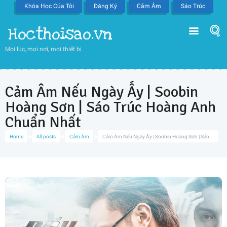
Khóa Học Của Tôi
Đăng Ký
Cảm Âm
Sáo Trúc
Hocthoisao.vn
Mọi lúc, mọi nơi, mọi thiết bị
Cảm Âm Nếu Ngày Ấy | Soobin
Hoàng Sơn | Sáo Trúc Hoàng Anh
Chuẩn Nhất
Home
All posts
Cảm Âm
Cảm Âm Nếu Ngày Ấy | Soobin Hoàng Sơn | Sáo...