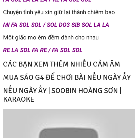
Chuyện tình yêu xin giữ lại thành chiêm bao
MI FA SOL SOL / SOL DO3 SIB SOL LA LA
Một giấc mơ êm đềm dành cho nhau
RE LA SOL FA RE / FA SOL SOL
CÁC BẠN XEM THÊM NHIỀU CẢM ÂM
MUA SÁO G4 ĐỂ CHƠI BÀI NẾU NGÀY ẤY
NẾU NGÀY ẤY | SOOBIN HOÀNG SƠN |
KARAOKE