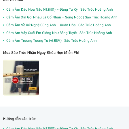
Cảm Âm Đào Hoa Nặc (桃花诺) – Đặng Tử Kỳ | Sáo Trúc Hoàng Anh
Cảm Âm Xin Gọi Nhau Là Cố Nhân – Song Ngọc | Sáo Trúc Hoàng Anh
Cảm Âm Về Xứ Nghệ Cùng Anh – Xuân Hòa | Sáo Trúc Hoàng Anh
Cảm Âm Váy Cưới Em Giống Như Bông Tuyết | Sáo Trúc Hoàng Anh
Cảm Âm Trường Tương Tư (长相思) | Sáo Trúc Hoàng Anh
Mua Sáo Trúc Nhận Ngay Khóa Học Miễn Phí
Hướng dẫn sáo trúc
Cảm Âm Đào Hoa Nặc (桃花诺) – Đặng Tử Kỳ | Sáo Trúc Hoàng Anh