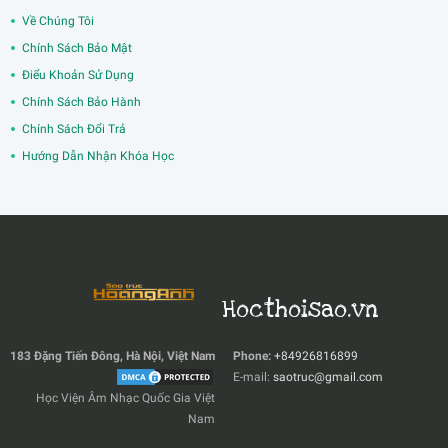
Về Chúng Tôi
Chính Sách Bảo Mật
Điểu Khoản Sử Dụng
Chính Sách Bảo Hành
Chính Sách Đổi Trả
Hướng Dẫn Nhận Khóa Học
Hocthoisao.vn
183 Đặng Tiến Đông, Hà Nội, Việt Nam
Phone:
+84926816899
E-mail:
saotruc@gmail.com
Học Viện Âm Nhạc Quốc Gia Việt
Nam