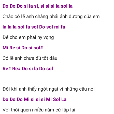
Do Do Do si la si, si si si la sol la
Chắc có lẽ anh chẳng phải ánh dương của em
la la la sol fa sol Do sol mi fa
Để cho em phải hy vọng
Mi Re si Do si sol#
Có lẽ anh chưa đủ tốt đâu
Re# Re# Do si la Do sol
Đôi khi anh thấy ngột ngạt vì những câu nói
Do Do Do Mi si si si Mi Sol La
Với thói quen nhiều năm cứ lặp lại