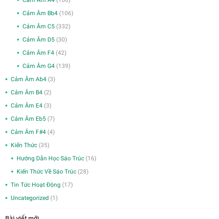
Cảm Âm A4
(160)
Cảm Âm Bb4
(106)
Cảm Âm C5
(332)
Cảm Âm D5
(30)
Cảm Âm F4
(42)
Cảm Âm G4
(139)
Cảm Âm Ab4
(3)
Cảm Âm B4
(2)
Cảm Âm E4
(3)
Cảm Âm Eb5
(7)
Cảm Âm F#4
(4)
Kiến Thức
(35)
Hướng Dẫn Học Sáo Trúc
(16)
Kiến Thức Về Sáo Trúc
(28)
Tin Tức Hoạt Động
(17)
Uncategorized
(1)
Bài viết mới