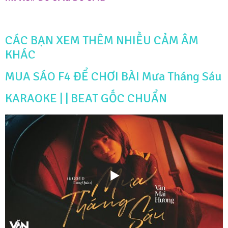
CÁC BẠN XEM THÊM NHIỀU CẢM ÂM
KHÁC
MUA SÁO F4 ĐỂ CHƠI BÀI Mưa Tháng Sáu
KARAOKE | | BEAT GỐC CHUẨN