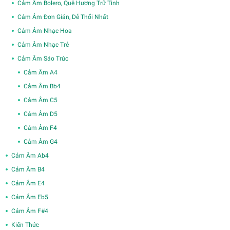
Cảm Âm Bolero, Quê Hương Trữ Tình
Cảm Âm Đơn Giản, Dễ Thổi Nhất
Cảm Âm Nhạc Hoa
Cảm Âm Nhạc Trẻ
Cảm Âm Sáo Trúc
Cảm Âm A4
Cảm Âm Bb4
Cảm Âm C5
Cảm Âm D5
Cảm Âm F4
Cảm Âm G4
Cảm Âm Ab4
Cảm Âm B4
Cảm Âm E4
Cảm Âm Eb5
Cảm Âm F#4
Kiến Thức