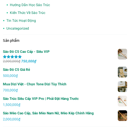
Hướng Dẫn Học Sáo Trúc
Kiến Thức Về Sáo Trúc
Tin Tức Hoạt Động
Uncategorized
Sản phẩm
Sáo Đô C5 Cao Cấp - Siêu VIP
Giá
Giá
2,000,000
₫
750,000
₫
Được xếp
hạng
5.00
5
gốc
hiện
sao
Sáo Đô C5 Giá Rẻ
là:
tại
500,000
₫
2,000,000₫.
là:
Mua Dizi Việt - Chọn Tone Dizi Tùy Thích
750,000₫.
700,000
₫
Sáo Trúc Siêu Cấp VIP Pro | Phải Đặt Hàng Trước
1,500,000
₫
Sáo Mèo Cao Cấp, Sáo Mèo Nam Nữ, Mèo Kép Chính Hãng
2,000,000
₫