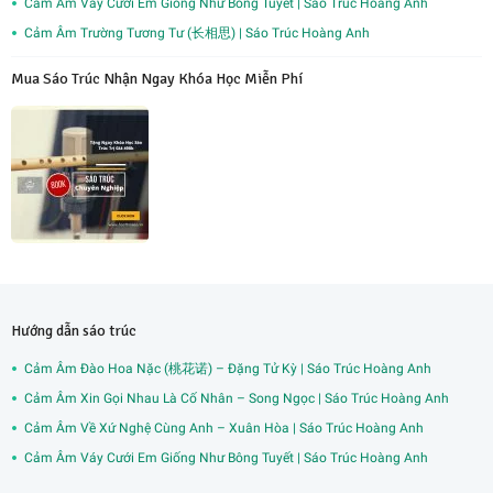
Cảm Âm Váy Cưới Em Giống Như Bông Tuyết | Sáo Trúc Hoàng Anh
Cảm Âm Trường Tương Tư (长相思) | Sáo Trúc Hoàng Anh
Mua Sáo Trúc Nhận Ngay Khóa Học Miễn Phí
Hướng dẫn sáo trúc
Cảm Âm Đào Hoa Nặc (桃花诺) – Đặng Tử Kỳ | Sáo Trúc Hoàng Anh
Cảm Âm Xin Gọi Nhau Là Cố Nhân – Song Ngọc | Sáo Trúc Hoàng Anh
Cảm Âm Về Xứ Nghệ Cùng Anh – Xuân Hòa | Sáo Trúc Hoàng Anh
Cảm Âm Váy Cưới Em Giống Như Bông Tuyết | Sáo Trúc Hoàng Anh