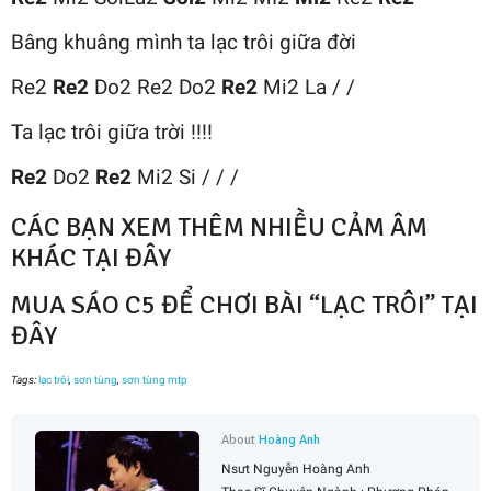
Bâng khuâng mình ta lạc trôi giữa đời
Re2
Re2
Do2 Re2 Do2
Re2
Mi2 La / /
Ta lạc trôi giữa trời !!!!
Re2
Do2
Re2
Mi2 Si / / /
CÁC BẠN XEM THÊM NHIỀU CẢM ÂM
KHÁC TẠI ĐÂY
MUA SÁO C5 ĐỂ CHƠI BÀI “LẠC TRÔI” TẠI
ĐÂY
Tags:
lạc trôi
,
sơn tùng
,
sơn tùng mtp
About
Hoàng Anh
Nsưt Nguyễn Hoàng Anh