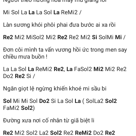
Mi Sol La
La
La Sol
La
ReMi2 /
Làn sương khói phôi phai đưa bước ai xa rồi
Re2
Mi2 MiSol2 Mi2
Re2
Re2 Mi2
Si
SolMi
Mi
/
Đơn côi mình ta vấn vương hồi ức trong men say
chiều mưa buồn !
La La Sol
La
ReMi2
Re2
,
La
FaSol2
Mi2
Mi2 Re2
Do2
Re2
Si /
Ngăn giọt lệ ngừng khiến khoé mi sầu bi
Sol
Mi Mi Sol
Do2
Si La Sol
La
( SolLa2
Sol2
FaMi2
Sol2
)
Đường xưa nơi cố nhân từ giã biệt li
Re2
Mi2 Sol2 La2
Sol2
Re2
ReMi2
Do2
Re2