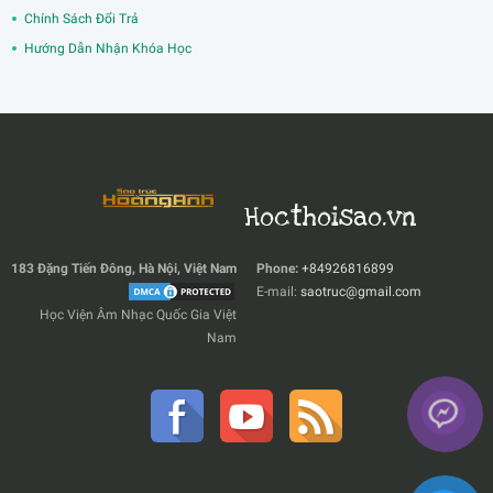
Chính Sách Đổi Trả
Hướng Dẫn Nhận Khóa Học
Hocthoisao.vn
183 Đặng Tiến Đông, Hà Nội, Việt Nam
Phone:
+84926816899
E-mail:
saotruc@gmail.com
Học Viện Âm Nhạc Quốc Gia Việt
Nam