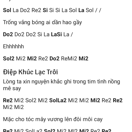
Sol
La Do2 Re2
Si
Si Si La Sol
La
Sol / /
Trống vắng bóng ai dần hao gầy
Do2
Do2 Do2 Si La
LaSi
La /
Ehhhhhh
Sol2
Mi2
Mi2
Re2
Do2
ReMi2
Mi2
Điệp Khúc Lạc Trôi
Lòng ta xin nguyện khắc ghi trong tim tình nồng
mê say
Re2
Mi2 Sol2 Mi2
SolLa2
Mi2 Mi2
Mi2
Re2
Re2
Mi2 Mi2
Mặc cho tóc mây vương lên đôi môi cay
Re2
Mi2 SolLa2
Sol2
Mi2 MI2
Mi2
Re2
Re2