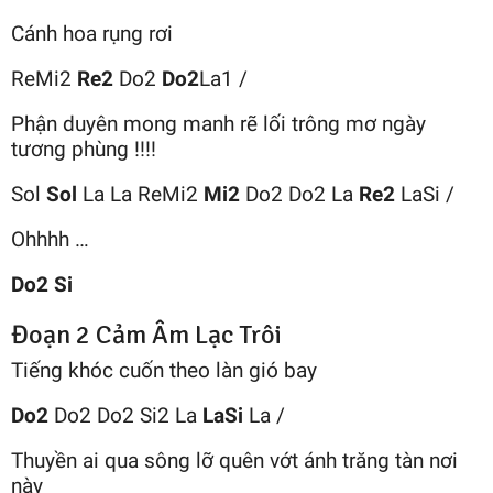
Cánh hoa rụng rơi
ReMi2
Re2
Do2
Do2
La1 /
Phận duyên mong manh rẽ lối trông mơ ngày
tương phùng !!!!
Sol
Sol
La La ReMi2
Mi2
Do2 Do2 La
Re2
LaSi /
Ohhhh …
Do2
Si
Đoạn 2 Cảm Âm Lạc Trôi
Tiếng khóc cuốn theo làn gió bay
Do2
Do2 Do2 Si2 La
LaSi
La /
Thuyền ai qua sông lỡ quên vớt ánh trăng tàn nơi
này