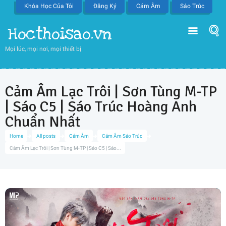
Khóa Học Của Tôi
Đăng Ký
Cảm Âm
Sáo Trúc
Hocthoisao.vn
Mọi lúc, mọi nơi, mọi thiết bị
Cảm Âm Lạc Trôi | Sơn Tùng M-TP
| Sáo C5 | Sáo Trúc Hoàng Anh
Chuẩn Nhất
Home
All posts
Cảm Âm
Cảm Âm Sáo Trúc
Cảm Âm Lạc Trôi | Sơn Tùng M-TP | Sáo C5 | Sáo...