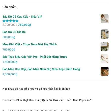
Sản phẩm
Sáo Đô C5 Cao Cấp - Siêu VIP
Giá
Giá
2,000,000
₫
750,000
₫
Được xếp
hạng
5.00
5
gốc
hiện
sao
Sáo Đô C5 Giá Rẻ
là:
tại
500,000
₫
2,000,000₫.
là:
Mua Dizi Việt - Chọn Tone Dizi Tùy Thích
750,000₫.
700,000
₫
Sáo Trúc Siêu Cấp VIP Pro | Phải Đặt Hàng Trước
1,500,000
₫
Sáo Mèo Cao Cấp, Sáo Mèo Nam Nữ, Mèo Kép Chính Hãng
2,000,000
₫
Học nhạc cụ nào phù hợp và dễ học nhất khi đi du học
Dizi Là Gì? Phân Biệt Dizi Trung Quốc Và Dizi Việt — Nên Mua Cây Nào?"