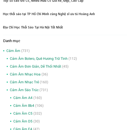
Top 10 Sáo Đô C5, Nhiều Mẫu C5 Giá Rẻ, Đẹp, Cao Cấp
Học thổi sáo tại TP Hồ Chí Minh cùng Nghệ sĩ ưu tú Hoàng Anh
Địa Chỉ Học Thổi Sáo Tại Hà Nội Tốt Nhất
Danh mục
Cảm Âm
(731)
Cảm Âm Bolero, Quê Hương Trữ Tình
(112)
Cảm Âm Đơn Giản, Dễ Thổi Nhất
(45)
Cảm Âm Nhạc Hoa
(36)
Cảm Âm Nhạc Trẻ
(160)
Cảm Âm Sáo Trúc
(731)
Cảm Âm A4
(160)
Cảm Âm Bb4
(106)
Cảm Âm C5
(332)
Cảm Âm D5
(30)
Cảm Âm F4
(42)