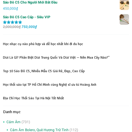
Sáo Đô C5 Cho Người Mới Bắt Đầu
700,000₫.
là:
tại
450,000
₫
2,000,000₫.
là:
Sáo Đô C5 Cao Cấp - Siêu VIP
1,500,000₫.
Giá
Giá
2,000,000
₫
750,000
₫
Được xếp
hạng
5.00
5
gốc
hiện
sao
là:
tại
Học nhạc cụ nào phù hợp và dễ học nhất khi đi du học
2,000,000₫.
là:
750,000₫.
Dizi Là Gì? Phân Biệt Dizi Trung Quốc Và Dizi Việt — Nên Mua Cây Nào?"
Top 10 Sáo Đô C5, Nhiều Mẫu C5 Giá Rẻ, Đẹp, Cao Cấp
Học thổi sáo tại TP Hồ Chí Minh cùng Nghệ sĩ ưu tú Hoàng Anh
Địa Chỉ Học Thổi Sáo Tại Hà Nội Tốt Nhất
Danh mục
Cảm Âm
(731)
Cảm Âm Bolero, Quê Hương Trữ Tình
(112)