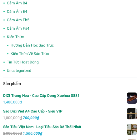
Cảm Âm B4
Cảm Âm E4
Cảm Âm Eb5
Cảm Âm F#4
Kiến Thức
Hướng Dẫn Học Sáo Trúc
Kiến Thức Về Sáo Trúc
Tin Tức Hoạt Động
Uncategorized
Sản phẩm
DIZI Trung Hoa - Cao Cấp Dong Xuehua 8881
1,480,000
₫
Sáo Dizi Việt A4 Cao Cấp - Siêu VIP
Giá
Giá
1,000,000
₫
700,000
₫
gốc
hiện
Sáo Tiêu Việt Nam | Loại Tiêu Sáo Dễ Thổi Nhất
là:
tại
Giá
Giá
2,000,000
₫
1,500,000
₫
1,000,000₫.
là:
gốc
hiện