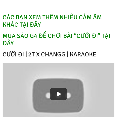
CÁC BẠN XEM THÊM NHIỀU CẢM ÂM
KHÁC TẠI ĐÂY
MUA SÁO G4 ĐỂ CHƠI BÀI “CƯỚI ĐI” TẠI
ĐÂY
CƯỚI ĐI | 2T X CHANGG | KARAOKE