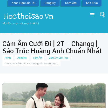
Khóa Học Của Tôi
Đăng Ký
Cảm Âm
Sáo Trúc
Hocthoisao.vn
Mọi lúc, mọi nơi, mọi thiết bị
Cảm Âm Cưới Đi | 2T – Changg |
Sáo Trúc Hoàng Anh Chuẩn Nhất
Home
All posts
Cảm Âm
Cảm Âm Sáo Trúc
Cảm Âm Cưới Đi | 2T – Changg | Sáo Trúc Hoàng...