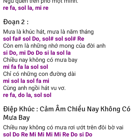
Ngủ quên trên phố một mình.
re fa, sol la, mi re
Đoạn 2 :
Mưa là khúc hát, mưa là năm tháng
sol fa# sol Do, sol# sol sol# Re
Còn em là những nhớ mong của đời anh
si Do, mi Do Do si la sol la
Chiều nay không có mưa bay
mi fa fa la sol sol
Chỉ có những con đường dài
mi sol la sol fa mi
Cùng anh ngồi hát vu vơ.
re fa, do la, sol sol
Điệp Khúc : Cảm Âm Chiều Nay Không Có
Mưa Bay
Chiều nay không có mưa rơi ướt trên đôi bờ vai
sol Do Re Mi Mi Mi Mi Re Do si Do