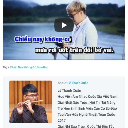
Tags:
Chiều Nay Không Có Mưa Bay
About
Lê Thanh Xuân
Lê Thanh Xuân
Học Viện Âm Nhạc Quốc Gia Việt Nam
Giải Nhất Sáo Trúc : Hội Thi Tài Năng
Trẻ Học Sinh Sinh Viên Các Cơ Sở Đào
Tạo Văn Hóa Nghệ Thuật Toàn Quốc
2017
Giải Nhì Sáo Trúc : Cuộc Thi Độc Tấu