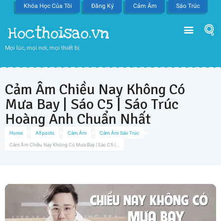
Khóa Học Của Tôi
Đăng Ký
Cảm Âm
Sáo Trúc
Hocthoisao.vn
Mọi lúc, mọi nơi, mọi thiết bị
Cảm Âm Chiều Nay Không Có
Mưa Bay | Sáo C5 | Sáo Trúc
Hoàng Anh Chuẩn Nhất
Home
All posts
Cảm Âm
Cảm Âm Sáo Trúc
Cảm Âm Chiều Nay Không Có Mưa Bay | Sáo C5 |...