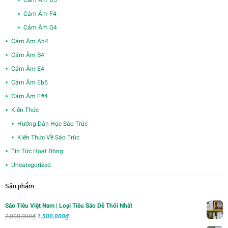
Cảm Âm F4
Cảm Âm G4
Cảm Âm Ab4
Cảm Âm B4
Cảm Âm E4
Cảm Âm Eb5
Cảm Âm F#4
Kiến Thức
Hướng Dẫn Học Sáo Trúc
Kiến Thức Về Sáo Trúc
Tin Tức Hoạt Động
Uncategorized
Sản phẩm
Sáo Tiêu Việt Nam | Loại Tiêu Sáo Dễ Thổi Nhất
Giá
Giá
2,000,000
₫
1,500,000
₫
gốc
hiện