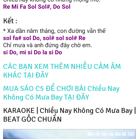
Re Mi Fa Sol Sol#, Do Sol
Kết :
* Xa dần năm tháng, con đường vẫn thế
sol fa# sol Do, sol# sol sol# Re
Chỉ mưa và anh đứng đây chờ em.
si Do, mi si Do la si Do
CÁC BẠN XEM THÊM NHIỀU CẢM ÂM
KHÁC TẠI ĐÂY
MUA SÁO C5 ĐỂ CHƠI BÀI Chiều Nay
Không Có Mưa Bay TẠI ĐÂY
KARAOKE | Chiều Nay Không Có Mưa Bay |
BEAT GỐC CHUẨN