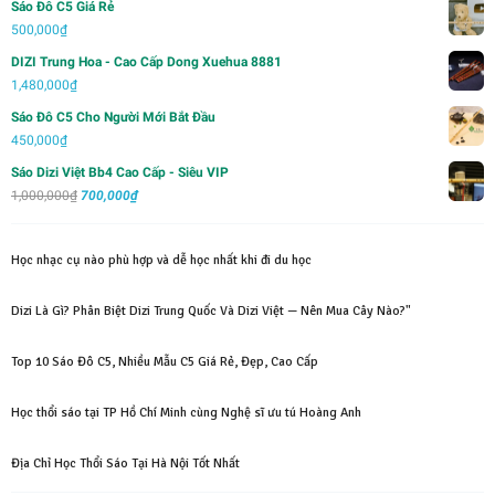
Sáo Đô C5 Giá Rẻ
là:
tại
500,000
₫
2,000,000₫.
là:
DIZI Trung Hoa - Cao Cấp Dong Xuehua 8881
1,500,000₫.
1,480,000
₫
Sáo Đô C5 Cho Người Mới Bắt Đầu
450,000
₫
Sáo Dizi Việt Bb4 Cao Cấp - Siêu VIP
Giá
Giá
1,000,000
₫
700,000
₫
gốc
hiện
là:
tại
Học nhạc cụ nào phù hợp và dễ học nhất khi đi du học
1,000,000₫.
là:
700,000₫.
Dizi Là Gì? Phân Biệt Dizi Trung Quốc Và Dizi Việt — Nên Mua Cây Nào?"
Top 10 Sáo Đô C5, Nhiều Mẫu C5 Giá Rẻ, Đẹp, Cao Cấp
Học thổi sáo tại TP Hồ Chí Minh cùng Nghệ sĩ ưu tú Hoàng Anh
Địa Chỉ Học Thổi Sáo Tại Hà Nội Tốt Nhất