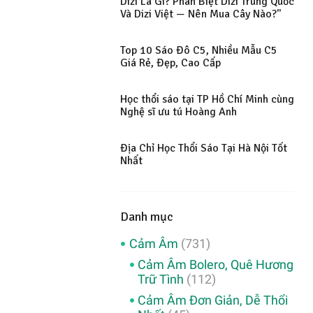
Dizi Là Gì? Phân Biệt Dizi Trung Quốc
Và Dizi Việt — Nên Mua Cây Nào?"
Top 10 Sáo Đô C5, Nhiều Mẫu C5
Giá Rẻ, Đẹp, Cao Cấp
Học thổi sáo tại TP Hồ Chí Minh cùng
Nghệ sĩ ưu tú Hoàng Anh
Địa Chỉ Học Thổi Sáo Tại Hà Nội Tốt
Nhất
Danh mục
Cảm Âm
(731)
Cảm Âm Bolero, Quê Hương
Trữ Tình
(112)
Cảm Âm Đơn Giản, Dễ Thổi