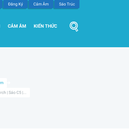
Đăng Ký
Cảm Âm
Sáo Trúc
C
CẢM ÂM
KIẾN THỨC
Âm
ch | Sáo C5 |...