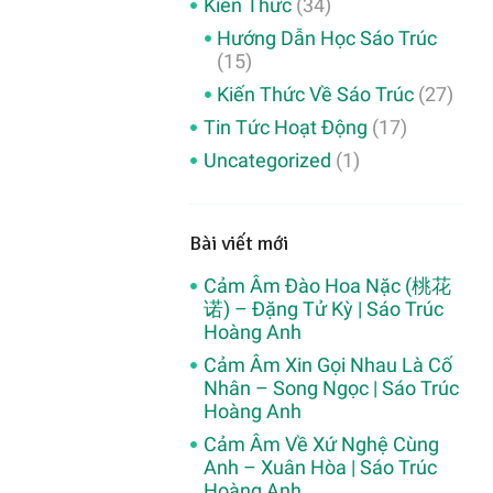
Kiến Thức
(34)
Hướng Dẫn Học Sáo Trúc
(15)
Kiến Thức Về Sáo Trúc
(27)
Tin Tức Hoạt Động
(17)
Uncategorized
(1)
Bài viết mới
Cảm Âm Đào Hoa Nặc (桃花
诺) – Đặng Tử Kỳ | Sáo Trúc
Hoàng Anh
Cảm Âm Xin Gọi Nhau Là Cố
Nhân – Song Ngọc | Sáo Trúc
Hoàng Anh
Cảm Âm Về Xứ Nghệ Cùng
Anh – Xuân Hòa | Sáo Trúc
Hoàng Anh