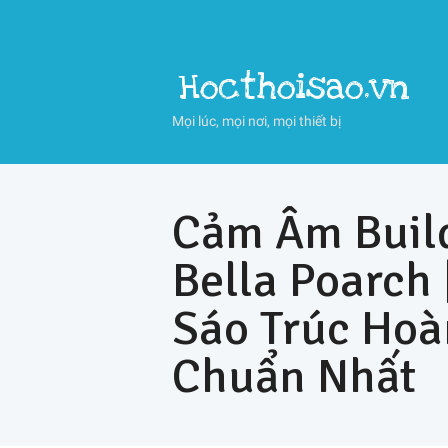
Hocthoisao.vn
Mọi lúc, mọi nơi, mọi thiết bị
Cảm Âm Build
Bella Poarch 
Sáo Trúc Ho
Chuẩn Nhất