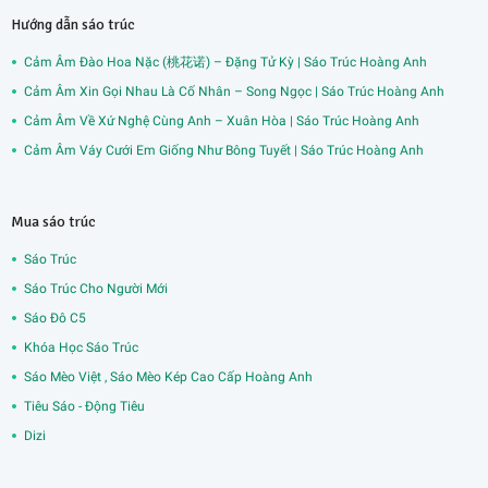
Hướng dẫn sáo trúc
Cảm Âm Đào Hoa Nặc (桃花诺) – Đặng Tử Kỳ | Sáo Trúc Hoàng Anh
Cảm Âm Xin Gọi Nhau Là Cố Nhân – Song Ngọc | Sáo Trúc Hoàng Anh
Cảm Âm Về Xứ Nghệ Cùng Anh – Xuân Hòa | Sáo Trúc Hoàng Anh
Cảm Âm Váy Cưới Em Giống Như Bông Tuyết | Sáo Trúc Hoàng Anh
Mua sáo trúc
Sáo Trúc
Sáo Trúc Cho Người Mới
Sáo Đô C5
Khóa Học Sáo Trúc
Sáo Mèo Việt , Sáo Mèo Kép Cao Cấp Hoàng Anh
Tiêu Sáo - Động Tiêu
Dizi