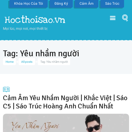
Khóa Học Của Tôi
Đăng Ký
Cảm Âm
Sáo Trúc
Hocthoisao.vn
Mọi lúc, mọi nơi, mọi thiết bị
Tag: Yêu nhầm người
Home
All posts
Tag: Yêu nhầm người
Cảm Âm Yêu Nhầm Người | Khắc Việt | Sáo
C5 | Sáo Trúc Hoàng Anh Chuẩn Nhất