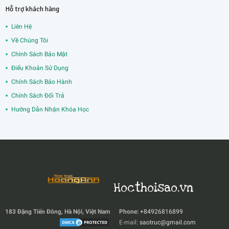
Hỗ trợ khách hàng
Liên Hệ
Về Chúng Tôi
Chính Sách Bảo Mật
Điểu Khoản Sử Dụng
Chính Sách Bảo Hành
Chính Sách Đổi Trả
Hướng Dẫn Nhận Khóa Học
Hocthoisao.vn
183 Đặng Tiến Đông, Hà Nội, Việt Nam
Phone:
+84926816899
E-mail:
saotruc@gmail.com