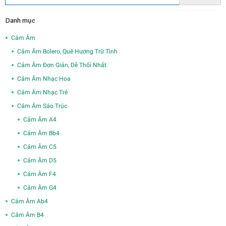
Danh mục
Cảm Âm
Cảm Âm Bolero, Quê Hương Trữ Tình
Cảm Âm Đơn Giản, Dễ Thổi Nhất
Cảm Âm Nhạc Hoa
Cảm Âm Nhạc Trẻ
Cảm Âm Sáo Trúc
Cảm Âm A4
Cảm Âm Bb4
Cảm Âm C5
Cảm Âm D5
Cảm Âm F4
Cảm Âm G4
Cảm Âm Ab4
Cảm Âm B4