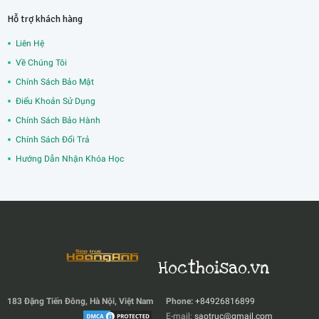
Hỗ trợ khách hàng
Liên Hệ
Về Chúng Tôi
Chính Sách Bảo Mật
Điểu Khoản Sử Dụng
Chính Sách Bảo Hành
Chính Sách Đổi Trả
Hướng Dẫn Nhận Khóa Học
Hocthoisao.vn
183 Đặng Tiến Đông, Hà Nội, Việt Nam
Phone:
+84926816899
E-mail:
saotruc@gmail.com