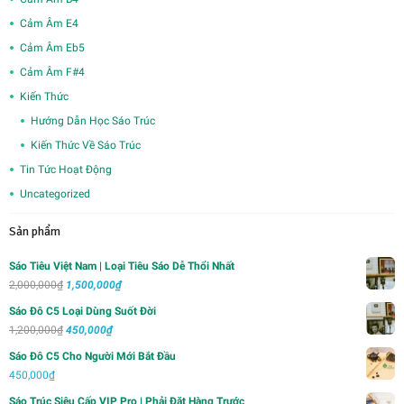
Cảm Âm E4
Cảm Âm Eb5
Cảm Âm F#4
Kiến Thức
Hướng Dẫn Học Sáo Trúc
Kiến Thức Về Sáo Trúc
Tin Tức Hoạt Động
Uncategorized
Sản phẩm
Sáo Tiêu Việt Nam | Loại Tiêu Sáo Dễ Thổi Nhất
Giá
Giá
2,000,000
₫
1,500,000
₫
gốc
hiện
Sáo Đô C5 Loại Dùng Suốt Đời
là:
tại
Giá
Giá
1,200,000
₫
450,000
₫
2,000,000₫.
là:
gốc
hiện
Sáo Đô C5 Cho Người Mới Bắt Đầu
1,500,000₫.
là:
tại
450,000
₫
1,200,000₫.
là:
Sáo Trúc Siêu Cấp VIP Pro | Phải Đặt Hàng Trước