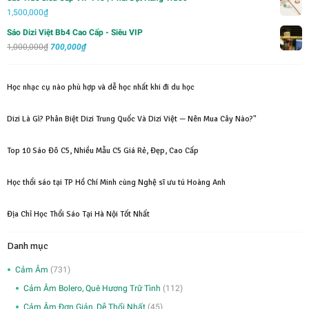
450,000₫.
1,500,000
₫
Sáo Dizi Việt Bb4 Cao Cấp - Siêu VIP
Giá
Giá
1,000,000
₫
700,000
₫
gốc
hiện
là:
tại
Học nhạc cụ nào phù hợp và dễ học nhất khi đi du học
1,000,000₫.
là:
700,000₫.
Dizi Là Gì? Phân Biệt Dizi Trung Quốc Và Dizi Việt — Nên Mua Cây Nào?"
Top 10 Sáo Đô C5, Nhiều Mẫu C5 Giá Rẻ, Đẹp, Cao Cấp
Học thổi sáo tại TP Hồ Chí Minh cùng Nghệ sĩ ưu tú Hoàng Anh
Địa Chỉ Học Thổi Sáo Tại Hà Nội Tốt Nhất
Danh mục
Cảm Âm
(731)
Cảm Âm Bolero, Quê Hương Trữ Tình
(112)
Cảm Âm Đơn Giản, Dễ Thổi Nhất
(45)