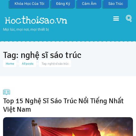
Khóa Học Của Tôi
Đăng Ký
Cảm Âm
Sáo Trúc
Hocthoisao.vn
Mọi lúc, mọi nơi, mọi thiết bị
Tag: nghệ sĩ sáo trúc
Home
All posts
Tag: nghệ sĩ sáo trúc
Top 15 Nghệ Sĩ Sáo Trúc Nổi Tiếng Nhất
Việt Nam