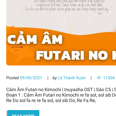
Posted
09/09/2021
by
Lê Thanh Xuân
11304
Cảm Âm Futari no Kimochi | Inuyasha OST | Sáo C5 |
Đoạn 1 : Cảm Âm Futari no Kimochi re fa sol, sol sib Do
Re Do sol fa re re fa sol, sol sib Do, Re Fa Re,