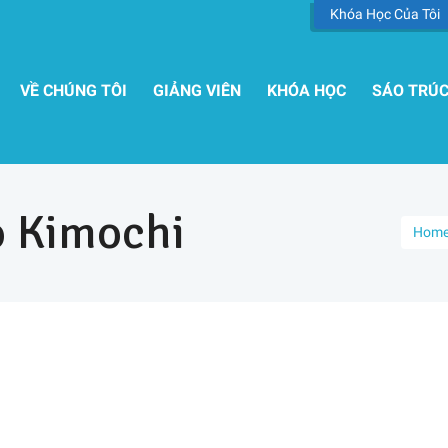
Khóa Học Của Tôi
VỀ CHÚNG TÔI
GIẢNG VIÊN
KHÓA HỌC
SÁO TRÚ
o Kimochi
Hom