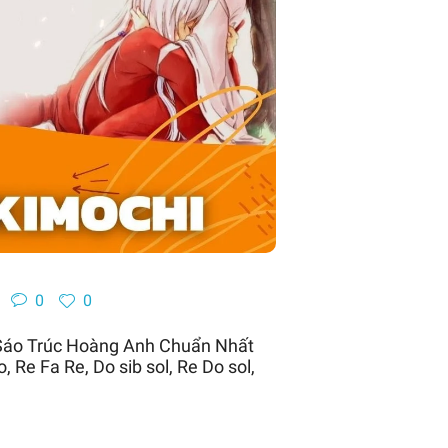
0
0
 Sáo Trúc Hoàng Anh Chuẩn Nhất
, Re Fa Re, Do sib sol, Re Do sol,