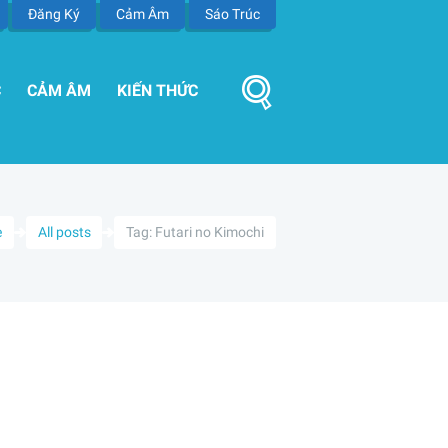
Đăng Ký
Cảm Âm
Sáo Trúc
C
CẢM ÂM
KIẾN THỨC
e
All posts
Tag: Futari no Kimochi