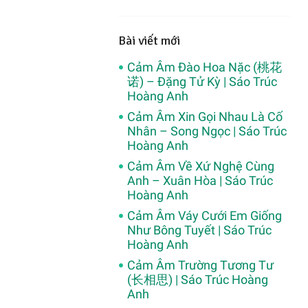
Bài viết mới
Cảm Âm Đào Hoa Nặc (桃花
诺) – Đặng Tử Kỳ | Sáo Trúc
Hoàng Anh
Cảm Âm Xin Gọi Nhau Là Cố
Nhân – Song Ngọc | Sáo Trúc
Hoàng Anh
Cảm Âm Về Xứ Nghệ Cùng
Anh – Xuân Hòa | Sáo Trúc
Hoàng Anh
Cảm Âm Váy Cưới Em Giống
Như Bông Tuyết | Sáo Trúc
Hoàng Anh
Cảm Âm Trường Tương Tư
(长相思) | Sáo Trúc Hoàng
Anh