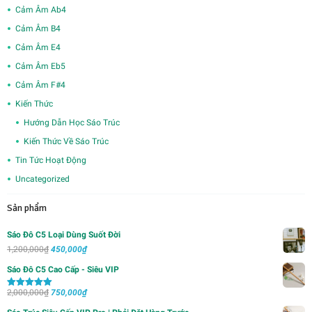
Cảm Âm Ab4
Cảm Âm B4
Cảm Âm E4
Cảm Âm Eb5
Cảm Âm F#4
Kiến Thức
Hướng Dẫn Học Sáo Trúc
Kiến Thức Về Sáo Trúc
Tin Tức Hoạt Động
Uncategorized
Sản phẩm
Sáo Đô C5 Loại Dùng Suốt Đời
Giá
Giá
1,200,000
₫
450,000
₫
gốc
hiện
Sáo Đô C5 Cao Cấp - Siêu VIP
là:
tại
Giá
Giá
2,000,000
₫
1,200,000₫.
750,000
₫
là:
Được xếp
hạng
5.00
5
gốc
hiện
450,000₫.
sao