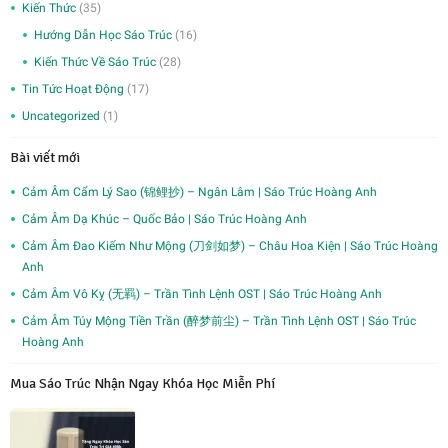
Kiến Thức
(35)
Hướng Dẫn Học Sáo Trúc
(16)
Kiến Thức Về Sáo Trúc
(28)
Tin Tức Hoạt Động
(17)
Uncategorized
(1)
Bài viết mới
Cảm Âm Cẩm Lý Sao (锦鲤抄) – Ngân Lâm | Sáo Trúc Hoàng Anh
Cảm Âm Dạ Khúc – Quốc Bảo | Sáo Trúc Hoàng Anh
Cảm Âm Đao Kiếm Như Mộng (刀剑如梦) – Châu Hoa Kiện | Sáo Trúc Hoàng
Anh
Cảm Âm Vô Kỵ (无羁) – Trần Tình Lệnh OST | Sáo Trúc Hoàng Anh
Cảm Âm Túy Mộng Tiền Trần (醉梦前尘) – Trần Tình Lệnh OST | Sáo Trúc
Hoàng Anh
Mua Sáo Trúc Nhận Ngay Khóa Học Miễn Phí