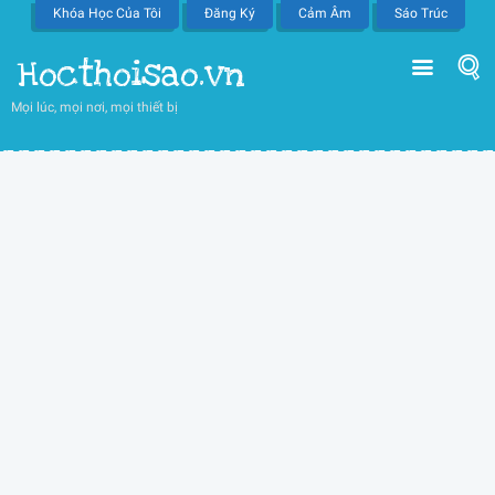
Khóa Học Của Tôi
Đăng Ký
Cảm Âm
Sáo Trúc
Hocthoisao.vn
Mọi lúc, mọi nơi, mọi thiết bị