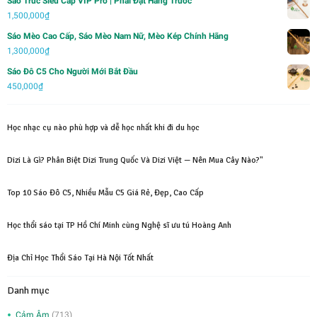
Sáo Trúc Siêu Cấp VIP Pro | Phải Đặt Hàng Trước
là:
tại
1,500,000
₫
2,000,000₫.
là:
Sáo Mèo Cao Cấp, Sáo Mèo Nam Nữ, Mèo Kép Chính Hãng
750,000₫.
1,300,000
₫
Sáo Đô C5 Cho Người Mới Bắt Đầu
450,000
₫
Học nhạc cụ nào phù hợp và dễ học nhất khi đi du học
Dizi Là Gì? Phân Biệt Dizi Trung Quốc Và Dizi Việt — Nên Mua Cây Nào?"
Top 10 Sáo Đô C5, Nhiều Mẫu C5 Giá Rẻ, Đẹp, Cao Cấp
Học thổi sáo tại TP Hồ Chí Minh cùng Nghệ sĩ ưu tú Hoàng Anh
Địa Chỉ Học Thổi Sáo Tại Hà Nội Tốt Nhất
Danh mục
Cảm Âm
(713)